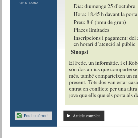
2016
,
Teatre
Dia: diumenge 25 d’octubre
Hora: 18.45 h davant la port
Preu: 8 € (preu de grup)
Places limitades
Inscripcions i pagament: del 
en horari d’atenció al públic
Sinopsi
El Fede, un informàtic, i el Robe
són dos amics que comparteixen
més, també comparteixen un ma
present. Tots dos van estar cas
entrat en conflicte per una altr
jove que ells que els porta als do
Article complet
Fes-ho córrer!