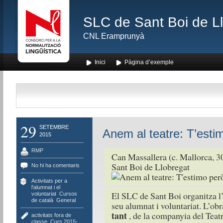
SLC de Sant Boi de L
CNL Eramprunyà
Inici
Pàgina d’exemple
29
SETEMBRE
Anem al teatre: T’esti
2015
RMP
Can Massallera (c. Mallorca, 3
Sant Boi de Llobregat
No hi ha comentaris
Activitats per a
l'alumnat i el
El SLC de Sant Boi organitza l’
voluntariat
,
Cursos
de català
,
General
seu alumnat i voluntariat. L’obr
tant
, de la companyia del Teat
activitats fora de
classe
,
Curs 2015-