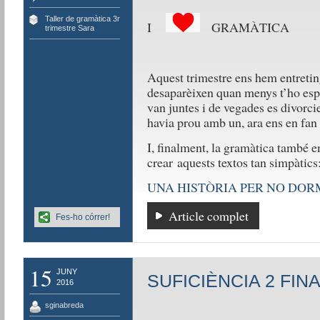
Taller de gramàtica 3r
I
GRAMÀTICA
trimestre Sara
Aquest trimestre ens hem entretin
desaparèixen quan menys t’ho espe
van juntes i de vegades es divorci
havia prou amb un, ara ens en fa
I, finalment, la gramàtica també en
crear aquests textos tan simpàtics
UNA HISTÒRIA PER NO DOR
Article complet
Fes-ho córrer!
15
JUNY
SUFICIÈNCIA 2 FIN
2016
sginabreda