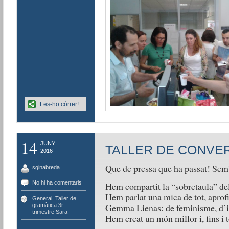
Fes-ho córrer!
14
JUNY
TALLER DE CONVE
2016
Que de pressa que ha passat! Se
sginabreda
No hi ha comentaris
Hem compartit la “sobretaula” del
Hem parlat una mica de tot, aprofi
General
,
Taller de
Gemma Lienas: de feminisme, d’i
gramàtica 3r
trimestre Sara
Hem creat un món millor i, fins i 