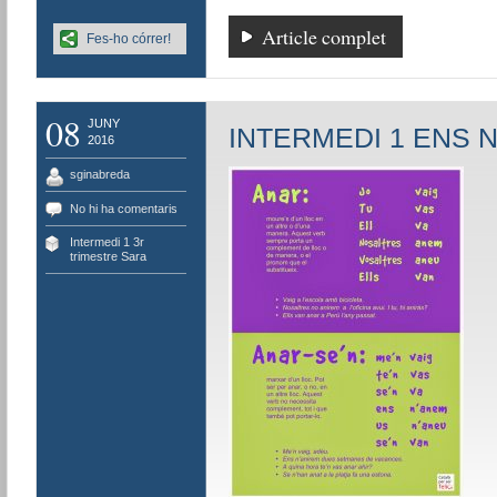
Article complet
Fes-ho córrer!
08
JUNY
INTERMEDI 1 ENS 
2016
sginabreda
No hi ha comentaris
Intermedi 1 3r
trimestre Sara