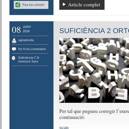
Article complet
Fes-ho córrer!
08
JUNY
SUFICIÈNCIA 2 OR
2016
sginabreda
No hi ha comentaris
Suficiència 2 3r
trimestre Sara
Per tal que pugueu corregir l’exerc
continuació:
scan