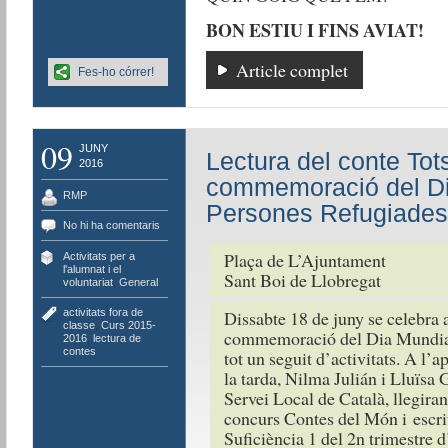
BON ESTIU I FINS AVIAT!
Article complet
Fes-ho córrer!
09
JUNY
Lectura del conte Tot
2016
commemoració del Di
RMP
Persones Refugiades
No hi ha comentaris
Plaça de L’Ajuntament
Activitats per a
l'alumnat i el
Sant Boi de Llobregat
voluntariat
,
General
activitats fora de
Dissabte 18 de juny se celebra 
classe
,
Curs 2015-
commemoració del Dia Mundial
2016
,
lectura de
contes
tot un seguit d’activitats. A l’a
la tarda, Nilma Julián i Lluïsa
Servei Local de Català, llegiran
concurs Contes del Món i escrit
Suficiència 1 del 2n trimestre d