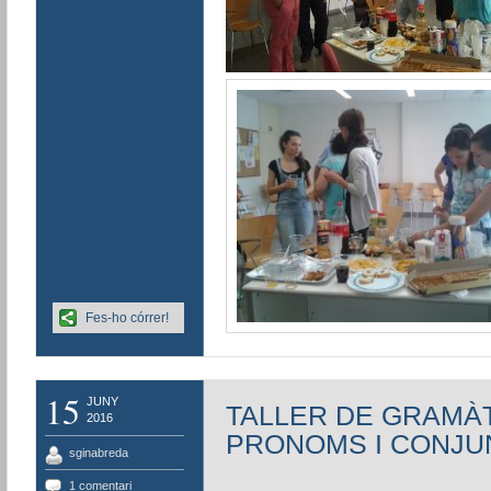
Fes-ho córrer!
15
JUNY
TALLER DE GRAMÀT
2016
PRONOMS I CONJ
sginabreda
1 comentari