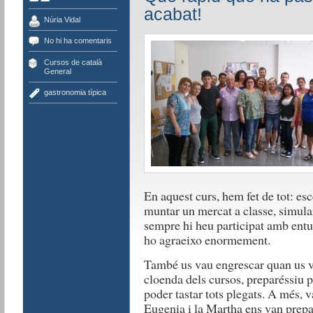
acabat!
Núria Vidal
No hi ha comentaris
Cursos de català
,
General
gastronomia típica
En aquest curs, hem fet de tot: esc
muntar un mercat a classe, simul
sempre hi heu participat amb entu
ho agraeixo enormement.
També us vau engrescar quan us va
cloenda dels cursos, preparéssiu p
poder tastar tots plegats. A més,
Eugenia i la Martha ens van prepa