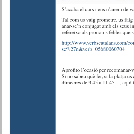
S’acaba el curs i ens n’anem de v
Tal com us vaig prometre, us faig 
anar-se’n conjugat amb els seus i
refereixo als pronoms febles que 
http://www.verbscatalans.com/co
se%27n&verb=05680060704
Aprofito l’ocasió per recomanar-vo
Si no sabeu què fer, si la platja us 
dimecres de 9.45 a 11.45…, aquí t