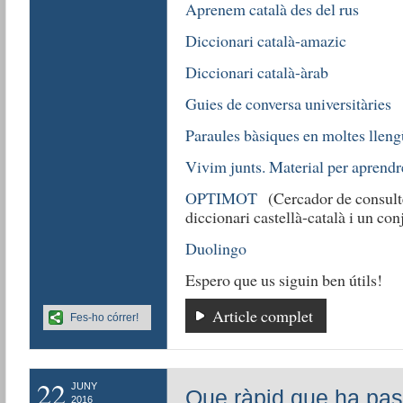
Aprenem català des del rus
Diccionari català-amazic
Diccionari català-àrab
Guies de conversa universitàries
Paraules bàsiques en moltes lleng
Vivim junts. Material per aprendr
OPTIMOT
(Cercador de consulte
diccionari castellà-català i un co
Duolingo
Espero que us siguin ben útils!
Article complet
Fes-ho córrer!
22
JUNY
Que ràpid que ha pass
2016