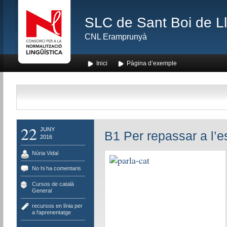
SLC de Sant Boi de L
CNL Eramprunyà
Inici
Pàgina d’exemple
22
JUNY
B1 Per repassar a l’e
2016
Núria Vidal
No hi ha comentaris
Cursos de català
,
General
recursos en línia per
a l'aprenentatge