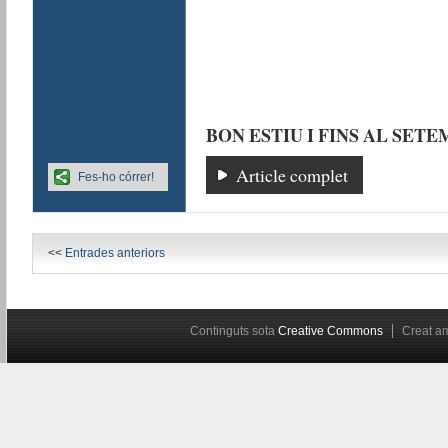
BON ESTIU I FINS AL SETE
Article complet
Fes-ho córrer!
<<
Entrades anteriors
Continguts sota
Creative Commons
Creat 