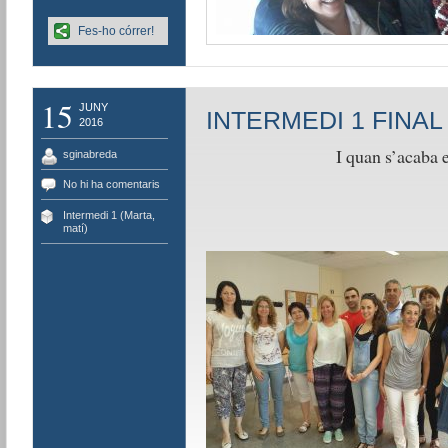
Fes-ho córrer!
15
JUNY
INTERMEDI 1 FINAL
2016
I quan s’acaba e
sginabreda
No hi ha comentaris
Intermedi 1 (Marta,
matí)