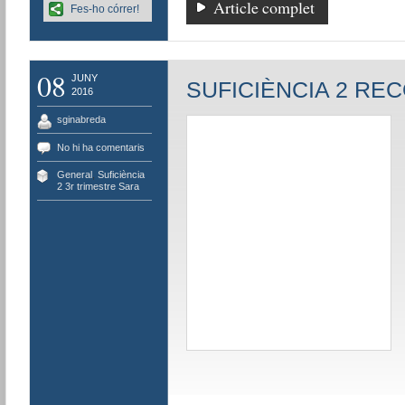
Article complet
Fes-ho córrer!
08
JUNY
SUFICIÈNCIA 2 RE
2016
sginabreda
No hi ha comentaris
General
,
Suficiència
2 3r trimestre Sara