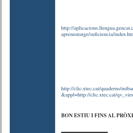
http://aplicacions.llengua.gencat.c
aprenentatge/suficiencia/index.h
http://clic.xtec.cat/quaderns/mi
&appl=http://clic.xtec.cat/qv_vi
BON ESTIU I FINS AL PRÒX