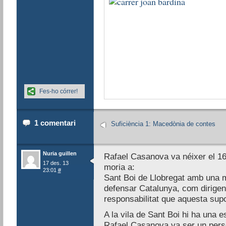
Fes-ho córrer!
1 comentari
Suficiència 1: Macedònia de contes
Nuria guillen
Rafael Casanova va néixer el 16
17 des. 13
moria a:
23:01
#
Sant Boi de Llobregat amb una mo
defensar Catalunya, com dirigen
responsabilitat que aquesta sup
A la vila de Sant Boi hi ha una 
Rafael Casanova va ser un pers