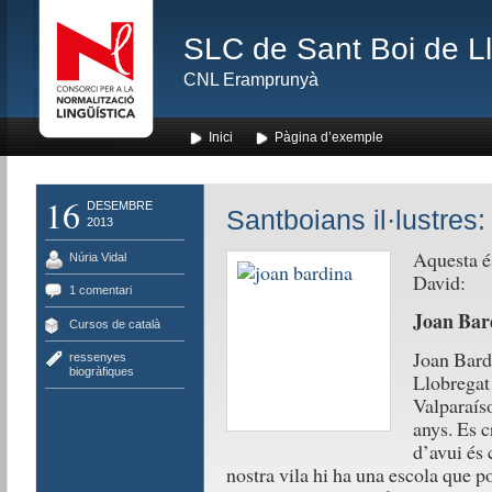
SLC de Sant Boi de L
CNL Eramprunyà
Inici
Pàgina d’exemple
16
DESEMBRE
Santboians il·lustres
2013
Aquesta és
Núria Vidal
David:
1 comentari
Joan Bard
Cursos de català
Joan Bardi
ressenyes
biogràfiques
Llobregat 
Valparaíso
anys. Es c
d’avui és 
nostra vila hi ha una escola que p