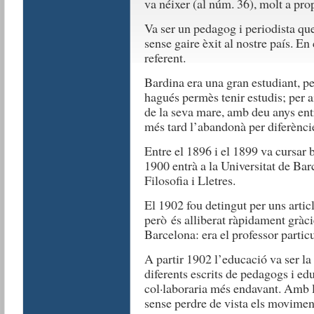
va néixer (al núm. 36), molt a prop
Va ser un pedagog i periodista qu
sense gaire èxit al nostre país. En
referent.
Bardina era una gran estudiant, pe
hagués permès tenir estudis; per a
de la seva mare, amb deu anys ent
més tard l’abandonà per diferènci
Entre el 1896 i el 1899 va cursar ba
1900 entrà a la Universitat de Bar
Filosofia i Lletres.
El 1902 fou detingut per uns articl
però és alliberat ràpidament gràci
Barcelona: era el professor particul
A partir 1902 l’educació va ser la
diferents escrits de pedagogs i ed
col·laboraria més endavant. Amb le
sense perdre de vista els moviments