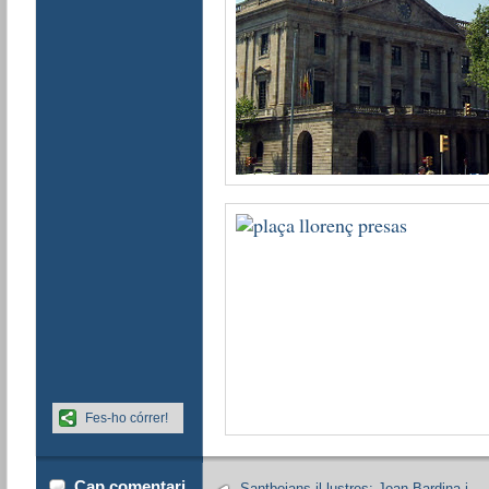
Fes-ho córrer!
Cap comentari
Santboians il·lustres: Joan Bardina i