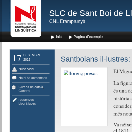
SLC de Sant Boi de L
CNL Eramprunyà
Inici
Pàgina d’exemple
17
DESEMBRE
Santboians il·lustres:
2013
Núria Vidal
El Migue
No hi ha comentaris
La figura
Cursos de català
,
és una de
General
història 
ressenyes
biogràfiques
considera
més nota
Va néixe
el 1811.