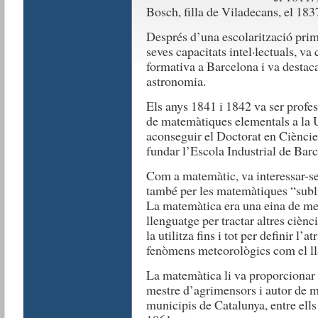
Bosch, filla de Viladecans, el 1837 i
Després d’una escolarització primà
seves capacitats intel·lectuals, v
formativa a Barcelona i va destac
astronomia.
Els anys 1841 i 1842 va ser profes
de matemàtiques elementals a la U
aconseguir el Doctorat en Cièncie
fundar l’Escola Industrial de Barce
Com a matemàtic, va interessar-se 
també per les matemàtiques “sublim
La matemàtica era una eina de mes
llenguatge per tractar altres ciènc
la utilitza fins i tot per definir l’
fenòmens meteorològics com el l
La matemàtica li va proporcionar 
mestre d’agrimensors i autor de m
municipis de Catalunya, entre ell