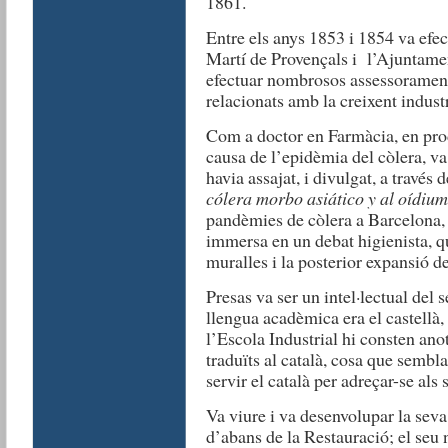
1861.
Entre els anys 1853 i 1854 va efec
Martí de Provençals i l’Ajuntame
efectuar nombrosos assessoraments 
relacionats amb la creixent industri
Com a doctor en Farmàcia, en prod
causa de l’epidèmia del còlera, v
havia assajat, i divulgat, a través 
cólera morbo asiático y al oídium
pandèmies de còlera a Barcelona, 
immersa en un debat higienista, q
muralles i la posterior expansió de
Presas va ser un intel·lectual del 
llengua acadèmica era el castellà,
l’Escola Industrial hi consten an
traduïts al català, cosa que sembl
servir el català per adreçar-se als
Va viure i va desenvolupar la seva
d’abans de la Restauració; el seu ne