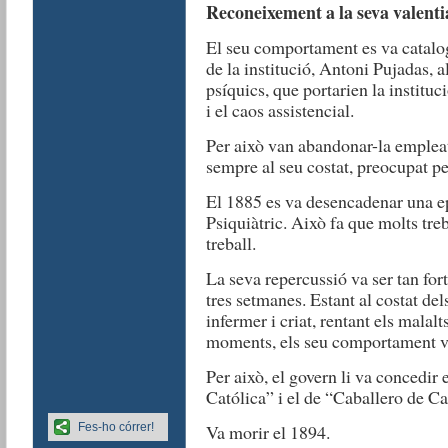
Reconeixement a la seva valenti
El seu comportament es va catalog
de la institució, Antoni Pujadas, a
psíquics, que portarien la institu
i el caos assistencial.
Per això van abandonar-la empleat
sempre al seu costat, preocupat pe
El 1885 es va desencadenar una ep
Psiquiàtric. Això fa que molts tre
treball.
La seva repercussió va ser tan fo
tres setmanes. Estant al costat del
infermer i criat, rentant els malalts
moments, els seu comportament va
Per això, el govern li va concedir
Católica” i el de “Caballero de Car
Fes-ho córrer!
Va morir el 1894.