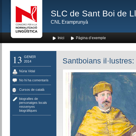
SLC de Sant Boi de L
CNL Eramprunyà
Inici
Pàgina d’exemple
13
GENER
Santboians il·lustres:
2014
Núria Vidal
No hi ha comentaris
Cursos de català
biografies de
personatges locals
,
ressenyes
biogràfiques