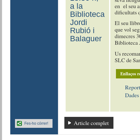
a la
en el seu ap
dificultats 
Biblioteca
Jordi
El seu llib
que vol seg
Rubió i
dimecres 30 
Balaguer
Biblioteca 
Us recoman
SLC de San
Enllaços r
Report
Dades 
Article complet
Fes-ho córrer!