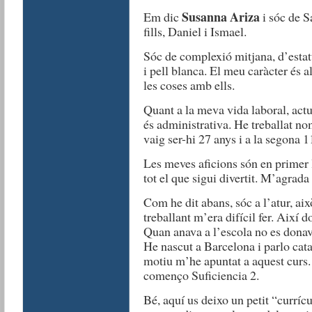
Susanna Ariza
Em dic
i sóc de S
fills, Daniel i Ismael.
Sóc de complexió mitjana, d’estatu
i pell blanca. El meu caràcter és 
les coses amb ells.
Quant a la meva vida laboral, actu
és administrativa. He treballat n
vaig ser-hi 27 anys i a la segona 1
Les meves aficions són en primer l
tot el que sigui divertit. M’agrada b
Com he dit abans, sóc a l’atur, ai
treballant m’era difícil fer. Així d
Quan anava a l’escola no es donav
He nascut a Barcelona i parlo catal
motiu m’he apuntat a aquest curs. J
començo Suficiencia 2.
Bé, aquí us deixo un petit “curríc