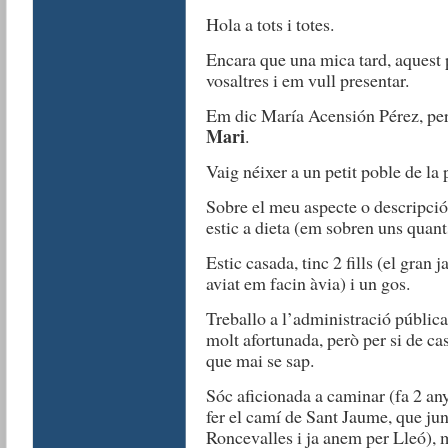
Hola a tots i totes.
Encara que una mica tard, aquest
vosaltres i em vull presentar.
Em dic María Acensión Pérez, pe
Mari
.
Vaig néixer a un petit poble de la
Sobre el meu aspecte o descripci
estic a dieta (em sobren uns quants
Estic casada, tinc 2 fills (el gran 
aviat em facin àvia) i un gos.
Treballo a l’administració pública
molt afortunada, però per si de cas
que mai se sap.
Sóc aficionada a caminar (fa 2 any
fer el camí de Sant Jaume, que ju
Roncevalles i ja anem per Lleó), m