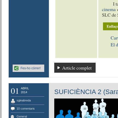
I t
cinema
e
SLC de S
Enllaço
Car
El 
Article complet
Fes-ho córrer!
01
ABRIL
SUFICIÈNCIA 2 (Sa
2014
sginabreda
10 comentaris
General