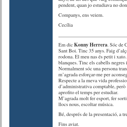
pendent, quan jo estudiava no dona
Companys, ens veiem.
Cecília
__________________________
Konny Herrera
Em dic
. Sóc de 
Sant Boi. Tinc 35 anys. Faig d’alç
rodona. El meu nas és petit i xat
blanques. Tinc els cabells negres i
Normalment sóc una persona tranqui
m’agrada esforçar-me per aconsegu
Respecte a la meva vida professio
d’administrativa comptable, però a
aprofito el temps per estudiar.
M’agrada molt fer esport, fer sorti
llocs nous, escoltar música.
Bé, després de la presentació, a tre
Fins aviat.