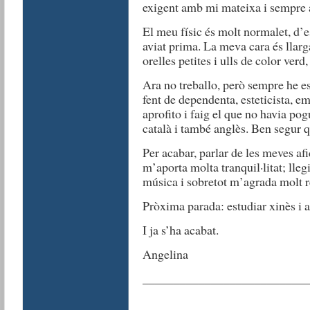
exigent amb mi mateixa i sempre 
El meu físic és molt normalet, d’e
aviat prima. La meva cara és llar
orelles petites i ulls de color ver
Ara no treballo, però sempre he es
fent de dependenta, esteticista, em
aprofito i faig el que no havia pog
català i també anglès. Ben segur 
Per acabar, parlar de les meves af
m’aporta molta tranquil·litat; lleg
música i sobretot m’agrada molt r
Pròxima parada: estudiar xinès i a
I ja s’ha acabat.
Angelina
__________________________