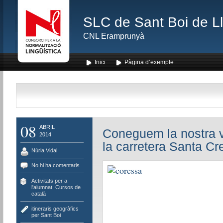
SLC de Sant Boi de L
CNL Eramprunyà
Inici
Pàgina d’exemple
08
ABRIL
Coneguem la nostra v
2014
la carretera Santa Cr
Núria Vidal
No hi ha comentaris
Activitats per a
l'alumnat
,
Cursos de
català
itineraris geogràfics
per Sant Boi