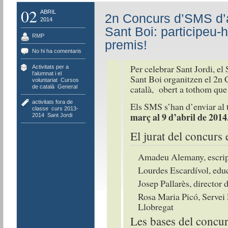
02
ABRIL
2n Concurs d’SMS d’
2014
Sant Boi: participeu-
RMP
premis!
No hi ha comentaris
Per celebrar Sant Jordi, el
Activitats per a
l'alumnat i el
Sant Boi organitzen el 2n
voluntariat
,
Cursos
català, obert a tothom que
de català
,
General
activitats fora de
Els SMS s’han d’enviar al 
classe
,
curs 2013-
març al 9 d’abril de 2014
2014
,
Sant Jordi
El jurat del concurs
Amadeu Alemany, escrip
Lourdes Escardívol, edu
Josep Pallarès, director
Rosa Maria Picó, Servei 
Llobregat
Les bases del concur