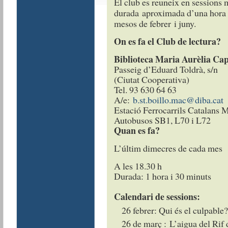
El club es reuneix en sessions 
durada aproximada d’una hora i 
mesos de febrer i juny.
On es fa el Club de lectura?
Biblioteca Maria Aurèlia C
Passeig d’Eduard Toldrà, s/n
(Ciutat Cooperativa)
Tel. 93 630 64 63
A/e:
b.st.boillo.mac@diba.cat
Estació Ferrocarrils Catalans 
Autobusos SB1, L70 i L72
Quan es fa?
L’últim dimecres de cada mes
A les 18.30 h
Durada: 1 hora i 30 minuts
Calendari de sessions:
26 febrer: Qui és el culpable
26 de març : L’aigua del Rif