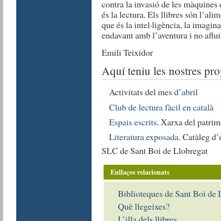
contra la invasió de les màquines 
és la lectura. Els llibres són l’al
que és la intel·ligència, la imag
endavant amb l’aventura i no aflui
Emili Teixidor
Aquí teniu les nostres pro
Activitats del mes d’
abril
Club de lectura fàcil en català
Espais escrits
. Xarxa del patrimo
Literatura exposada
. Catàleg d’
SLC de Sant Boi de Llobregat
Enllaços relacionats
Biblioteques de Sant Boi de 
Què llegeixes?
L’illa dels llibres