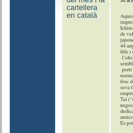
SUBT
cartellera
en català
Aquest
impred
Ichin
de vi
japon
44 any
fills 
l’ofic
sembl
porti
normal
fosc d
seva f
empre
Tai (“
negoci
dedica
amics,
Es pot