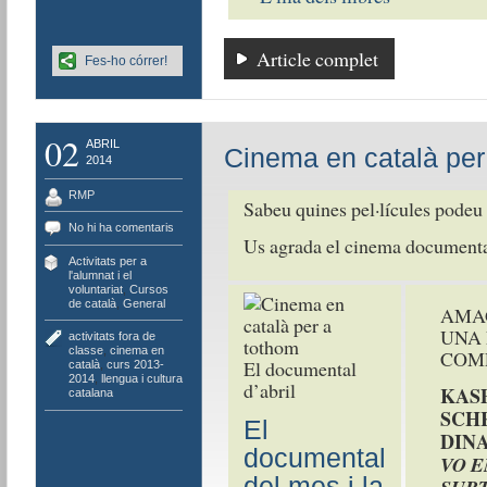
Article complet
Fes-ho córrer!
02
ABRIL
Cinema en català per
2014
RMP
Sabeu quines pel·lícules podeu 
No hi ha comentaris
Us agrada el cinema document
Activitats per a
l'alumnat i el
voluntariat
,
Cursos
de català
,
General
AMAG
UNA 
activitats fora de
classe
,
cinema en
COM
El documental
català
,
curs 2013-
2014
,
llengua i cultura
d’abril
KAS
catalana
SCH
El
DINA
documental
VO E
del mes i la