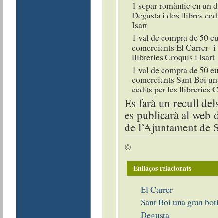
1 sopar romàntic en un de
Degusta i dos llibres cedi
Isart
1 val de compra de 50 eu
comerciants El Carrer i d
llibreries Croquis i Isart
1 val de compra de 50 eu
comerciants Sant Boi una 
cedits per les llibreries C
Es farà un recull del
es publicarà al web
de l’Ajuntament de S
©
Enllaços relacionats
El Carrer
Sant Boi una gran bot
Degusta