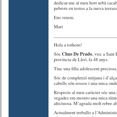
dedicar-me al meu hort urbà (acabo
pebrots en testos a la meva terrass
Ens veiem.
Mari
__________________________
Hola a tothom!
Chus De Prado
Sóc
, visc a Sant
província de Lleó, fa 48 anys.
Tinc una filla adolescent preciosa
Sóc de complexió mitjana i d’alç
cabells són rossos i una mica ondu
Respecte al meu caràcter sóc una 
vegades em mostro una mica tímida
afectuosa. M’agrada molt rebre ab
Actualment treballo a l’Administr