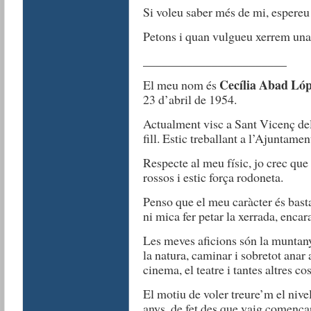
Si voleu saber més de mi, espereu
Petons i quan vulgueu xerrem una
_______________________
Cecília Abad Ló
El meu nom és
23 d’abril de 1954.
Actualment visc a Sant Vicenç dels
fill. Estic treballant a l’Ajuntame
Respecte al meu físic, jo crec que 
rossos i estic força rodoneta.
Penso que el meu caràcter és basta
ni mica fer petar la xerrada, enca
Les meves aficions són la muntanya
la natura, caminar i sobretot anar
cinema, el teatre i tantes altres cos
El motiu de voler treure’m el nive
anys, de fet des que vaig començar