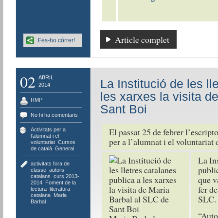
Article complet
Fes-ho córrer!
02
ABRIL
La Institució de les l
2014
les xarxes la visita 
RMP
Sant Boi
No hi ha comentaris
El passat 25 de febrer l’escript
Activitats per a
l'alumnat i el
per a l’alumnat i el voluntariat
voluntariat
,
Cursos
de català
,
General
La Ins
activitats fora de
publi
classe
,
autors
catalans
,
curs 2013-
que v
2014
,
Foment de la
fer de
lectura
,
literatura
catalana
,
Maria
SLC.
Barbal
“Autor