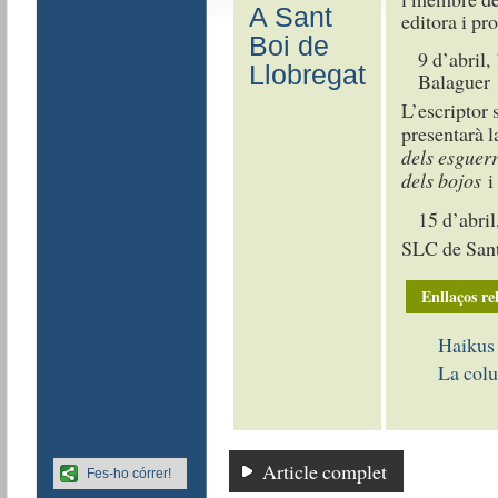
A Sant
editora i pro
Boi de
9 d’abril,
Llobregat
Balaguer
L’escriptor
presentarà l
dels esguer
dels bojos
15 d’abril
SLC de Sant
Enllaços re
Haikus
La colu
Article complet
Fes-ho córrer!