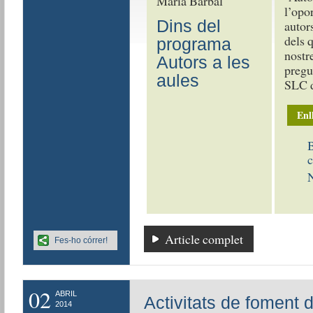
Maria Barbal
l’opo
Dins del
autors
dels q
programa
nostre
Autors a les
pregun
aules
SLC d
Enl
B
c
N
Article complet
Fes-ho córrer!
02
ABRIL
Activitats de foment d
2014