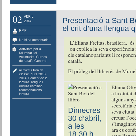
02
ABRIL
Presentació a Sant Bo
2014
el crit d’una llengua 
RMP
No hi ha comentaris
L’Eliana Freitas, brasilera, és
on explica la seva experiència 
Activitats per a
els catalanoparlants li responen
l'alumnat i el
voluntariat
,
Cursos
català.
de català
,
General
El pròleg del llibre és de Murie
activitats fora de
classe
,
curs 2013-
2014
,
Foment de la
lectura
,
llengua i
Eliana Oliv
cultura catalana
,
recomanacions
a la ciutat
lectura
alguns any
secretària 
Dimecres
seva ciuta
creuar l’oc
30 d’abril,
s’imaginava
a les
ara es conf
18.30 h,
seva llengua