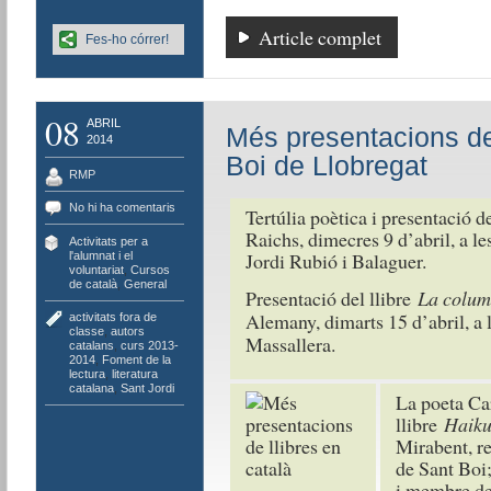
Article complet
Fes-ho córrer!
08
ABRIL
Més presentacions de 
2014
Boi de Llobregat
RMP
No hi ha comentaris
Tertúlia poètica i presentació d
Raichs, dimecres 9 d’abril, a les
Activitats per a
Jordi Rubió i Balaguer.
l'alumnat i el
voluntariat
,
Cursos
de català
,
General
Presentació del llibre
La colum
Alemany, dimarts 15 d’abril, a l
activitats fora de
classe
,
autors
Massallera.
catalans
,
curs 2013-
2014
,
Foment de la
lectura
,
literatura
catalana
,
Sant Jordi
La poeta Ca
llibre
Haiku
Mirabent, r
de Sant Boi;
i membre de 