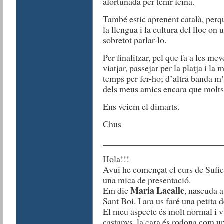
afortunada per tenir feina.
També estic aprenent català, perq
la llengua i la cultura del lloc on
sobretot parlar-lo.
Per finalitzar, pel que fa a les me
viatjar, passejar per la platja i l
temps per fer-ho; d’altra banda m
dels meus amics encara que molts 
Ens veiem el dimarts.
Chus
__________________________
Hola!!!
Avui he començat el curs de Sufici
una mica de presentació.
Maria Lacalle
Em dic
, nascuda a
Sant Boi. I ara us faré una petita d
El meu aspecte és molt normal i vul
castanys, la cara és rodona com un