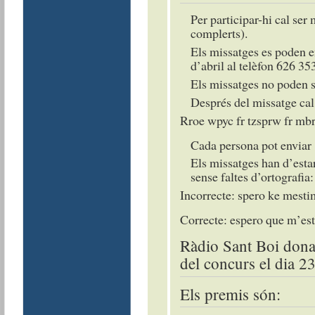
Per participar-hi cal ser
complerts).
Els missatges es poden e
d’abril al telèfon 626 35
Els missatges no poden s
Després del missatge cal
Rroe wpyc fr tzsprw fr mb
Cada persona pot enviar
Els missatges han d’estar
sense faltes d’ortografia:
Incorrecte: spero ke mest
Correcte: espero que m’e
Ràdio Sant Boi donar
del concurs el dia 23
Els premis són: