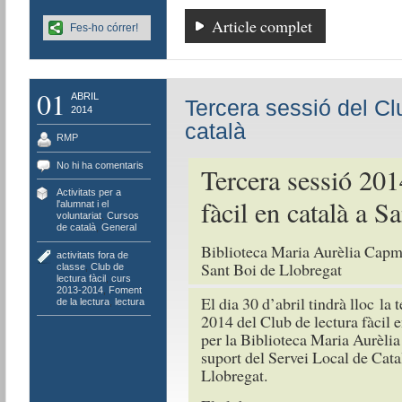
Article complet
Fes-ho córrer!
01
ABRIL
Tercera sessió del Clu
2014
català
RMP
No hi ha comentaris
Tercera sessió 201
Activitats per a
fàcil en català a S
l'alumnat i el
voluntariat
,
Cursos
de català
,
General
Biblioteca Maria Aurèlia Cap
activitats fora de
Sant Boi de Llobregat
classe
,
Club de
lectura fàcil
,
curs
2013-2014
,
Foment
El dia 30 d’abril tindrà lloc la 
de la lectura
,
lectura
2014 del Club de lectura fàcil e
per la Biblioteca Maria Aurèl
suport del Servei Local de Cata
Llobregat.