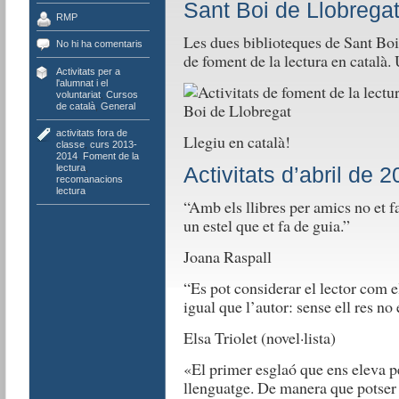
Sant Boi de Llobrega
RMP
Les dues biblioteques de Sant Boi
No hi ha comentaris
de foment de la lectura en català.
Activitats per a
l'alumnat i el
voluntariat
,
Cursos
de català
,
General
activitats fora de
Llegiu en català!
classe
,
curs 2013-
2014
,
Foment de la
lectura
,
Activitats d’abril de 
recomanacions
lectura
“Amb els llibres per amics no et 
un estel que et fa de guia.”
Joana Raspall
“Es pot considerar el lector com el
igual que l’autor: sense ell res no 
Elsa Triolet (novel·lista)
«El primer esglaó que ens eleva p
llenguatge. De manera que potser 