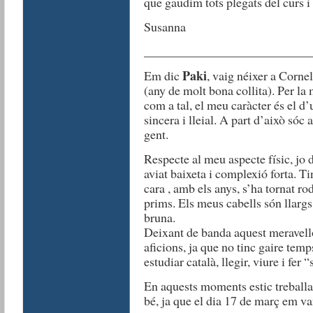
que gaudim tots plegats del curs 
Susanna
__________________________
Paki
Em dic
, vaig néixer a Corne
(any de molt bona collita). Per la
com a tal, el meu caràcter és el d
sincera i lleial. A part d’això sóc
gent.
Respecte al meu aspecte físic, jo
aviat baixeta i complexió forta. Ti
cara , amb els anys, s’ha tornat rod
prims. Els meus cabells són llargs,
bruna.
Deixant de banda aquest meravellós
aficions, ja que no tinc gaire temps
estudiar català, llegir, viure i fer “
En aquests moments estic treballa
bé, ja que el dia 17 de març em van