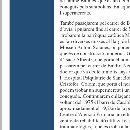
de Jaume Balmes, que és un del mé
coneguts pels santboians. En aques
i supermercats.
També passejarem pel carrer de B
d’avis, i pujarem fins al carrer d
trobarem la parròquia catòlica Ma
es fan diverses misses al llarg de
Mossèn Antoni Solanes, on podem 
que és de construcció moderna. G
d’Isaac Albéniz, que porta el no
passarem pel carrer de Baldiri Net
doctor que va dedicar molts anys d
l ‘Hospital Psiquiàtric de Sant Bo
Cristòfor Colom, que porta el no
podem trobar un supermercat i un
coneguda. Continuarem enllaçant a
voltant del 1975 el barri de Casabl
aproximadament el 19,2% de la po
Centre d’Atenció Primària, un edif
centre de rehabilitació utilitzat
traumatològics, que es troba a l