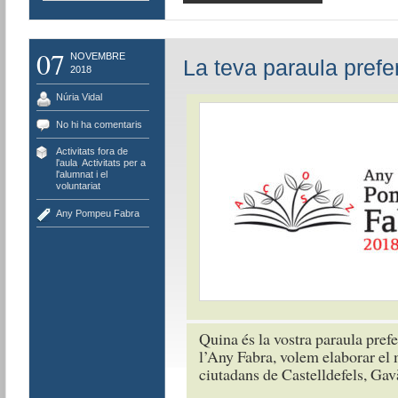
07
NOVEMBRE
La teva paraula prefe
2018
Núria Vidal
No hi ha comentaris
Activitats fora de
l'aula
,
Activitats per a
l'alumnat i el
voluntariat
Any Pompeu Fabra
Quina és la vostra paraula prefe
l’Any Fabra, volem elaborar el 
ciutadans de Castelldefels, Gav