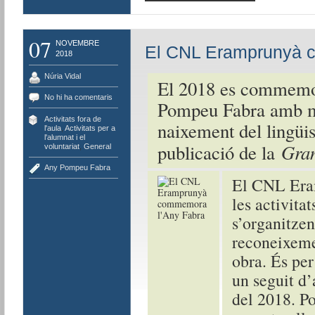
07
NOVEMBRE
El CNL Eramprunyà 
2018
Núria Vidal
El 2018 es commemora
No hi ha comentaris
Pompeu Fabra amb mo
Activitats fora de
naixement del lingüis
l'aula
,
Activitats per a
l'alumnat i el
Gram
publicació de la
voluntariat
,
General
Any Pompeu Fabra
El CNL Eram
les activita
s’organitze
reconeixeme
obra. És per
un seguit d’a
del 2018. Po