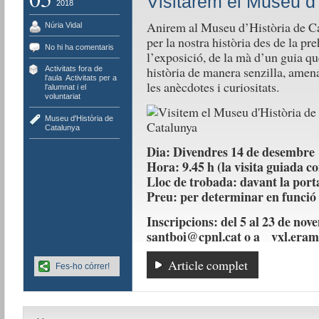
Visitarem el Museu d’
2018
Anirem al Museu d’Història de C
Núria Vidal
per la nostra història des de la pre
No hi ha comentaris
l’exposició, de la mà d’un guia que
història de manera senzilla, amen
Activitats fora de
l'aula
,
Activitats per a
les anècdotes i curiositats.
l'alumnat i el
voluntariat
Museu d'Història de
Catalunya
Dia: Divendres 14 de desembre
Hora: 9.45 h (la visita guiada co
Lloc de trobada: davant la port
Preu: per determinar en funció 
Inscripcions: del 5 al 23 de novem
santboi@cpnl.cat o a vxl.era
Article complet
Fes-ho córrer!