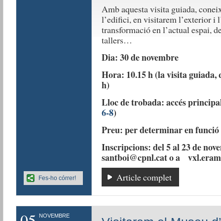
Amb aquesta visita guiada, coneixe
l’edifici, en visitarem l’exterior i
transformació en l’actual espai, d
tallers…
Dia: 30 de novembre
Hora: 10.15 h (la visita guiada,
h)
Lloc de trobada: accés principal
6-8
)
Preu: per determinar en funció 
Inscripcions: del 5 al 23 de novem
santboi@cpnl.cat o a vxl.era
Article complet
Fes-ho córrer!
05
NOVEMBRE