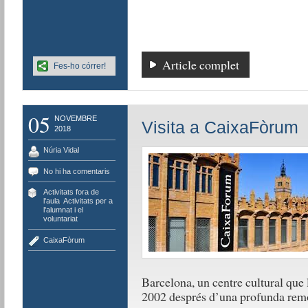
Article complet
Fes-ho córrer!
05
NOVEMBRE
Visita a CaixaFòrum
2018
Núria Vidal
No hi ha comentaris
Activitats fora de
l'aula
,
Activitats per a
l'alumnat i el
voluntariat
CaixaFòrum
Barcelona, un centre cultural que 
2002 després d’una profunda rem