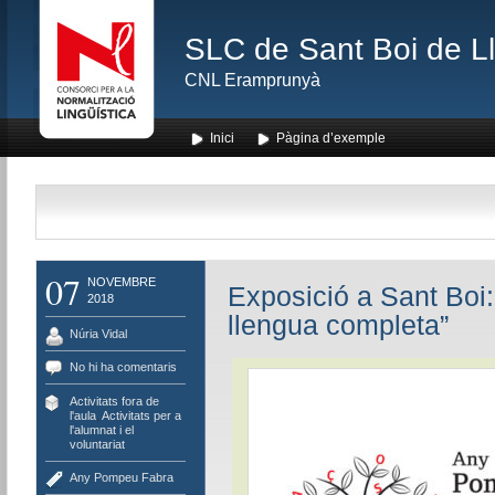
SLC de Sant Boi de L
CNL Eramprunyà
Inici
Pàgina d’exemple
07
NOVEMBRE
Exposició a Sant Boi
2018
llengua completa”
Núria Vidal
No hi ha comentaris
Activitats fora de
l'aula
,
Activitats per a
l'alumnat i el
voluntariat
Any Pompeu Fabra