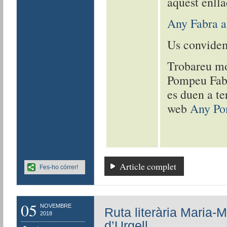
aquest enlla
Any Fabra a
Us convidem
Trobareu mo
Pompeu Fabra
es duen a te
web
Any Po
Article complet
Fes-ho córrer!
05
NOVEMBRE
Ruta literària Maria-
2018
d’Urgell