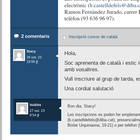
electrònic (
b.castelldefels@diba.c
Ramon Fernàndez Jurado, carrer 
telèfon (93 636 96 97).
2 comentaris
Inscripció cursos de català
Stacy
Hola,
26 set. 23
19:56
#
Soc aprenenta de català i estic i
amb vosaltres.
Vull inscriure al grup de tarda, 
Una cordial salutació
lsubira
Bon dia, Stacy!
27 set. 23
Les inscripcions es poden fer emplenan
9:54
#
(b.castelldefels@diba.cat), presencialm
Bisbe Urquinaona, 19-21) o per telèfon (