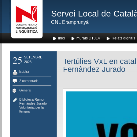
Servei Local de Català
CNL Eramprunyà
Inici
murals D1314
Relats digitals
25
SETEMBRE
Tertúlies VxL en cata
2023
Fernàndez Jurado
lsubira
2 comentaris
General
BIblioteca Ramon
Fernàndez Jurado
,
Voluntariat per la
llengua