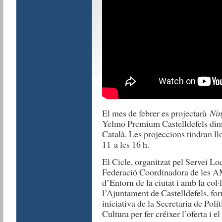
El mes de febrer es projectarà
Nin
Yelmo Premium Castelldefels dins
Català. Les projeccions tindran ll
11 a les 16 h.
El Cicle, organitzat pel Servei Loc
Federació Coordinadora de les AM
d’Entorn de la ciutat i amb la col
l’Ajuntament de Castelldefels, fo
iniciativa de la Secretaria de Pol
Cultura per fer créixer l’oferta i 