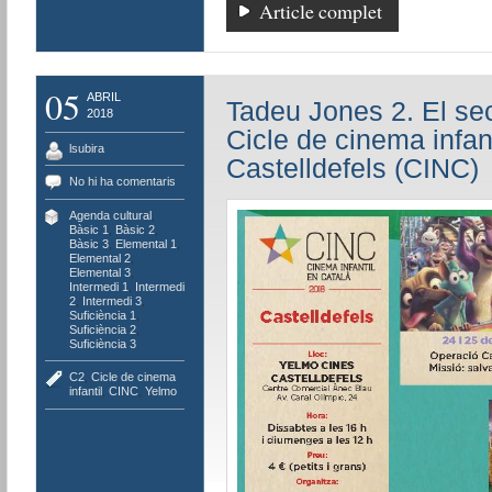
Article complet
05
ABRIL
Tadeu Jones 2. El sec
2018
Cicle de cinema infant
lsubira
Castelldefels (CINC)
No hi ha comentaris
Agenda cultural
,
Bàsic 1
,
Bàsic 2
,
Bàsic 3
,
Elemental 1
,
Elemental 2
,
Elemental 3
,
Intermedi 1
,
Intermedi
2
,
Intermedi 3
,
Suficiència 1
,
Suficiència 2
,
Suficiència 3
C2
,
Cicle de cinema
infantil
,
CINC
,
Yelmo