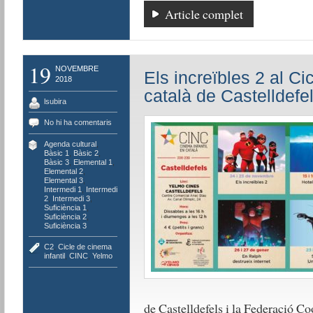
Article complet
19
NOVEMBRE
Els increïbles 2 al Ci
2018
català de Castelldefe
lsubira
No hi ha comentaris
Agenda cultural
,
Bàsic 1
,
Bàsic 2
,
Bàsic 3
,
Elemental 1
,
Elemental 2
,
Elemental 3
,
Intermedi 1
,
Intermedi
2
,
Intermedi 3
,
Suficiència 1
,
Suficiència 2
,
Suficiència 3
C2
,
Cicle de cinema
infantil
,
CINC
,
Yelmo
de Castelldefels i la Federació C