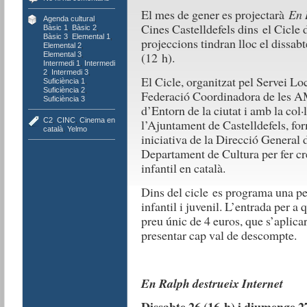
El mes de gener es projectarà
En 
Agenda cultural
,
Cines Castelldefels dins el Cicle 
Bàsic 1
,
Bàsic 2
,
Bàsic 3
,
Elemental 1
,
projeccions tindran lloc el dissab
Elemental 2
,
(12 h).
Elemental 3
,
Intermedi 1
,
Intermedi
2
,
Intermedi 3
,
El Cicle, organitzat pel Servei Loc
Suficiència 1
,
Suficiència 2
,
Federació Coordinadora de les AM
Suficiència 3
d’Entorn de la ciutat i amb la col
C2
,
CINC
,
Cinema en
l’Ajuntament de Castelldefels, fo
català
,
Yelmo
iniciativa de la Direcció General 
Departament de Cultura per fer cr
infantil en català.
Dins del cicle es programa una pe
infantil i juvenil. L’entrada per a
preu únic de 4 euros, que s’aplica
presentar cap val de descompte.
En Ralph destrueix Internet
Dissabte 26 (16 h) i diumenge 2