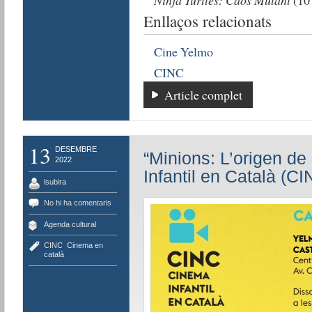
Ninja Turtles: Caos Mutant
(10 
Enllaços relacionats
Cine Yelmo
CINC
Article complet
13
DESEMBRE
“Minions: L’origen de
2022
Infantil en Català (CI
lsubira
No hi ha comentaris
Agenda cultural
CINC
,
Cinema en
català