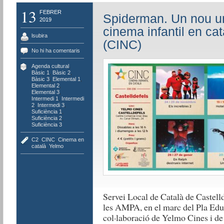
13
FEBRER
Spiderman. Un nou un
2019
cinema infantil en cat
lsubira
(CINC)
No hi ha comentaris
Agenda cultural
,
Bàsic 1
,
Bàsic 2
,
Bàsic 3
,
Elemental 1
,
Elemental 2
,
Elemental 3
,
Intermedi 1
,
Intermedi
2
,
Intermedi 3
,
Suficiència 1
,
Suficiència 2
,
Suficiència 3
C2
,
CINC
,
Cinema en
català
,
Yelmo
Servei Local de Català de Castell
les AMPA, en el marc del Pla Educ
col·laboració de Yelmo Cines i de