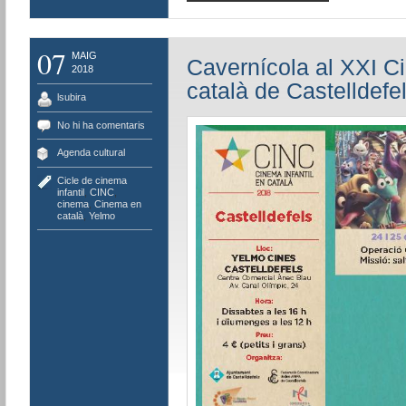
07
MAIG
Cavernícola al XXI Ci
2018
català de Castelldefe
lsubira
No hi ha comentaris
Agenda cultural
Cicle de cinema
infantil
,
CINC
,
cinema
,
Cinema en
català
,
Yelmo