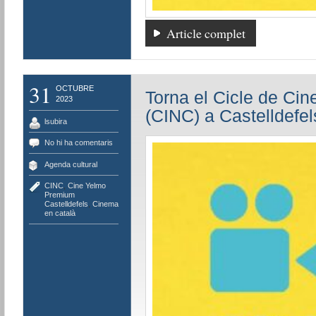
Article complet
31
OCTUBRE
Torna el Cicle de Cin
2023
(CINC) a Castelldefel
lsubira
No hi ha comentaris
Agenda cultural
CINC
,
Cine Yelmo
Premium
Castelldefels
,
Cinema
en català