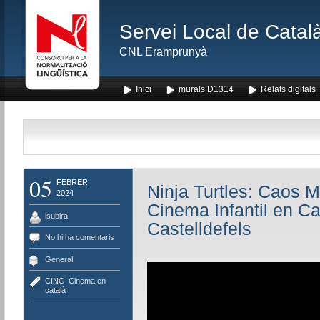
Servei Local de Català
CNL Eramprunyà
Inici
murals D1314
Relats digitals
05
FEBRER
Ninja Turtles: Caos M
2024
Cinema Infantil en Ca
lsubira
Castelldefels
No hi ha comentaris
General
CINC
,
Cinema en
català