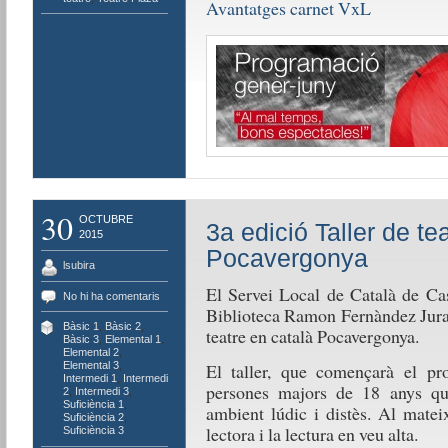
Avantatges carnet VxL
30
OCTUBRE
3a edició Taller de te
2015
Pocavergonya
lsubira
El Servei Local de Català de Cas
No hi ha comentaris
Biblioteca Ramon Fernàndez Jurado
Bàsic 1
,
Bàsic 2
,
teatre en català Pocavergonya.
Bàsic 3
,
Elemental 1
,
Elemental 2
,
El taller, que començarà el pr
Elemental 3
,
Intermedi 1
,
Intermedi
persones majors de 18 anys que
2
,
Intermedi 3
,
Suficiència 1
,
ambient lúdic i distès. Al matei
Suficiència 2
,
lectora i la lectura en veu alta.
Suficiència 3