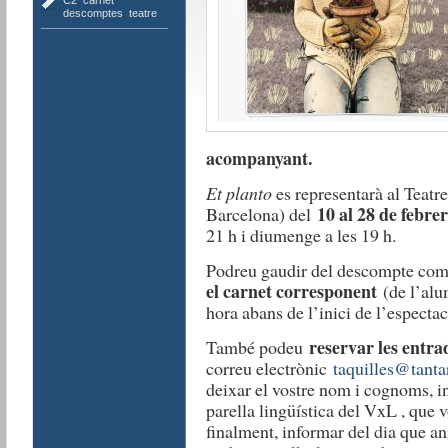
descomptes
,
teatre
acompanyant.
Et planto
es representarà al Teatre
10 al 28 de febre
Barcelona) del
21 h i diumenge a les 19 h.
Podreu gaudir del descompte compr
el carnet corresponent
(de l’alu
hora abans de l’inici de l’espectac
reservar les entra
També podeu
correu electrònic
taquilles@tant
deixar el vostre nom i cognoms, 
parella lingüística del VxL , que 
finalment, informar del dia que ani