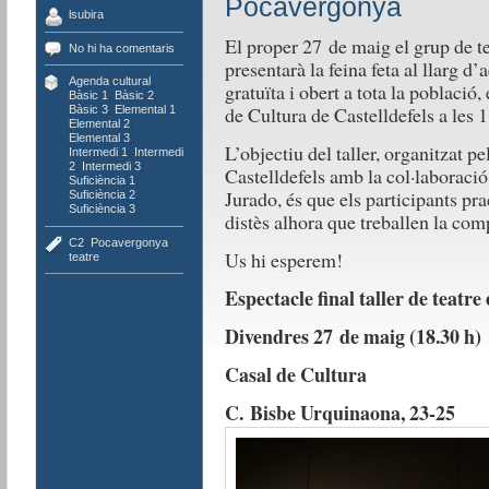
Pocavergonya
lsubira
El proper 27 de maig el grup de t
No hi ha comentaris
presentarà la feina feta al llarg d
Agenda cultural
,
gratuïta i obert a tota la població,
Bàsic 1
,
Bàsic 2
,
de Cultura de Castelldefels a les 1
Bàsic 3
,
Elemental 1
,
Elemental 2
,
Elemental 3
,
L’objectiu del taller, organitzat p
Intermedi 1
,
Intermedi
2
,
Intermedi 3
,
Castelldefels amb la col·laboraci
Suficiència 1
,
Jurado, és que els participants pra
Suficiència 2
,
Suficiència 3
distès alhora que treballen la comp
C2
,
Pocavergonya
,
Us hi esperem!
teatre
Espectacle final taller de teatr
Divendres 27 de maig (18.30 h)
Casal de Cultura
C. Bisbe Urquinaona, 23-25