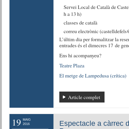
Servei Local de Català de Castel
h a 13 h)
classes de català
correu electrònic (castelldefels
L’últim dia per formalitzar la rese
entrades és el dimecres 17 de gen
Ens hi acompanyeu?
Teatre Plaza
El metge de Lampedusa (crítica)
Article complet
19
MAIG
Espectacle a càrrec de
2016