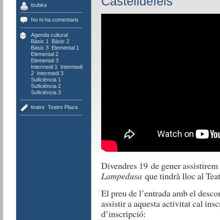
Castelldefels
lsubira
No hi ha comentaris
Agenda cultural
,
Bàsic 1
,
Bàsic 2
,
Bàsic 3
,
Elemental 1
,
Elemental 2
,
Elemental 3
,
Intermedi 1
,
Intermedi
2
,
Intermedi 3
,
Suficiència 1
,
Suficiència 2
,
Suficiència 3
teatre
,
Teatre Plaza
Divendres 19 de gener assistirem 
Lampedusa
que tindrà lloc al Teat
El preu de l’entrada amb el descom
assistir a aquesta activitat cal in
d’inscripció: