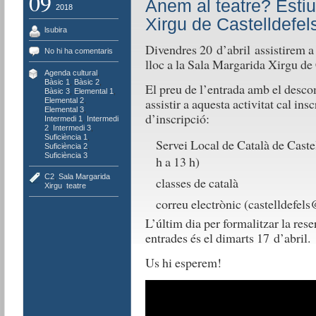
09
Anem al teatre? Estiu
2018
Xirgu de Castelldefel
lsubira
Divendres 20 d’abril assistirem a 
No hi ha comentaris
lloc a la Sala Margarida Xirgu de 
Agenda cultural
,
Bàsic 1
,
Bàsic 2
,
El preu de l’entrada amb el descom
Bàsic 3
,
Elemental 1
,
assistir a aquesta activitat cal in
Elemental 2
,
Elemental 3
,
d’inscripció:
Intermedi 1
,
Intermedi
2
,
Intermedi 3
,
Suficiència 1
,
Servei Local de Català de Castel
Suficiència 2
,
Suficiència 3
h a 13 h)
C2
,
Sala Margarida
classes de català
Xirgu
,
teatre
correu electrònic (castelldefels
L’últim dia per formalitzar la rese
entrades és el dimarts 17 d’abril.
Us hi esperem!