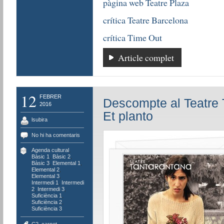
pàgina web Teatre Plaza
crítica Teatre Barcelona
crítica Time Out
Article complet
12
FEBRER
Descompte al Teatre 
2016
Et planto
lsubira
No hi ha comentaris
Agenda cultural
,
Bàsic 1
,
Bàsic 2
,
Bàsic 3
,
Elemental 1
,
Elemental 2
,
Elemental 3
,
Intermedi 1
,
Intermedi
2
,
Intermedi 3
,
Suficiència 1
,
Suficiència 2
,
Suficiència 3
C2
,
carnet
,