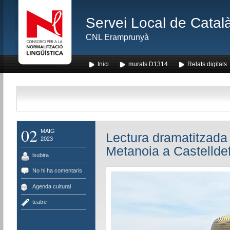
Servei Local de Català
CNL Eramprunyà
Inici
murals D1314
Relats digitals
02
MAIG
Lectura dramatitzada 
2023
Metanoia a Castellde
lsubira
No hi ha comentaris
Agenda cultural
teatre