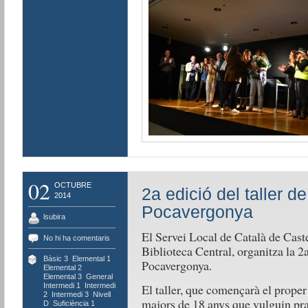
02
OCTUBRE
2a edició del taller de
2014
Pocavergonya
lsubira
El Servei Local de Català de Caste
No hi ha comentaris
Biblioteca Central, organitza la 2a 
Bàsic 3
,
Elemental 1
,
Pocavergonya.
Elemental 2
,
Elemental 3
,
General
,
El taller, que començarà el proper
Intermedi 1
,
Intermedi
2
,
Intermedi 3
,
Nivell
majors de 18 anys que vulguin prac
D
,
Suficiència 1
,