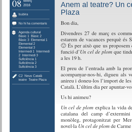
08
MARç
Anem al teatre? Un ce
2016
Plaza
lsubira
Bon dia,
No hi ha comentaris
Divendres 27 de març es commem
Agenda cultural
,
Bàsic 1
,
Bàsic 2
,
estarem de vacances perquè és S
Bàsic 3
,
Elemental 1
,
🙂 És per això que us proposem q
Elemental 2
,
Elemental 3
,
funció d’
Un cel de plom
que tindr
Intermedi 1
,
Intermedi
2
,
Intermedi 3
,
a les 19 h.
Suficiència 1
,
Suficiència 2
,
El preu de l’entrada amb la prom
Suficiència 3
acompanyar-nos-hi, digueu als vo
C2
,
Neus Català
,
anireu i doneu-los l’import de le
teatre
,
Teatre Plaza
Català. L’últim dia per apuntar-vo
Us hi animeu?
Un cel de plom
explica la vida d
catalana del camp d’extermin
monòleg, protagonitzat per Mer
novel·la
Un cel de plom
de Carme 