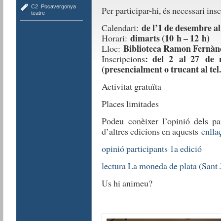
C2
,
Pocavergonya
,
Per participar-hi, és necessari ins
teatre
de l’1 de desembre al
Calendari:
dimarts (10 h – 12 h)
Horari:
Biblioteca Ramon Fernàn
Lloc:
: del 2 al 27 de 
Inscripcions
(presencialment o trucant al tel.
Activitat gratuïta
Places limitades
Podeu conèixer l’opinió dels par
d’altres edicions en aquests
enlla
opinió participants 1a edició
lectura La moneda de plata (Sant 
Us hi animeu?