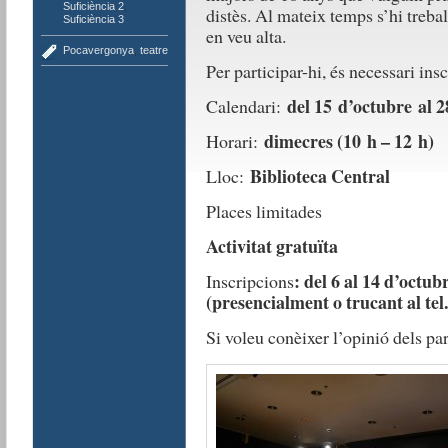
Suficiència 2
,
distès. Al mateix temps s’hi trebal
Suficiència 3
en veu alta.
Pocavergonya
,
teatre
Per participar-hi, és necessari ins
del 15 d’octubre al 
Calendari:
dimecres (10 h – 12 h)
Horari:
Biblioteca Central
Lloc:
Places limitades
Activitat gratuïta
: del 6 al 14 d’octub
Inscripcions
(presencialment o trucant al tel.
Si voleu conèixer l’opinió dels par