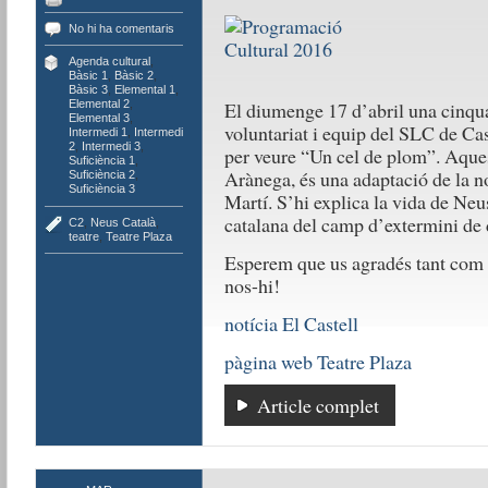
No hi ha comentaris
Agenda cultural
,
Bàsic 1
,
Bàsic 2
,
Bàsic 3
,
Elemental 1
,
El diumenge 17 d’abril una cinqu
Elemental 2
,
Elemental 3
,
voluntariat i equip del SLC de Cas
Intermedi 1
,
Intermedi
2
,
Intermedi 3
,
per veure “Un cel de plom”. Aque
Suficiència 1
,
Arànega, és una adaptació de la n
Suficiència 2
,
Suficiència 3
Martí. S’hi explica la vida de Neu
catalana del camp d’extermini de
C2
,
Neus Català
,
teatre
,
Teatre Plaza
Esperem que us agradés tant com 
nos-hi!
notícia El Castell
pàgina web Teatre Plaza
Article complet