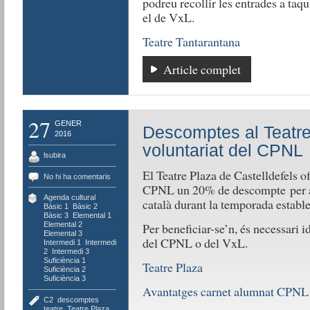
podreu recollir les entrades a taqu
el de VxL.
Teatre Tantarantana
Article complet
27
GENER
Descomptes al Teatre
2016
voluntariat del CPNL
lsubira
El Teatre Plaza de Castelldefels of
No hi ha comentaris
CPNL un 20% de descompte per als
Agenda cultural
,
català durant la temporada estable
Bàsic 1
,
Bàsic 2
,
Bàsic 3
,
Elemental 1
,
Per beneficiar-se’n, és necessari i
Elemental 2
,
Elemental 3
,
del CPNL o del VxL.
Intermedi 1
,
Intermedi
2
,
Intermedi 3
,
Suficiència 1
,
Teatre Plaza
Suficiència 2
,
Suficiència 3
Avantatges carnet alumnat CPNL
C2
,
descomptes
,
teatre
,
Teatre Plaza