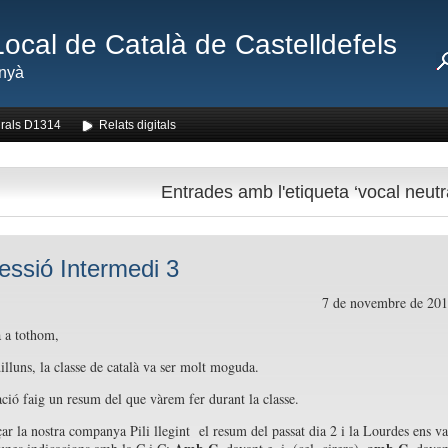
Local de Català de Castelldefels
nyà
rals D1314
Relats digitals
Entrades amb l'etiqueta ‘vocal neutr
essió Intermedi 3
7 de novembre de 20
 a tothom,
illuns, la classe de català va ser molt moguda.
ció faig un resum del que vàrem fer durant la classe.
r la nostra companya Pili llegint el resum del passat dia 2 i la Lourdes ens va