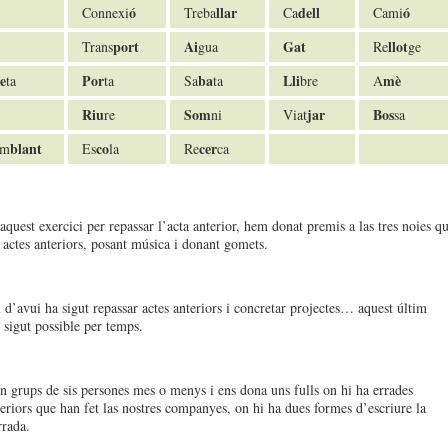
ó
llar
dell
ó
Connexi
Treba
Ca
Cami
port
Ai
Gat
llot
Trans
gua
Re
ge
e
Por
ba
Lli
mè
ta
ta
Sa
ta
bre
A
Riu
Som
jar
Bos
re
ni
Viat
sa
blant
co
cer
em
Es
la
Re
ca
aquest exercici per repassar l’acta anterior, hem donat premis a las tres noies q
s actes anteriors, posant música i donant gomets.
u d’avui ha sigut repassar actes anteriors i concretar projectes… aquest últim
 sigut possible per temps.
n grups de sis persones mes o menys i ens dona uns fulls on hi ha errades
teriors que han fet las nostres companyes, on hi ha dues formes d’escriure la
rrada.