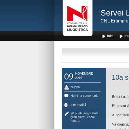
Servei 
CNL Erampru
Inici
mu
09
NOVEMBRE
10a s
2016
lsubira
Bona tarda
No hi ha comentaris
Intermedi 3
El passat d
20 punts segrestats
,
A continua
gran dictat
,
vocal
neutra
Va comença