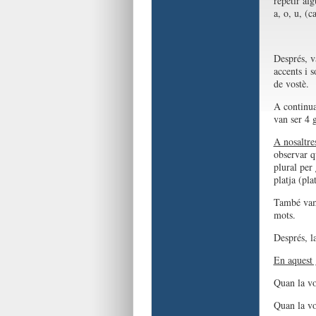
repetir al
a, o, u, (ca
Després, v
accents i s
de vostè.
A continua
van ser 4 
A nosaltre
observar q
plural per
platja (pla
També vam 
mots.
Després, l
En aquest g
Quan la vo
Quan la vo