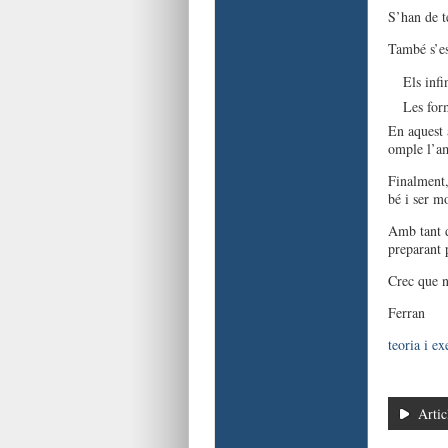
S’han de t
També s’e
Els infi
Les form
En aquest a
omple l’a
Finalment,
bé i ser mo
Amb tant d
preparant 
Crec que n
Ferran
teoria i ex
Artic