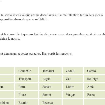
 la sessió intensiva que ens ha donat avui el Jaume intentaré fer un acta més o
rensible abans de que se m’oblidi.
t la classe dient que ens havíem de pensar una o dues paraules per si de cas el
eien la nostra.
t demanant aquestes paraules. Han sortit les següents.
Connexió
Treballar
Cadell
Camió
Transport
Aigua
Gat
Rellotge
eta
Porta
Sabata
Llibre
Amè
Riure
Somni
Viatjar
Bossa
emblant
Escola
Recerca