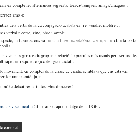
enir en compte les alternances següents: trenca/trenques, amaga/amagues..
e
scriuen amb
:
nitius dels verbs de la 2a conjugació acabats en -re: vendre, moldre…
es verbals: corre, vine, obre i omple.
specte, la Lourdes ens va fer una frase recordatòria: corre, vine, obre la porta 
mpolla.
 ens va entregar a cada grup una relació de paraules més usuals per escriure-les
lt ràpid en respondre (joc del gran dictat).
e moviment, en comptes de la classe de català, semblava que ens estàvem
per fer una marató, ja,ja…
o m’he deixat res al tinter. Fins dimecres!
ercicis vocal neutra
(Itineraris d’aprenentatge de la DGPL)
le complet