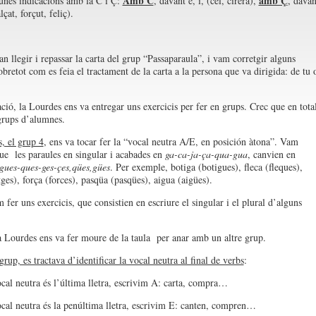
Amb C
amb Ç
gunes indicacions amb la C i Ç:
, davant e, i, (cel, cirera),
, davan
lçat, forçut, feliç).
an llegir i repassar la carta del grup “Passaparaula”, i vam corretgir alguns
obretot com es feia el tractament de la carta a la persona que va dirigida: de tu 
ció, la Lourdes ens va entregar uns exercicis per fer en grups. Crec que en tota
grups d’alumnes.
s, el grup 4
, ens va tocar fer la “vocal neutra A/E, en posición àtona”. Vam
ue les paraules en singular i acabades en
ga-ca-ja-ça-qua-gua
, canvien en
gues-ques-ges-çes,qües,gües
. Per exemple, botiga (botigues), fleca (fleques),
tges), força (forces), pasqüa (pasqües), aigua (aigües).
fer uns exercicis, que consistien en escriure el singular i el plural d’alguns
a Lourdes ens va fer moure de la taula per anar amb un altre grup.
rup, es tractava d’identificar la vocal neutra al final de verbs
:
cal neutra és l’última lletra, escrivim A: carta, compra…
cal neutra és la penúltima lletra, escrivim E: canten, compren…