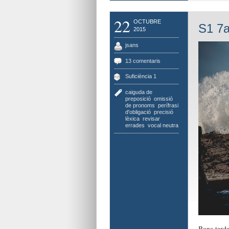
22
OCTUBRE
S1 7a
2015
jsans
13 comentaris
Suficiència 1
caiguda de
preposició
,
omissió
de pronoms
,
perífrasi
d'obligació
,
precisió
lèxica
,
revisar
errades
,
vocal neutra
Bona tard