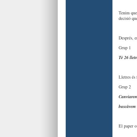
Tenim que 
decisió qu
Després, e
Grup 1
Té 26 lletr
Lletres és
Grup 2
Canviarem
buscàvem
El paper o