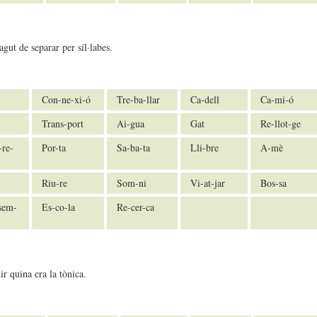
gut de separar per síl·labes.
Con-ne-xi-ó
Tre-ba-llar
Ca-dell
Ca-mi-ó
Trans-port
Ai-gua
Gat
Re-llot-ge
-re-
Por-ta
Sa-ba-ta
Lli-bre
A-mè
Riu-re
Som-ni
Vi-at-jar
Bos-sa
sem-
Es-co-la
Re-cer-ca
ir quina era la tònica.