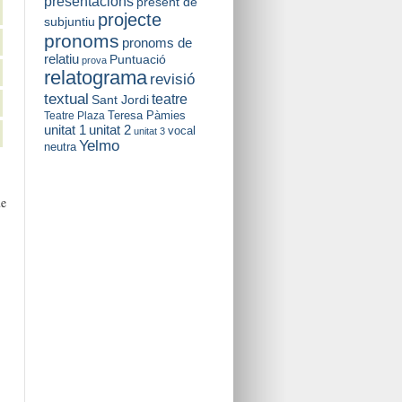
presentacions
present de
projecte
subjuntiu
pronoms
pronoms de
relatiu
Puntuació
prova
relatograma
revisió
textual
teatre
Sant Jordi
Teresa Pàmies
Teatre Plaza
unitat 2
unitat 1
vocal
unitat 3
Yelmo
neutra
ue