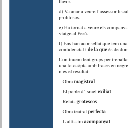
llavor.
d) Va anar a veure l’assessor fiscal
profitosos.
e) Ha tornat a veure els company
viatge al Perú.
f) Ens han aconsellat que fem un
de la que
confidencial i
és de dom
Continuem fent grups per treballa
una fotocòpia amb frases en negreta
n’és el resultat:
magistral
– Obra
exiliat
– El poble d’Israel
grotescos
– Relats
perfecta
– Obra teatral
acompanyat
– L’altíssim