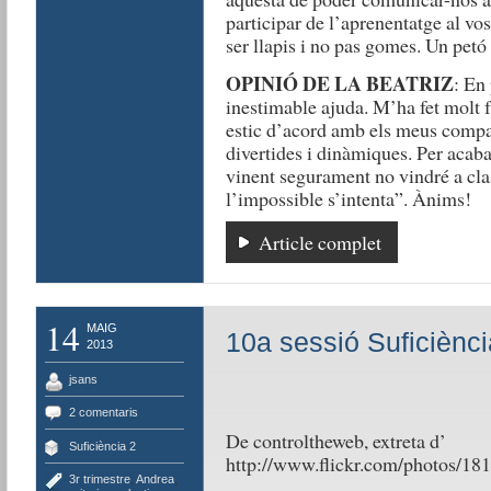
participar de l’aprenentatge al vos
ser llapis i no pas gomes. Un petó 
OPINIÓ DE LA BEATRIZ
: En 
inestimable ajuda. M’ha fet molt fà
estic d’acord amb els meus compa
divertides i dinàmiques. Per acaba
vinent segurament no vindré a class
l’impossible s’intenta”. Ànims!
Article complet
14
MAIG
10a sessió Suficiènci
2013
jsans
2 comentaris
De controltheweb, extreta d’
Suficiència 2
http://www.flickr.com/photos/
3r trimestre
,
Andrea
,