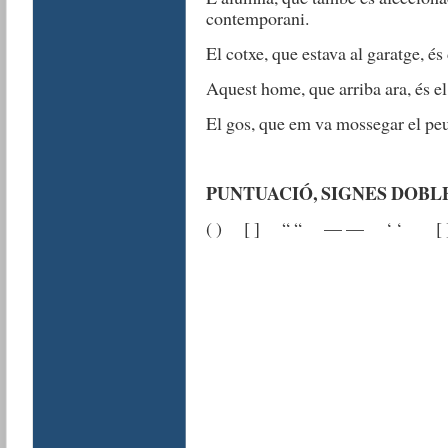
contemporani.
El cotxe, que estava al garatge, és 
Aquest home, que arriba ara, és el
El gos, que em va mossegar el peu,
PUNTUACIÓ, SIGNES DOBL
( ) [ ] “ “ — — ‘ ‘ [ ] só