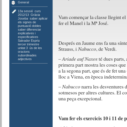
General
13a sessió
,
curs
2012/13
,
Gràcia
,
Vam començar la classe llegint el 
Joseba
,
saber aplicar
fer el Manel i la Mª José.
els signes de
puntuació dobles
,
saber diferenciar
explicatives i
especificatives
,
Salvador Espriu
,
Després en Jaume ens fa una sínte
tercer trimestre
,
Strauss, i
Nabucco
, de Verdi.
unitat 3
,
ús de les
oracions
subordinades
–
Ariade auf Naxos
té dues parts,
adjectives
primera part mostra les coses que
a la segona part, que és de fet una
lloc a Viena, en època indetermin
–
Nabucco
narra les desventures d
sotmesos per altres cultures. El co
una peça excepcional.
Vam fer els exercicis 10 i 11 de