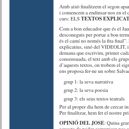
Amb això finalitzem el segon apart
i comencem a endinsar-nos en el q
TEXTOS EXPLICAT
curs: ELS
Com a bon educador que és el Ja
desconeguts per portar a bon term
és el camí no només la fita final”.
explicatius, sinó del VIDEOLIT, i 
demana que escrivim, primer cada
consensuada, el text amb els grup
d’aquests textos, on trobem el sig
ens proposa fer-ne un sobre Salvad
grup 1: la seva narrativa
grup 2: la seva poesia
grup 3: els seus textos teatrals
Per al proper dia hem de cercar inf
Per finalitzar, hem fet el nostre pr
OPINIÓ DEL JOSE
: Quina gran
aquesta de poder comunicar-nos am