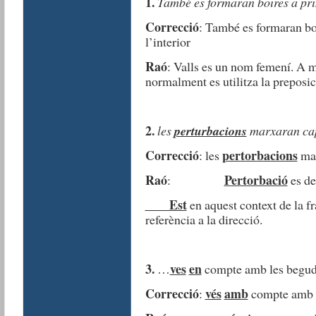
1.
També es formaran boires a pr
Correcció
: També es formaran bo
l’interior
Raó
: Valls es un nom femení. A mé
normalment es utilitza la preposic
2.
les
perturbacions
marxaran ca
Correcció
pertorbacions
: les
mar
Raó
Pertorbació
:
es de
Est
en aquest context de la fr
referència a la direcció.
3.
ves
en
…
compte amb les begude
Correcció
vés
amb
:
compte amb l