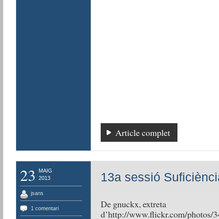
Article complet
23
MAIG
13a sessió Suficiènci
2013
jsans
De gnuckx, extreta
1 comentari
d’http://www.flickr.com/photo