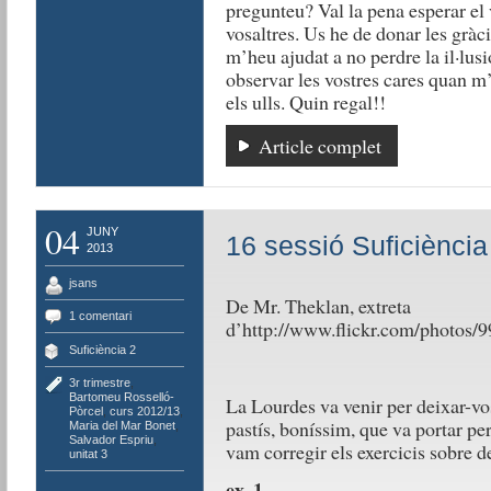
pregunteu? Val la pena esperar el
vosaltres. Us he de donar les gràci
m’heu ajudat a no perdre la il·lus
observar les vostres cares quan m’
els ulls. Quin regal!!
Article complet
04
JUNY
16 sessió Suficiència
2013
jsans
De Mr. Theklan, extreta
1 comentari
d’http://www.flickr.com/photo
Suficiència 2
3r trimestre
,
Bartomeu Rosselló-
La Lourdes va venir per deixar-vos 
Pòrcel
,
curs 2012/13
,
pastís, boníssim, que va portar per
Maria del Mar Bonet
,
Salvador Espriu
,
vam corregir els exercicis sobre d
unitat 3
ex. 1