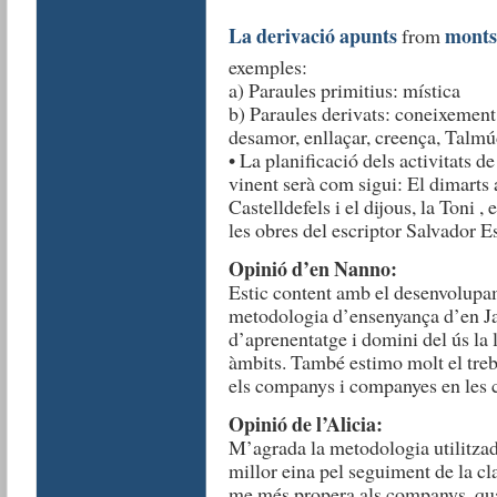
La derivació apunts
monts
from
exemples:
a) Paraules primitius: mística
b) Paraules derivats: coneixement,
desamor, enllaçar, creença, Talmú
• La planificació dels activitats d
vinent serà com sigui: El dimarts 
Castelldefels i el dijous, la Toni 
les obres del escriptor Salvador E
Opinió d’en Nanno:
Estic content amb el desenvolupame
metodologia d’ensenyança d’en Ja
d’aprenentatge i domini del ús la 
àmbits. També estimo molt el treb
els companys i companyes en les c
Opinió de l’Alicia:
M’agrada la metodologia utilitzada
millor eina pel seguiment de la cla
me més propera als companys, qua