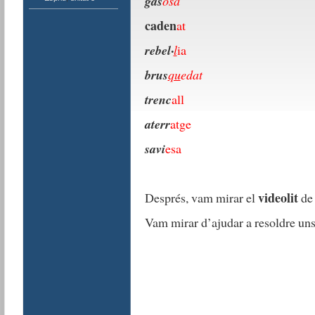
gas
osa
caden
at
·
rebel
l
ia
brus
qu
edat
trenc
all
aterr
atge
savi
esa
videolit
Després, vam mirar el
de
Vam mirar d’ajudar a resoldre uns 