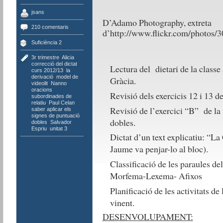
jsans
D’Adamo Photography, extreta
210 comentaris
d’http://www.flickr.com/photo
Suficiència 2
3r trimestre
,
Alicia
,
correcció del dictat
,
Lectura del dietari de la classe 
curs 2012/13
,
la
derivació
,
model de
Gràcia.
videolit
,
Nanno
,
oracions
Revisió dels exercicis 12 i 13 d
subordinades de
relatiu
,
Paul Celan
,
Revisió de l’exercici “B” de la 
saber aplicar els
signes de puntuació
dobles.
dobles
,
Salvador
Espriu
,
unitat 3
Dictat d’un text explicatiu: “La
Jaume va penjar-lo al bloc).
Classificació de les paraules del
Morfema-Lexema- Afixos
Planificació de les activitats de
vinent.
DESENVOLUPAMENT: