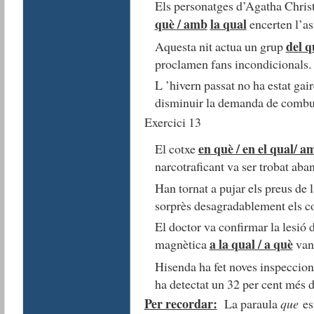
Els personatges d’Agatha Christ
què / amb
la qual
encerten l’as
del q
Aquesta nit actua un grup
proclamen fans incondicionals.
L ’hivern passat no ha estat gair
disminuir la demanda de combus
Exercici 13
en què / en el qual/ a
El cotxe
narcotraficant va ser trobat aba
Han tornat a pujar els preus de 
sorprès desagradablement els c
El doctor va confirmar la lesió 
a la qual / a què
magnètica
van 
Hisenda ha fet noves inspeccions
ha detectat un 32 per cent més d
Per recordar:
La paraula
que
es 