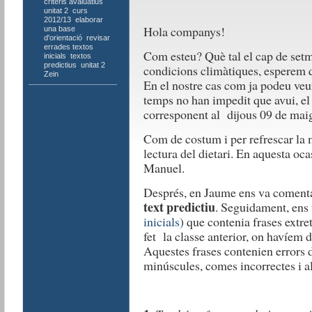
criteris avaluatius
unitat 2
,
curs
2012/13
,
elaborar
Hola companys!
una base
d'orientació
,
revisar
errades textos
Com esteu? Què tal el cap de setma
inicials
,
textos
predictius
,
unitat 2
,
condicions climàtiques, esperem q
Zein
En el nostre cas com ja podeu veure
temps no han impedit que avui, el Z
corresponent al dijous 09 de mai
Com de costum i per refrescar la
lectura del dietari. En aquesta oca
Manuel.
Després, en Jaume ens va comenta
text predictiu
. Seguidament, ens v
inicials
) que contenia frases extre
fet la classe anterior, on havíem de
Aquestes frases contenien errors 
minúscules, comes incorrectes i al