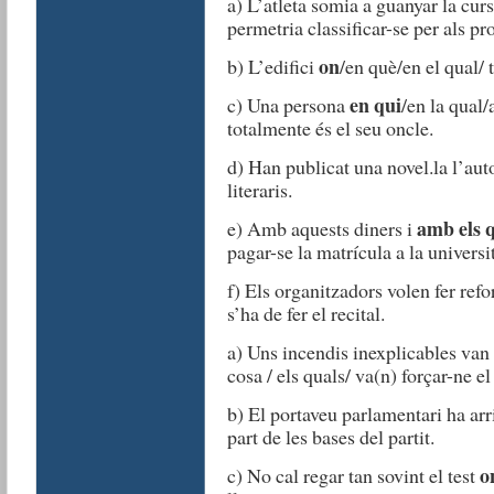
a) L’atleta somia a guanyar la cur
permetria classificar-se per als p
on
b) L’edifici
/en què/en el qual/ 
en qui
c) Una persona
/en la qual
totalmente és el seu oncle.
d) Han publicat una novel.la l’aut
literaris.
amb els 
e) Amb aquests diners i
pagar-se la matrícula a la universit
f) Els organitzadors volen fer ref
s’ha de fer el recital.
a) Uns incendis inexplicables van a
cosa / els quals/ va(n) forçar-ne e
b) El portaveu parlamentari ha arr
part de les bases del partit.
o
c) No cal regar tan sovint el test