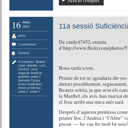
16
MAIG
11a sessió Suficiènci
2013
jsans
De cindy47452, extreta
2 comentaris
d’http://www.flickr.com/photo
General
3r trimestre
,
Beatriz
,
crear videolits
,
curs
Bona tarda a tots,
2012/13
,
Jose
,
negociar projecte
,
Primer de tot m’agradaria dir-vos
píndoles unitat 2
,
Salvador Espriu
,
dietari possiblement, segurament, 
textos explicatius
,
textos predictius
,
Beatriz soleta, ja que avui els coed
unitat 2
,
unitat 3
la Maribel, els avis, han marxat d
el Jose arribi una mica més tard.
Després d’aquesta premissa comen
primer lloc, l’Andrea i “l’Altre” va
passat — ho vau fer molt bé noi