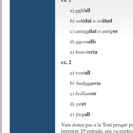
all
a)
en
fil
edat
itud
b)
sol
o
so
l
itat
or
c)
anti
gu
o
anti
g
alls
d)
en
cen
eria
e)
beneit
ex. 2
all
a) v
ent
b)
bad
oqu
eria
or
c)
brillant
et
d)
pit
all
e)
fre
g
Vam donar pas a la Toni perquè po
preparat. D’entrada, ens va explic