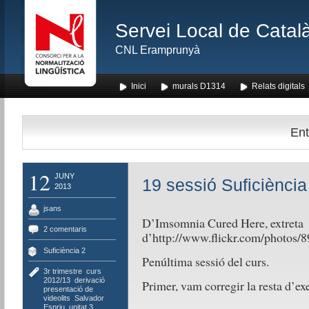
Servei Local de Català
CNL Eramprunyà
Inici
murals D1314
Relats digitals
Ent
12
JUNY
19 sessió Suficiència
2013
jsans
D’Imsomnia Cured Here, extreta
2 comentaris
d’http://www.flickr.com/photo
Suficiència 2
Penúltima sessió del curs.
3r trimestre
,
curs
2012/13
,
derivació
,
Primer, vam corregir la resta d’ex
presentació de
videolits
,
Salvador
Espriu
,
unitat 3