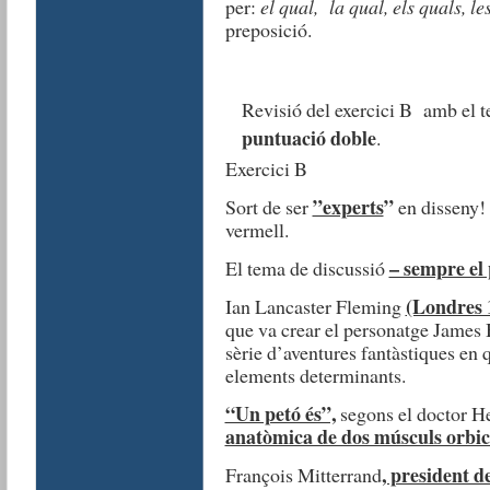
per:
el qual, la qual, els quals, le
preposició.
Revisió del exercici B amb el te
puntuació doble
.
Exercici B
”experts
”
Sort de ser
en disseny! 
vermell.
– sempre el 
El tema de discussió
(Londres 
Ian Lancaster Fleming
que va crear el personatge James
sèrie d’aventures fantàstiques en q
elements determinants.
“Un petó és”,
segons el doctor H
anatòmica de dos músculs orbicu
, president d
François Mitterrand