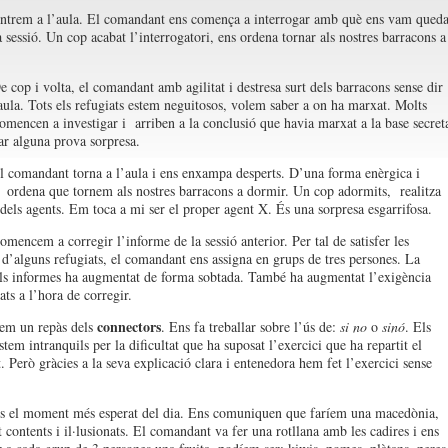
ntrem a l’aula. El comandant ens comença a interrogar amb què ens vam queda
 sessió. Un cop acabat l’interrogatori, ens ordena tornar als nostres barracons a
e cop i volta, el comandant amb agilitat i destresa surt dels barracons sense dir
aula. Tots els refugiats estem neguitosos, volem saber a on ha marxat. Molts
comencen a investigar i arriben a la conclusió que havia marxat a la base secret
ar alguna prova sorpresa.
l comandant torna a l’aula i ens enxampa desperts. D’una forma enèrgica i
a ordena que tornem als nostres barracons a dormir. Un cop adormits, realitza
s dels agents. Em toca a mi ser el proper agent X. És una sorpresa esgarrifosa.
omencem a corregir l’informe de la sessió anterior. Per tal de satisfer les
 d’alguns refugiats, el comandant ens assigna en grups de tres persones. La
els informes ha augmentat de forma sobtada. També ha augmentat l’exigència
ats a l’hora de corregir.
connectors
em un repàs dels
. Ens fa treballar sobre l’ús de:
si no
o
sinó
. Els
stem intranquils per la dificultat que ha suposat l’exercici que ha repartit el
 Però gràcies a la seva explicació clara i entenedora hem fet l’exercici sense
s el moment més esperat del dia. Ens comuniquen que faríem una macedònia,
 contents i il·lusionats. El comandant va fer una rotllana amb les cadires i ens