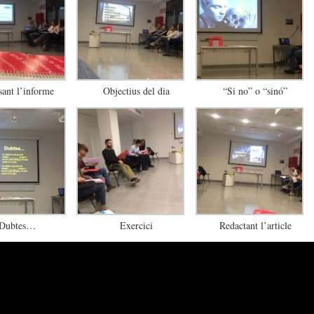
sant l’informe
Objectius del dia
“Si no” o “sinó”
Dubtes…
Exercici
Redactant l’article