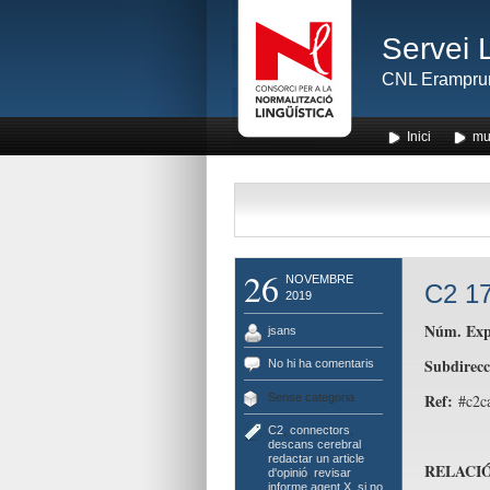
Servei 
CNL Erampru
Inici
mu
26
NOVEMBRE
C2 17
2019
Núm. Exp
jsans
Subdirecc
No hi ha comentaris
Ref:
Sense categoria
#c2ca
C2
,
connectors
,
descans cerebral
,
redactar un article
RELACIÓ
d'opinió
,
revisar
informe agent X
,
si no