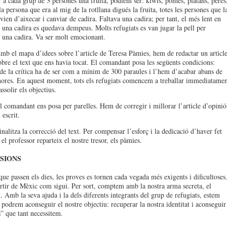
r a cada grup de 3 persones una fruita, podíem ser: kiwis, pomes, plàtans, peres
a persona que era al mig de la rotllana digués la fruita, totes les persones que l
vien d’aixecar i canviar de cadira. Faltava una cadira; per tant, el més lent en
 una cadira es quedava dempeus. Molts refugiats es van jugar la pell per
 una cadira. Va ser molt emocionant.
mb el mapa d’idees sobre l’article de Teresa Pàmies, hem de redactar un articl
obre el text que ens havia tocat. El comandant posa les següents condicions:
 de la crítica ha de ser com a mínim de 300 paraules i l’hem d’acabar abans de
hores. En aquest moment, tots els refugiats comencem a treballar immediatamen
ssolir els objectius.
l comandant ens posa per parelles. Hem de corregir i millorar l’article d’opinió
escrit.
nalitza la correcció del text. Per compensar l’esforç i la dedicació d’haver fet
 el professor reparteix el nostre tresor, els pàmies.
SIONS
ue passen els dies, les proves es tornen cada vegada més exigents i dificultoses
tir de Mèxic com sigui. Per sort, comptem amb la nostra arma secreta, el
 Amb la seva ajuda i la dels diferents integrants del grup de refugiats, estem
 podrem aconseguir el nostre objectiu: recuperar la nostra identitat i aconseguir
s” que tant necessitem.