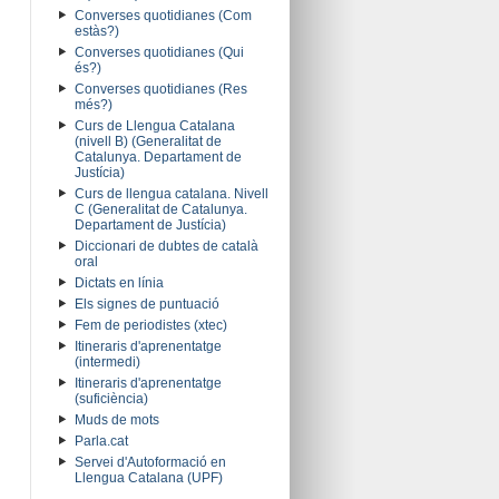
Converses quotidianes (Com
estàs?)
Converses quotidianes (Qui
és?)
Converses quotidianes (Res
més?)
Curs de Llengua Catalana
(nivell B) (Generalitat de
Catalunya. Departament de
Justícia)
Curs de llengua catalana. Nivell
C (Generalitat de Catalunya.
Departament de Justícia)
Diccionari de dubtes de català
oral
Dictats en línia
Els signes de puntuació
Fem de periodistes (xtec)
Itineraris d'aprenentatge
(intermedi)
Itineraris d'aprenentatge
(suficiència)
Muds de mots
Parla.cat
Servei d'Autoformació en
Llengua Catalana (UPF)