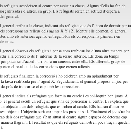
s refugiats accedeixen al centre per assistir a classe. Alguns d’ells ho fan de
organitzada i d’altres, en grup. Els refugiats resten en actitud d’espera a
del general.
 general arriba a la classe, indicant als refugiats que és l’ hora de dormir per ta
 els corresponents relleus dels agents X,Y i Z. Mentre ells dormen, el general
tes amb els anteriors agents, entregant-los els corresponents pàmies, i en
 de nous.
l general observa els refugiats i pensa com reubicar-los d’una altra manera per
edir a la correcció de l’ informe de la sessió anterior. Els dona un temps
per posar-se d’acord i arribar a un consens entre ells. Els diferents grups de
porten el resultat de les correccions que creuen adients.
ls refugiats finalitzen la correcció i ho celebren amb un aplaudiment per
 la tasca realitzada per l’ agent X. Seguidament, el general proposa un joc per
 després de trencar-se el cap amb les correccions.
l general indica als refugiats que formin un cercle i es col·loquin ben junts. A
, el general escull un refugiat que s’ha de posicionar al centre. Li explica que
 un objecte a un dels refugiats que es troben al cercle. Ells hauran d’anar-se
uest objecte. L’objectiu serà enxampar-los passant-se’l. Finalment el joc s’acaba
ap dels dos refugiats que s’han situat al centre siguin capaços de detectar cap
 manera flagrant. El resultat és que els refugiats demostren poca traça i queden
t.