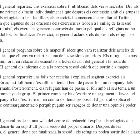
 general reparteix uns exercicis sobre l’ utilització dels verbs ser/estar. Diu als
que primer els facin individualment i que després els contrastin amb els grups ja
s refugiats troben familiars els exercicis i comencen a consultar el Twitter.
que algunes de les oracions dels exercicis es troben a l’enllaç de la sessió
t i així, els exercicis generen controvèrsia, motiu pel qual els refugiats no ho
del tot. En finalitzar l’exercici, el general aclareix els dubtes i els refugiats en
a.
l general pregunta sobre els mapes d’ idees que vam realitzar dels articles de
es, que ell ens va repartir a una de les sessions anteriors. Els refugiats expose
um oral en relació als esmentats articles davant del general i la resta de
 El general els informa que a la propera sessió caldrà que portin els mapes.
 general reparteix uns folis per reciclar i explica el següent exercici als
 En aquest foli hem d’escollir un tema i hem de passar-lo a un company dels
ormats. Posteriorment, els refugiats han de passar el foli amb el seu tema a un
companys de grup. El primer company ha d’escriure un argument a favor i el
any n’ha d’escriure un en contra del tema proposat. El general explica el
e contraargumentació perquè puguin ser capaços de donar una opinió i poder
l general projecta una web del centre de redacció i explica als refugiats que
donar-hi un cop d’ull per la sessió del proper dimarts. Després de les
, el general dona per finalitzada la sessió i els refugiats poden sortir de la class