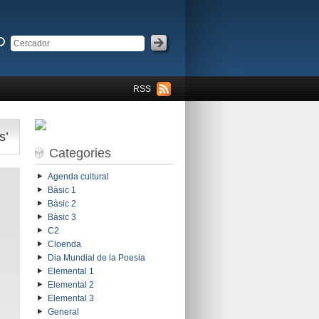
RSS
s’
Categories
Agenda cultural
Bàsic 1
Bàsic 2
Bàsic 3
C2
Cloenda
Dia Mundial de la Poesia
Elemental 1
Elemental 2
Elemental 3
General