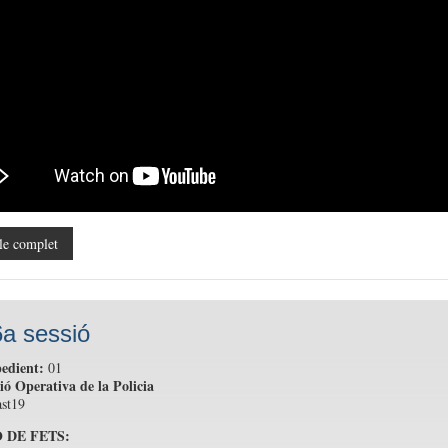
le complet
a sessió
edient:
01
ió Operativa de la Policia
st19
 DE FETS: