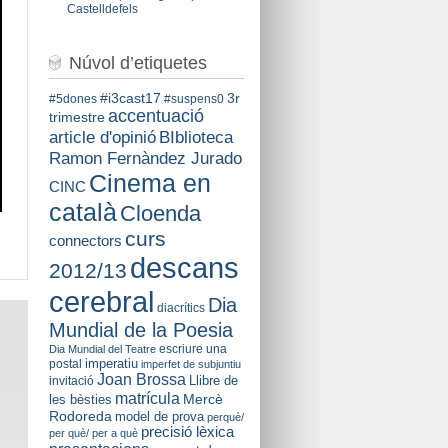
Castelldefels
Núvol d’etiquetes
#i3cast17
3r
#5dones
#suspens0
accentuació
trimestre
BIblioteca
article d'opinió
Ramon Fernàndez Jurado
Cinema en
CINC
català
Cloenda
curs
connectors
descans
2012/13
cerebral
Dia
diacrítics
Mundial de la Poesia
escriure una
Dia Mundial del Teatre
imperatiu
postal
imperfet de subjuntiu
Joan Brossa
Llibre de
invitació
matrícula
Mercè
les bèsties
Rodoreda
model de prova
perquè/
precisió lèxica
per què/ per a què