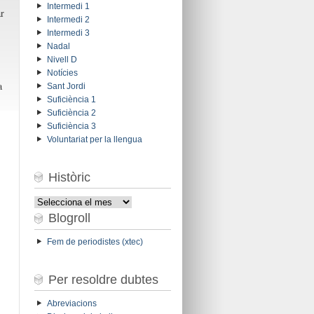
Intermedi 1
r
Intermedi 2
Intermedi 3
Nadal
Nivell D
Notícies
a
Sant Jordi
Suficiència 1
Suficiència 2
Suficiència 3
Voluntariat per la llengua
Històric
Històric
Blogroll
Fem de periodistes (xtec)
Per resoldre dubtes
Abreviacions