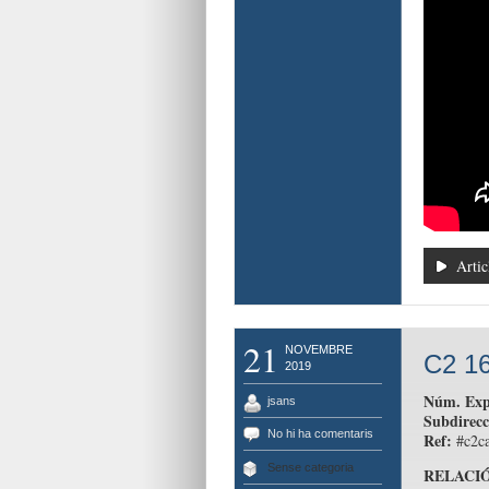
Artic
21
NOVEMBRE
C2 16
2019
Núm. Exp
jsans
Subdirecc
No hi ha comentaris
Ref:
#c2ca
Sense categoria
RELACIÓ