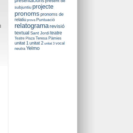
presentacions
present de
projecte
subjuntiu
pronoms
pronoms de
relatiu
Puntuació
prova
relatograma
revisió
l
textual
teatre
Sant Jordi
Teresa Pàmies
Teatre Plaza
unitat 2
unitat 1
vocal
unitat 3
Yelmo
neutra