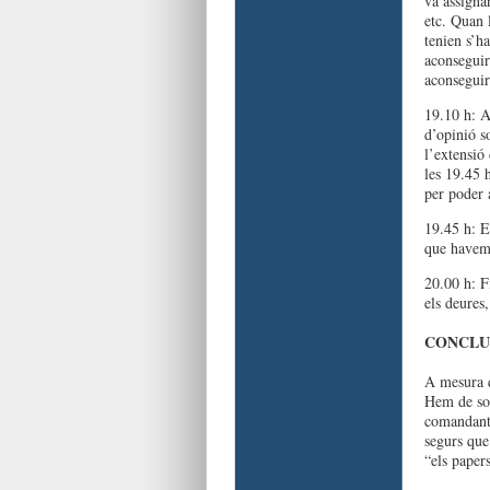
va assigna
etc. Quan l
tenien s’ha
aconseguir
aconseguir
19.10 h: A
d’opinió s
l’extensió
les 19.45 
per poder a
19.45 h: E
que havem 
20.00 h: Fi
els deures,
CONCLU
A mesura q
Hem de sor
comandant.
segurs que
“els paper