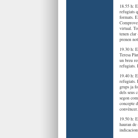
18.55 h: El
refugiats 
formats. El
Comproven 
virtual. To
tenen clar 
prenen not
19.30 h: E
Teresa Pàmi
un breu res
refugiats.
19.40 h: El
refugiats.
grups ja f
dels seus 
segon comp
concepte d
convèncer.
19.50 h: E
hauran de 
indicacions