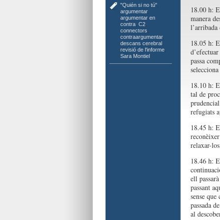
"Quién si no tú"
,
18.00 h: El
argumentar
,
manera des
argumentar en
contra
,
C2
,
l’arribada 
connectors
,
contraargumentar
,
18.05 h: El
descans cerebral
,
revisió de l'informe
,
d’efectuar
Sara Montiel
passa comp
selecciona
18.10 h: E
tal de proc
prudencial 
refugiats a
18.45 h: E
reconèixer
relaxar-los
18.46 h: E
continuació
ell passarà
passant aq
sense que c
passada de
al descober