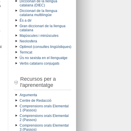
,
Diccionari de la llengua
a
catalana (DIEC)
Diccionari de la llengua
catalana multilingüe
És a dir
Gran diccionari de la llengua
e
catalana
Majúscules i minúscules
Neolosfera
t
Optimot (consultes lingüístiques)
Termcat
Ús no sexista en el llenguatge
Verbs catalans conjugats
Recursos per a
l'aprenentatge
Argumenta
Centre de Redacció
.
Comprensions orals Elemental
1 (Passos)
Comprensions orals Elemental
2 (Passos)
Comprensions orals Elemental
3 (Passos)