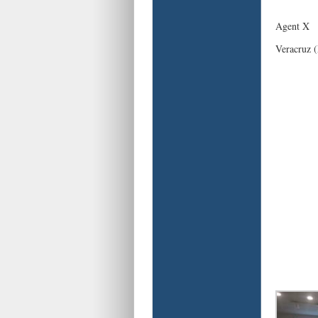
Agent X
Veracruz 