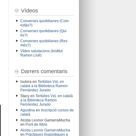
Vídeos
Converses quotidianes (Com
estàs?)
Converses quotidianes (Qui
és?)
Converses quotidianes (Res
més?)
Vídeo salutacions (Institut
Ramon Llull)
Darrers comentaris
lsubira
en
Tertúlies VxL en
català a la Biblioteca Ramon
Fernàndez Jurado
Stacy
en
Tertúlies VxL en català
a la Biblioteca Ramon
Fernàndez Jurado
Agustina
en
Inscripció cursos de
català
Alcida Leonor GamarraMucha
en
Punt de llibre
Alcida Leonor GamarraMucha
en
Pràctiques lingüístiques a