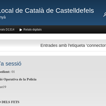
Local de Català de Castelldefels
nyà
rals D1314
Relats digitals
Entrades amb l'etiqueta ‘connector
a sessió
edient:
01
ió Operativa de la Policia
st19
 DELS FETS