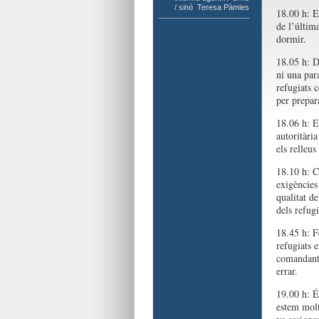
/ sinó
,
Teresa Pàmies
18.00 h: E
de l’última
dormir.
18.05 h: D
ni una par
refugiats 
per prepar
18.06 h: E
autoritàri
els relleu
18.10 h: C
exigències
qualitat d
dels refugi
18.45 h: F
refugiats e
comandant.
errar.
19.00 h: É
estem molt