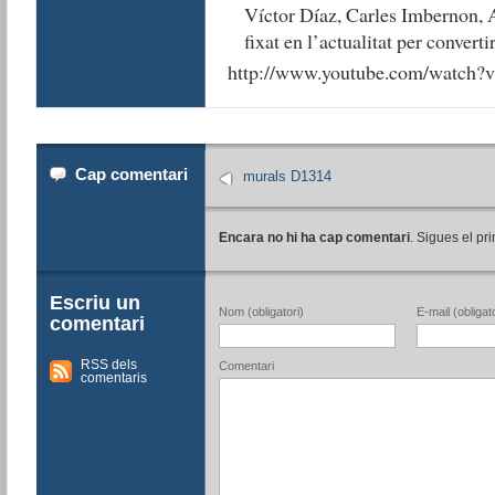
Víctor Díaz, Carles Imbernon, 
fixat en l’actualitat per converti
http://www.youtube.com/watch
Cap comentari
murals D1314
Encara no hi ha cap comentari
. Sigues el pri
Escriu un
Nom (obligatori)
E-mail (obligato
comentari
RSS dels
Comentari
comentaris