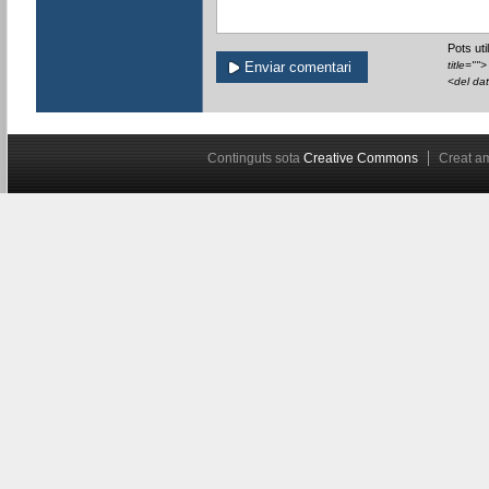
Pots ut
title=""
<del da
Continguts sota
Creative Commons
Creat 