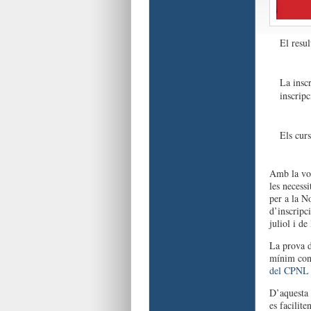
El resul
La inscr
inscripc
Els curs
Amb la volu
les necessi
per a la N
d’inscripc
juliol i de
La prova d
mínim cone
del CPNL
D’aquesta m
es facilite