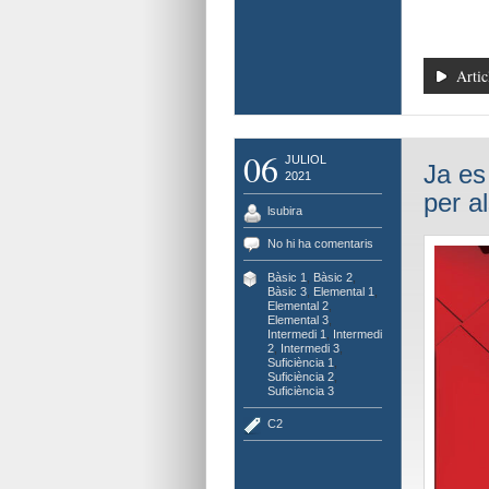
Artic
06
JULIOL
Ja es
2021
per a
lsubira
No hi ha comentaris
Bàsic 1
,
Bàsic 2
,
Bàsic 3
,
Elemental 1
,
Elemental 2
,
Elemental 3
,
Intermedi 1
,
Intermedi
2
,
Intermedi 3
,
Suficiència 1
,
Suficiència 2
,
Suficiència 3
C2