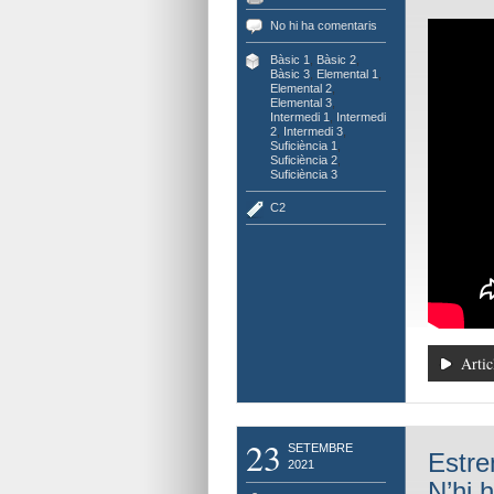
No hi ha comentaris
Bàsic 1
,
Bàsic 2
,
Bàsic 3
,
Elemental 1
,
Elemental 2
,
Elemental 3
,
Intermedi 1
,
Intermedi
2
,
Intermedi 3
,
Suficiència 1
,
Suficiència 2
,
Suficiència 3
C2
Artic
23
SETEMBRE
Estre
2021
N’hi h