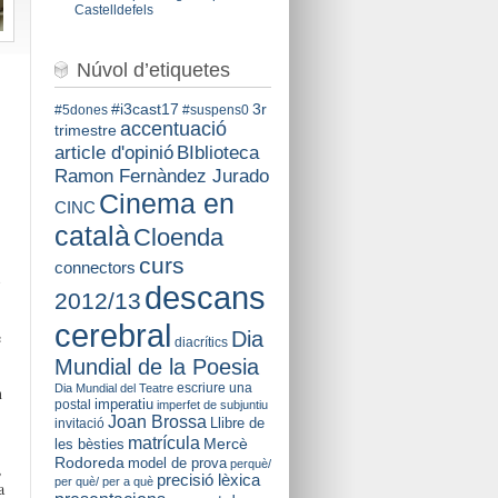
Castelldefels
Núvol d’etiquetes
#i3cast17
3r
#5dones
#suspens0
accentuació
trimestre
BIblioteca
article d'opinió
Ramon Fernàndez Jurado
Cinema en
CINC
català
Cloenda
curs
connectors
descans
2012/13
cerebral
Dia
e
diacrítics
Mundial de la Poesia
escriure una
Dia Mundial del Teatre
n
imperatiu
postal
imperfet de subjuntiu
Joan Brossa
Llibre de
invitació
matrícula
Mercè
les bèsties
Rodoreda
model de prova
perquè/
,
precisió lèxica
per què/ per a què
a