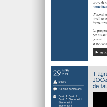
prova de co
normalitza
D’acord a
nivell ten
formalitza
La propera
per als al
general. L
es pot con
Artic
29
MARç
T’agr
2021
JOCen
lsubira
de ta
No hi ha comentaris
Bàsic 1
,
Bàsic 2
,
Bàsic 3
,
Elemental 1
,
Elemental 2
,
Elemental 3
,