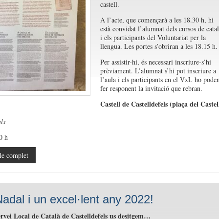
castell.
A l’acte, que començarà a les 18.30 h, hi
està convidat l’alumnat dels cursos de catal
i els participants del Voluntariat per la
llengua. Les portes s’obriran a les 18.15 h.
Per assistir-hi, és necessari inscriure-s’hi
prèviament. L’alumnat s’hi pot inscriure a
l’aula i els participants en el VxL ho pode
fer responent la invitació que rebran.
Castell de Castelldefels (plaça del Castel
ls
0 h
le complet
adal i un excel·lent any 2022!
ervei Local de Català de Castelldefels us desitgem…