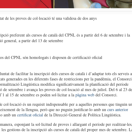
tat de les proves de col·locació té una validesa de dos anys
ipció preferent als cursos de català del CPNL és a partir del 6 de setembre i la
ió general, a partir del 13 de setembre
os del CPNL són homologats i disposen de certificació oficial
ntat de facilitar la inscripció dels cursos de català i d’adaptar tots els serveis a
tats generades en les diferents fases de restriccions per la pandèmia, el Consorci
ormalització Lingüística modifica significativament la planificació del període
ió de setembre i avança les proves de col·locació al mes de juliol. Del 6 al 23 d
 l’1 al 15 de setembre es poden sol·licitar a la
pàgina web
del Consorci.
e col·locació és un requisit indispensable per a aquelles persones que tinguin u
ixement de la llengua, però que no puguin justificar-lo amb un
curs anterior
o amb un
certificat oficial
de la Direcció General de Política Lingüística.
anera, esponjant la sol·licitud de proves i allargant el període per realitzar-les
n les gestions de la inscripció als cursos de català del proper mes de setembre. L