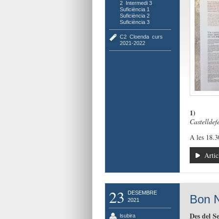
2
,
Intermedi 3
,
Suficiència 1
,
Suficiència 2
,
Suficiència 3
C2
,
Cloenda
,
curs
2021-2022
1)
Castelldefe
A les 18.3
Artic
23
DESEMBRE
Bon N
2021
Des del S
lsubira