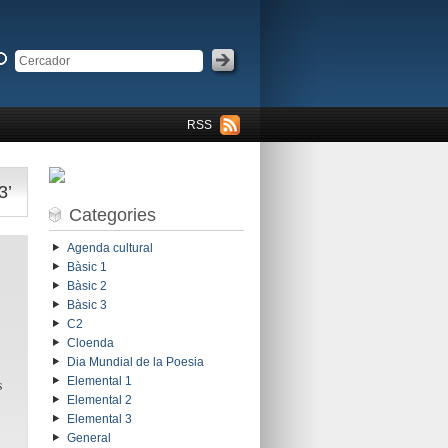
RSS
3’
Categories
Agenda cultural
Bàsic 1
Bàsic 2
Bàsic 3
C2
Cloenda
Dia Mundial de la Poesia
Elemental 1
s
Elemental 2
Elemental 3
General