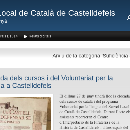
Local de Català de Castelldefels
nyà
rals D1314
Relats digitals
Arxiu de la categoria ‘Suficiència 
da dels cursos i del Voluntariat per la
ua a Castelldefels
El dilluns 27 de juny tindrà lloc la cloenda
dels cursos de català i del programa
Voluntariat per la llengua del Servei Local
de Català de Castelldefels. Durant l’acte el
assistents recorreran el Centre
d’Interpretació de la Pirateria i de la
Història de Castelldefels i altres espais del