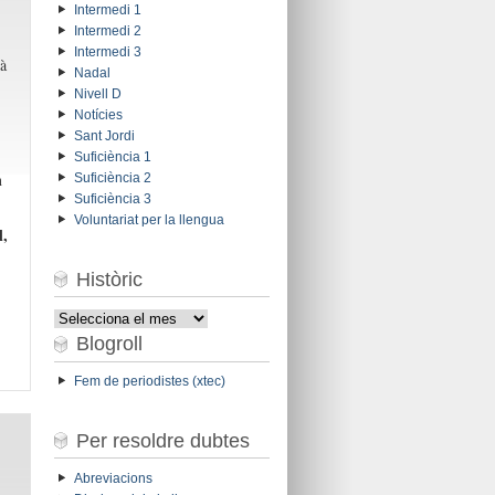
Intermedi 1
Intermedi 2
Intermedi 3
à
Nadal
Nivell D
Notícies
Sant Jordi
Suficiència 1
n
Suficiència 2
Suficiència 3
Voluntariat per la llengua
l,
Històric
Històric
Blogroll
Fem de periodistes (xtec)
Per resoldre dubtes
Abreviacions