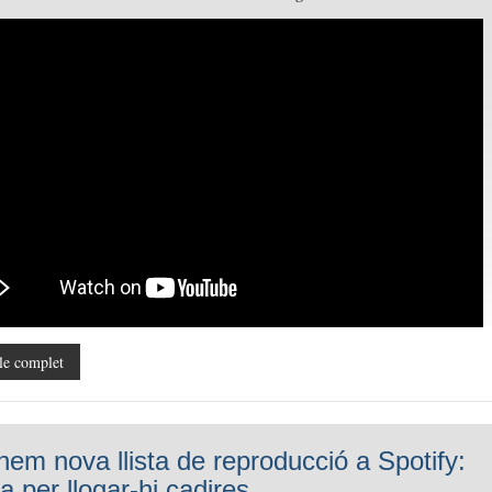
le complet
nem nova llista de reproducció a Spotify:
a per llogar-hi cadires