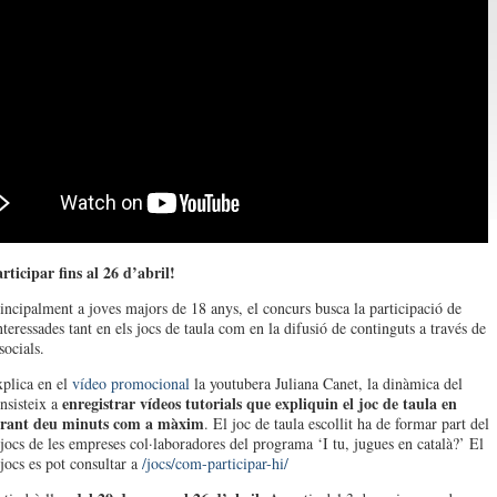
rticipar fins al 26 d’abril!
incipalment a joves majors de 18 anys, el concurs busca la participació de
teressades tant en els jocs de taula com en la difusió de continguts a través de
socials.
plica en el
vídeo promocional
la youtubera Juliana Canet, la dinàmica del
enregistrar vídeos tutorials que expliquin el joc de taula en
nsisteix a
urant deu minuts com a màxim
. El joc de taula escollit ha de formar part del
 jocs de les empreses col·laboradores del programa ‘I tu, jugues en català?’ El
 jocs es pot consultar a
/jocs/com-participar-hi/