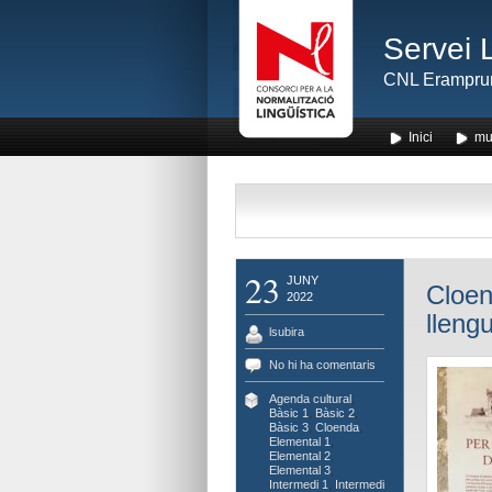
Servei 
CNL Erampru
Inici
mu
23
JUNY
Cloen
2022
lleng
lsubira
No hi ha comentaris
Agenda cultural
,
Bàsic 1
,
Bàsic 2
,
Bàsic 3
,
Cloenda
,
Elemental 1
,
Elemental 2
,
Elemental 3
,
Intermedi 1
,
Intermedi