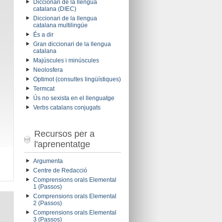
Diccionari de la llengua
catalana (DIEC)
Diccionari de la llengua
catalana multilingüe
És a dir
Gran diccionari de la llengua
catalana
Majúscules i minúscules
Neolosfera
Optimot (consultes lingüístiques)
Termcat
Ús no sexista en el llenguatge
Verbs catalans conjugats
Recursos per a
l'aprenentatge
Argumenta
Centre de Redacció
Comprensions orals Elemental
1 (Passos)
Comprensions orals Elemental
2 (Passos)
Comprensions orals Elemental
3 (Passos)