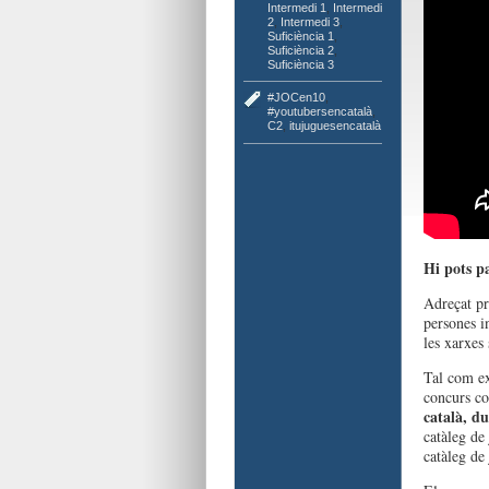
Intermedi 1
,
Intermedi
2
,
Intermedi 3
,
Suficiència 1
,
Suficiència 2
,
Suficiència 3
#JOCen10
,
#youtubersencatalà
,
C2
,
itujuguesencatalà
Hi pots pa
Adreçat pr
persones in
les xarxes 
Tal com ex
concurs co
català, d
catàleg de
catàleg de