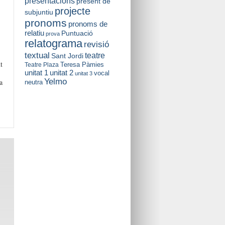
presentacions
present de
projecte
subjuntiu
pronoms
pronoms de
relatiu
Puntuació
prova
relatograma
revisió
textual
teatre
Sant Jordi
t
Teresa Pàmies
Teatre Plaza
unitat 2
unitat 1
vocal
unitat 3
Yelmo
a
neutra