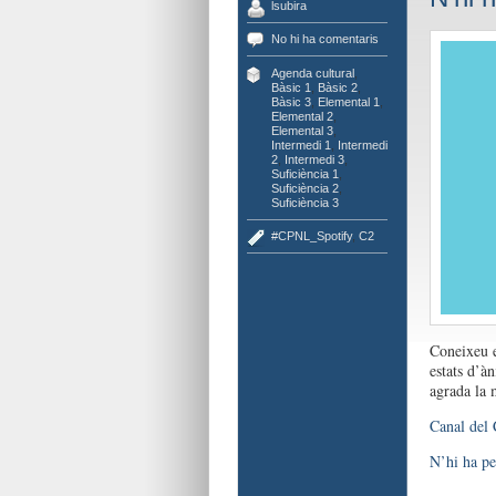
lsubira
No hi ha comentaris
Agenda cultural
,
Bàsic 1
,
Bàsic 2
,
Bàsic 3
,
Elemental 1
,
Elemental 2
,
Elemental 3
,
Intermedi 1
,
Intermedi
2
,
Intermedi 3
,
Suficiència 1
,
Suficiència 2
,
Suficiència 3
#CPNL_Spotify
,
C2
Coneixeu 
estats d’à
agrada la 
Canal del
N’hi ha pe