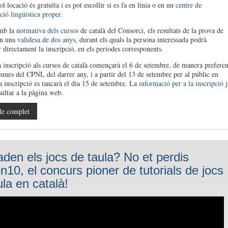
l·locació és gratuïta i es pot escollir si es fa en línia o en un
centre de
ció lingüística proper
.
mb la
normativa dels cursos
de català del Consorci, els resultats de la prova de
en una
validesa de dos anys
, durant els quals la persona interessada podrà
r directament la inscripció, en els períodes corresponents.
 inscripció als cursos de català començarà el 6 de setembre, de manera preferen
umnes del CPNL del darrer any, i a partir del 13 de setembre per al públic en
a inscripció es tancarà el dia 15 de setembre. La
informació per a la inscripció
j
sultar a la pàgina web.
le complet
aden els jocs de taula? No et perdis
10, el concurs pioner de tutorials de jocs
ula en català!