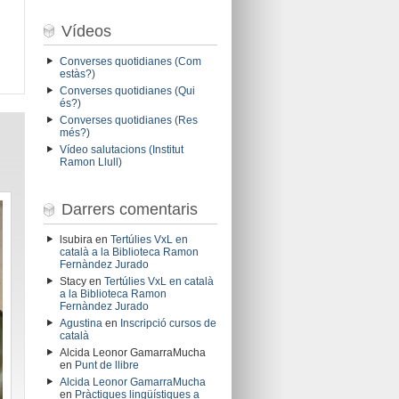
Vídeos
Converses quotidianes (Com
estàs?)
Converses quotidianes (Qui
és?)
Converses quotidianes (Res
més?)
Vídeo salutacions (Institut
Ramon Llull)
Darrers comentaris
lsubira
en
Tertúlies VxL en
català a la Biblioteca Ramon
Fernàndez Jurado
Stacy
en
Tertúlies VxL en català
a la Biblioteca Ramon
Fernàndez Jurado
Agustina
en
Inscripció cursos de
català
Alcida Leonor GamarraMucha
en
Punt de llibre
Alcida Leonor GamarraMucha
en
Pràctiques lingüístiques a