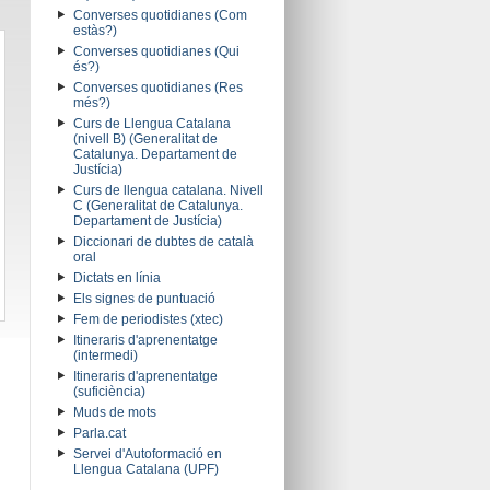
Converses quotidianes (Com
estàs?)
Converses quotidianes (Qui
és?)
Converses quotidianes (Res
més?)
Curs de Llengua Catalana
(nivell B) (Generalitat de
Catalunya. Departament de
Justícia)
Curs de llengua catalana. Nivell
C (Generalitat de Catalunya.
Departament de Justícia)
Diccionari de dubtes de català
oral
Dictats en línia
Els signes de puntuació
Fem de periodistes (xtec)
Itineraris d'aprenentatge
(intermedi)
Itineraris d'aprenentatge
(suficiència)
Muds de mots
Parla.cat
Servei d'Autoformació en
Llengua Catalana (UPF)