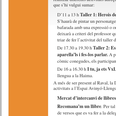
que s’hi vulgui sumar:
Taller 1: Herois de
D’11 a 13 h
S’haurà de pintar un personatg
bafarada amb una expressió o on
deixarà a criteri del professor 
triar de fer l’activitat del taller 
Taller 2: E
De 17.30 a 19.30 h
aparella’ls i fes-los parlar.
A pa
còmic conegudes, els participant
I tu, ja ets Vx
De 16 a 16.30 h
llengua a la Haima.
A més de ser present al Raval, la 
activitats a l’Espai Avinyó-Llengu
Mercat d’intercanvi de llibres
Recomana’m un llibre
. Per ta
de versos que es va fer a la de