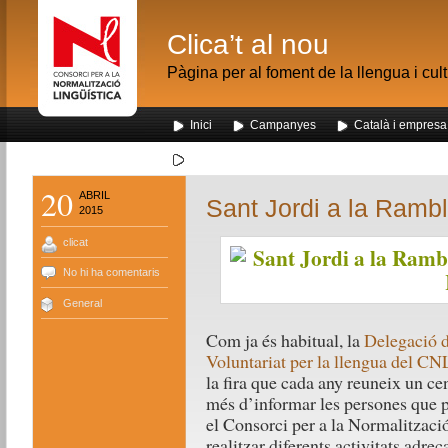
Clica’t al nou
Pàgina per al foment de la llengua i cul
Inici
Campanyes
Català i empresa
Segona visita dels alumnes de Nou Barris al me
20
ABRIL
Sant Jordi a la Rambl
2015
clicat
No hi ha comentaris
General
Com ja és habitual, la
Delegació d
Voluntariat per la llengua del CN
la fira que cada any reuneix un cen
més d’informar les persones que p
el Consorci per a la Normalització
realitzar diferents activitats adre