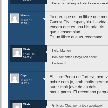
Per això, cal seguir lluitant i ser optimis
Mamen
Jo crec que es un llibre que mos
16 abr. 13
Guerra Civil espanyola. La vida e
22:54
#
encara que es una historia trist, 
que s’ensemblan.
Es un llibre que us recomano.
Mireia
Hola, Mamen,
17 abr. 13
Bon comentari i força ben escrit!
18:07
#
Endavant!
Olga
El llibre Pedra de Tartera, hem 
18 abr. 13
pobre com jo, amb molts german
11:17
#
surtir molt jove de ca dels
meus pares. El recomano perqu
Mireia
Gràcies, Olga, per la teva aportació!