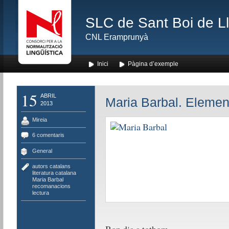
SLC de Sant Boi de L
CNL Eramprunyà
Inici
Pàgina d’exemple
15
ABRIL
Maria Barbal. Elemen
2013
Mireia
6 comentaris
General
autors catalans
,
literatura catalana
,
Maria Barbal
,
recomanacions
lectura