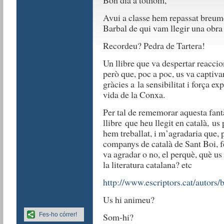
Bon dia a tothom,
Avui a classe hem repassat breume
Barbal de qui vam llegir una obra 
Recordeu? Pedra de Tartera!
Un llibre que va despertar reaccio
però que, poc a poc, us va captivar,
gràcies a la sensibilitat i força ex
vida de la Conxa.
Per tal de rememorar aquesta fant
llibre que heu llegit en català, us 
hem treballat, i m’agradaria que, p
companys de català de Sant Boi, fé
va agradar o no, el perquè, què us
la literatura catalana? etc
http://www.escriptors.cat/autors
Us hi animeu?
Fes-ho córrer!
Som-hi?