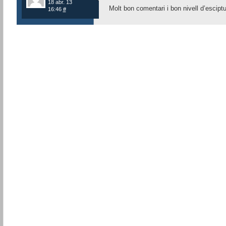
18 abr. 13
Molt bon comentari i bon nivell d’esciptu
16:46
#