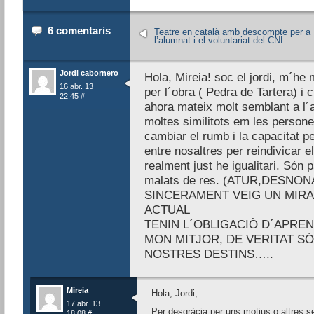
6 comentaris
Teatre en català amb descompte per a
l’alumnat i el voluntariat del CNL
Jordi cabornero
Hola, Mireia! soc el jordi, m´he 
16 abr. 13
per l´obra ( Pedra de Tartera) i
22:45
#
ahora mateix molt semblant a l´a
moltes similitots em les persones
cambiar el rumb i la capacitat p
entre nosaltres per reindivicar e
realment just he igualitari. Són
malats de res. (ATUR,DES
SINCERAMENT VEIG UN MIRA
ACTUAL
TENIN L´OBLIGACIÒ D´APREN
MON MITJOR, DE VERITAT S
NOSTRES DESTINS…..
Mireia
Hola, Jordi,
17 abr. 13
Per desgràcia per uns motius o altres se
18:08
#