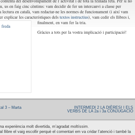
contenta del desenvolupament de l’activitat i de tota la feinada feta. Per si no
u, us en faig cinc cèntims: vam decidir de fer un intercanvi a classe per
a lectura en català, vam redactar-ne les normes de funcionament (i així vam
er explicar les característiques dels
textos instructius
), vam cedir els llibres i,
finalment, en vam fer la tria.
Gràcies a tots per la vostra implicació i participació!
al 3 – Marta
INTERMEDI 2 LA DIÈRESI I ELS
VERBS DE LA 2a i 3a CONJUGACIÓ
na experiència molt divertida, m’agradat moltíssim.
l llibre el vaig escollir perquè el comentari em va cridar l’atenció i també la