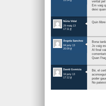
15:34
#
veritat pel 
Em vaig qu
deixi quan 
Núria Vidal
Quin llibr
29 maig 13
17:11
#
Àngela Sanchez
Bona tarda
04 juny 13
Jo vaig esc
20:09
#
Al final va
comentaris
Quan l’hagi
David Gomicia
Bé, el cer
16 juny 13
aconseguir
17:12
#
poder gaudi
No pateixi