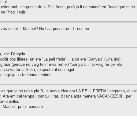
titul.
edar amb les ganes de la Pell freda, però ja li demanaré en David que m’ho
se l’hagi llegit.
e vas escollir, Maribel? No has pensat de dir-nos-ho.
, sóc l’Àngela
ollir dos llibres, un era “La pell freda” i l’altra era “Sanyan” (Una tria).
ig triar (perquè no vaig tenir mes remei) “Sanyan”, i ho vaig fer per els
 que va fer la Sofia, respecte al contingut.
 llegit ja us faré cinc cèntims.
t es que jo no tenia pla B, la meva idea era LA PELL FREDA i sorpresa, el vai
. Ara em cal temps i tranquil·litat, dit una altra manera VACANCES!!!!, per
r-lo millor.
s Maribel, ja te’l passaré.