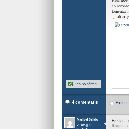
Estic molt 
ho recorde
fomentar l
aprofitar p
Fes-ho córrer!
4 comentaris
Element
Maribel Salido
Ha sigut u
29 maig 13
Respecte a