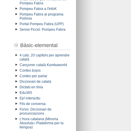
Pompeu Fabra
Pompeu Fabra a l'InfoK
Pompeu Fabra al programa
Polònia
Portal Pompeu Fabra (UPF)
Sense Ficció: Pompeu Fabra
Bàsic-elemental
4 cats. 20 capítols per aprendre
català
Cançoner català Kumbaworld
Contes bojos
Contes per parlar
Diccionari de català
Dictats en línia
Edu365
Ep! interactiu
Fils de conversa
Forvo. Diccionari de
pronunciacions
L'hora catalana (Minoria
Absoluta i Plataforma per la
llengua)