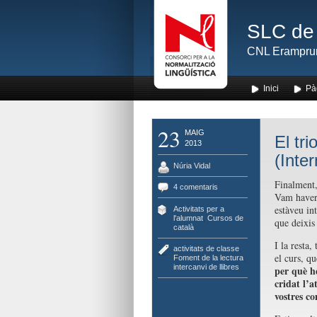
SLC de 
CNL Erampru
Inici
Pà
23
MAIG
El tri
2013
(Inte
Núria Vidal
Finalment, 
4 comentaris
Vam haver
estàveu in
Activitats per a
l'alumnat
,
Cursos de
que deixis
català
I la resta,
activitats de classe
,
el curs, q
Foment de la lectura
,
intercanvi de llibres
per què he
cridat l’a
vostres co