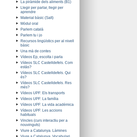
La piràmide dels aliments (B1)
Llegir per parlar, llegir per
aprendre
Material bàsic (Salt)
Mòdul oral
Parlem català
Parlem tu i jo
Recursos lingüístics per al nivell
bàsic
Una mà de contes
Vídeos Ep, escolta i parla
Vídeos SLC Castelldefels. Com
estàs?
Vídeos SLC Castelldefels. Qui
és?
Vídeos SLC Castelldefels. Res
més?
Vídeos UPF: Els transports
Vídeos UPF: La família
Vídeos UPF: La vida acadèmica
Vídeos UPF: Les accions
habituals
Vincles (curs interactiu per a
nouvinguts)
Viure a Catalunya. Làmines
Viure a Catalunya. Vocabulari