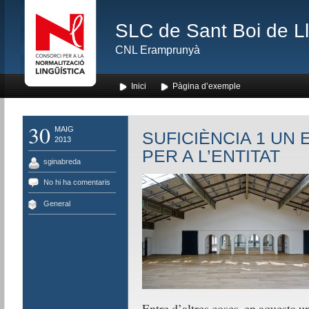
SLC de Sant Boi de L
CNL Eramprunyà
Inici
Pàgina d’exemple
30
MAIG
SUFICIÈNCIA 1 UN
2013
PER A L’ENTITAT
sginabreda
No hi ha comentaris
General
Entre d’altres coses, en aquesta u