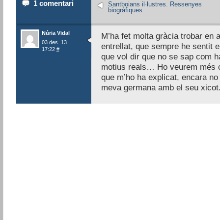
1 comentari
Santboians il·lustres. Ressenyes
biogràfiques
Núria Vidal
M’ha fet molta gràcia trobar en 
03 des. 13
entrellat, que sempre he sentit en
17:22
#
que vol dir que no se sap com h
motius reals… Ho veurem més c
que m’ho ha explicat, encara no he
meva germana amb el seu xicot.