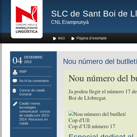
SLC de Sant Boi de L
CNL Eramprunyà
Inici
Pàgina d’exemple
04
DESEMBRE
Nou número del butlletí
2013
RMP
Nou número del bu
No hi ha comentaris
Ja podeu llegir el número 17 del
Cursos de català
,
General
Boi de Llobregat.
Català i noves
tecnologies
,
comunicació
,
cursos
de català;curs 2013-
2014
,
Recursos en
català
Cop d’Ull número 17