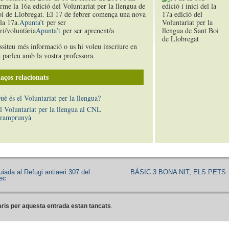
erme la 16a edició del Voluntariat per la llengua de
i de Llobregat. El 17 de febrer comença una nova
 la 17a.
Apunta’t
per ser
ri/voluntària
Apunta’t
per ser aprenent/a
ssiteu més informació o us hi voleu inscriure en
 parleu amb la vostra professora.
aços relacionats
uè és el Voluntariat per la llengua?
l Voluntariat per la llengua al CNL
ramprunyà
uiada al Refugi antiaeri 307 del
BÀSIC 3 BONA NIT, ELS PETS
ec
ris per aquesta entrada estan tancats
.