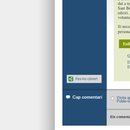
dut a t
Sant Bo
edició,
volunta
Si nece
persona
Enll
Q
E
E
Fes-ho córrer!
Cap comentari
Visita g
Poble-s
Els comenta