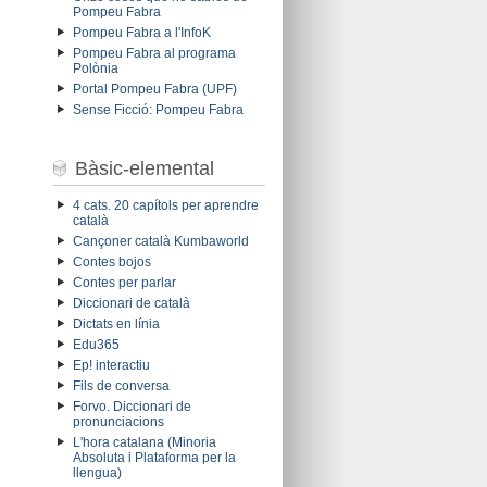
Pompeu Fabra
Pompeu Fabra a l'InfoK
Pompeu Fabra al programa
Polònia
Portal Pompeu Fabra (UPF)
Sense Ficció: Pompeu Fabra
Bàsic-elemental
4 cats. 20 capítols per aprendre
català
Cançoner català Kumbaworld
Contes bojos
Contes per parlar
Diccionari de català
Dictats en línia
Edu365
Ep! interactiu
Fils de conversa
Forvo. Diccionari de
pronunciacions
L'hora catalana (Minoria
Absoluta i Plataforma per la
llengua)