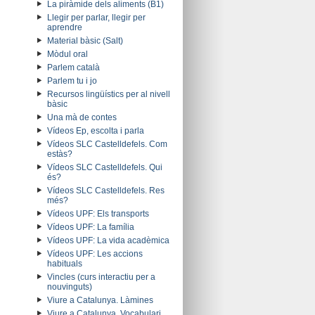
La piràmide dels aliments (B1)
Llegir per parlar, llegir per
aprendre
Material bàsic (Salt)
Mòdul oral
Parlem català
Parlem tu i jo
Recursos lingüístics per al nivell
bàsic
Una mà de contes
Vídeos Ep, escolta i parla
Vídeos SLC Castelldefels. Com
estàs?
Vídeos SLC Castelldefels. Qui
és?
Vídeos SLC Castelldefels. Res
més?
Vídeos UPF: Els transports
Vídeos UPF: La família
Vídeos UPF: La vida acadèmica
Vídeos UPF: Les accions
habituals
Vincles (curs interactiu per a
nouvinguts)
Viure a Catalunya. Làmines
Viure a Catalunya. Vocabulari