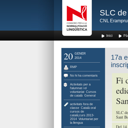
SLC de 
CNL Erampru
Inici
Pà
20
GENER
17a ed
2014
inscr
RMP
No hi ha comentaris
Fi 
Activitats per a
edi
l'alumnat i el
voluntariat
,
Cursos
de català
,
General
San
activitats fora de
classe
,
Català oral
,
cursos de
SLC de
català;curs 2013-
Sant Bo
2014
,
Voluntariat per
la llengua
Del 14 