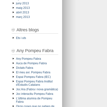
juny 2013
maig 2013
abril 2013
març 2013
Altres blogs
Ets i uts
Any Pompeu Fabra
Any Pompeu Fabra
Auca de Pompeu Fabra
Dictats Fabra
El meu avi. Pompeu Fabra
Espai Pompeu Fabra (IEC)
Espai Pompeu Fabra Institut
d'Estudis Catalans
Joc Ara (Fabra i nova gramàtica)
Joc interactiu Pompeu Fabra
L'última alumna de Pompeu
Fabra
Onze coses que no sabies de