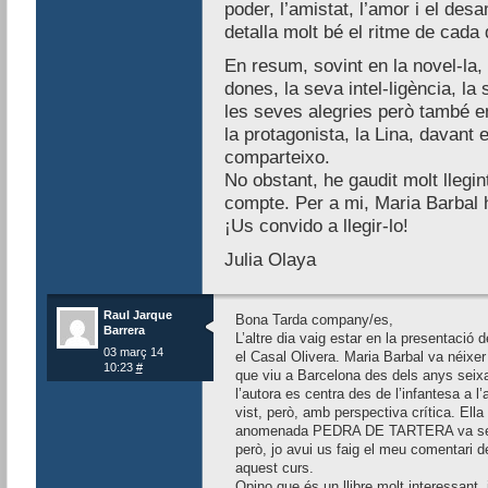
poder, l’amistat, l’amor i el desa
detalla molt bé el ritme de cada 
En resum, sovint en la novel-la,
dones, la seva intel-ligència, la
les seves alegries però també en
la protagonista, la Lina, davant
comparteixo.
No obstant, he gaudit molt llegint
compte. Per a mi, Maria Barbal h
¡Us convido a llegir-lo!
Julia Olaya
Raul Jarque
Bona Tarda company/es,
Barrera
L’altre dia vaig estar en la presentació 
03 març 14
el Casal Olivera. Maria Barbal va néixe
10:23
#
que viu a Barcelona des dels anys seixan
l’autora es centra des de l’infantesa a l’
vist, però, amb perspectiva crítica. Ella
anomenada PEDRA DE TARTERA va ser una
però, jo avui us faig el meu comentari del 
aquest curs.
Opino que és un llibre molt interessant, j