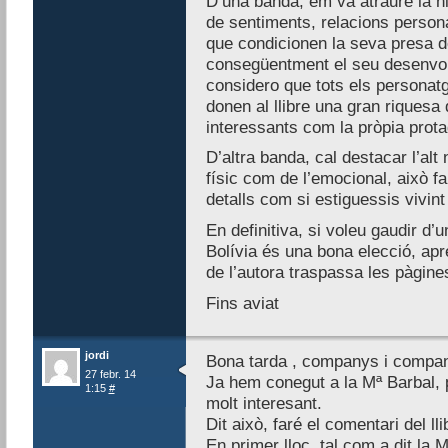
D’una banda, em va atraure la hi
de sentiments, relacions person
que condicionen la seva presa de
consegüentment el seu desenvol
considero que tots els personatg
donen al llibre una gran riquesa
interessants com la pròpia prota
D’altra banda, cal destacar l’alt 
físic com de l’emocional, això fa
detalls com si estiguessis vivint 
En definitiva, si voleu gaudir d’u
Bolívia és una bona elecció, apr
de l’autora traspassa les pàgine
Fins aviat
jordi
Bona tarda , companys i compa
27 febr. 14
Ja hem conegut a la Mª Barbal, 
1:15
#
molt interesant.
Dit això, faré el comentari del lli
En primer lloc, tal com a dit la 