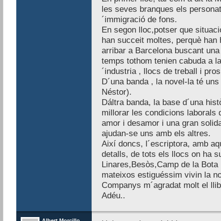
les seves branques els personat
´immigració de fons.
En segon lloc,potser que situacio
han succeit moltes, perquè han
arribar a Barcelona buscant una 
temps tothom tenien cabuda a la
´industria , llocs de treball i pros
D´una banda , la novel-la té uns 
Néstor).
Dáltra banda, la base d´una històr
millorar les condicions laborals 
amor i desamor i una gran solida
ajudan-se uns amb els altres.
Així doncs, l´escriptora, amb aq
detalls, de tots els llocs on ha s
Linares,Besòs,Camp de la Bota i
mateixos estiguéssim vivin la n
Companys m´agradat molt el llib
Adéu..
Albert Morcillo