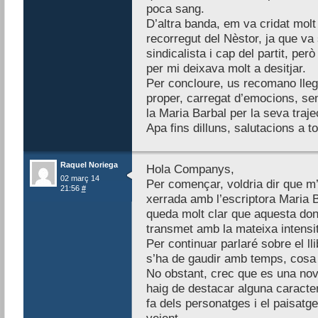
poca sang.
D’altra banda, em va cridat molt
recorregut del Nèstor, ja que v
sindicalista i cap del partit, pe
per mi deixava molt a desitjar.
Per concloure, us recomano llegir
proper, carregat d’emocions, sen
la Maria Barbal per la seva traje
Apa fins dilluns, salutacions a t
Raquel Noriega
Hola Companys,
02 març 14
Per començar, voldria dir que m’
21:56
#
xerrada amb l’escriptora Maria B
queda molt clar que aquesta dona
transmet amb la mateixa intensit
Per continuar parlaré sobre el ll
s’ha de gaudir amb temps, cosa 
No obstant, crec que es una nove
haig de destacar alguna caracter
fa dels personatges i el paisatge