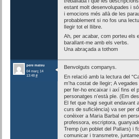
treballada i que les descripcion
estant molt desenvolupades i s
i emocions més allà de les para
probablement si no fos una lectu
llegir tot el llibre.
Ah, per acabar, com porteu els 
barallant-me amb els verbs.
Una abraçada a tothom
pere mateu
Benvolguts companys.
04 març 14
13:48
#
En relació amb la lectura del “C
m’ha costat de llegir; A vegades
per fer-ho encaixar i axí fins el
personatges n’està ple. (Em des
El fet que hagi seguit endavant a
curs de suficiència) va ser per d
conèixer a Maria Barbal en perso
professora, escriptora, guanyado
Tremp (un poblet del Pallars) i f
comunicar i transmetre, juntame