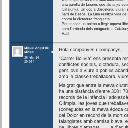
una parella de Linares que als anys seix
Catalunya. Un cop a Barcelona, viuran e
barri de Besòs. La Lina realitza vida de ba
contra la dictadura franquista.
Per acabar, us animo a llegir aquest llib
com l’arribada dels emigrants a Catalun
Raúl
Miguel Angel de
Hola companyes i companys,
Mingo
26 febr. 14
“Carrer Bolivia” ens presenta mol
20:36
#
conflictes socials, dictadura, s
gent jove a viure a pobles aban
amb la classe treballadora, viur
Malgrat que entre la meva ciutat d
ha una distància d’entre 300 i 7
records de la infància i adolescè
Olímpia, les joves que treballa
(conegudes en la meva època com
del Dolor en record de la mort d
falangistes amb camisa blava, el 
de llibres d’amagat… i, ja d’adult,