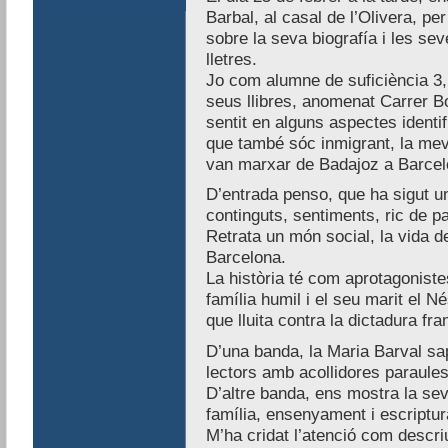
Barbal, al casal de l’Olivera, p
sobre la seva biografía i les se
lletres.
Jo com alumne de suficiència 3, h
seus llibres, anomenat Carrer Bo
sentit en alguns aspectes identi
que també sóc inmigrant, la meva
van marxar de Badajoz a Barcel
D’entrada penso, que ha sigut un 
continguts, sentiments, ric de pa
Retrata un món social, la vida d
Barcelona.
La història té com aprotagonistes
família humil i el seu marit el N
que lluita contra la dictadura fra
D’una banda, la Maria Barval sap
lectors amb acollidores paraules
D’altre banda, ens mostra la seva
família, ensenyament i escriptur
M’ha cridat l’atenció com descri