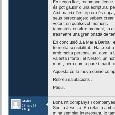
En segon lloc, recomano lleguir 
és pot gaudir d’una ecriptura, pe
Així mateix l’escriptora és capaç
seus personatges; sabent crear 
votant en qualsevol moment.
tanmateix en altre moment, la e
trasmetre una gran onada de te
En conclusió ,La Maria Barbal, 
té molta sensibilitat.. Ha creat 
amb molta personalitat, com la 
valenta i forta i el Néstor; un h
mort , però com a pare i marit no
Aquesta és la meva opinió com
Rebreu salutacions .
Paqui.
jessica
Bona nit companys i companyes
03 març 14
Sóc la Jèssica. En relació amb el
4:09
#
m’ha semblat interessant, jo tam