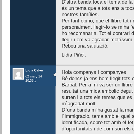
D’altra banda toca el tema de la
és un tema que a tots ens a toca
nostres famílies.
Per tant opino, que el llibre tot 
personalment llegir-lo se m’ha fe
ho recomanaria. Tot el contrari 
llegir i em va agradar moltíssim.
Rebeu una salutació.
Lidia Piñol.
Lidia Calvo
Hola companys i companyes
02 març 14
Bé doncs ja ens hem llegit tots e
20:38
#
Barbal. Per a mi va ser un llibre
resultat una mica embolic degut
surten i a tots els temes que es t
m`agradat molt.
D`una banda m`ha gustat la mane
l`immigració, tema amb el qual 
identificada, sobre tot amb el fe
d`oportunitats i de com son els