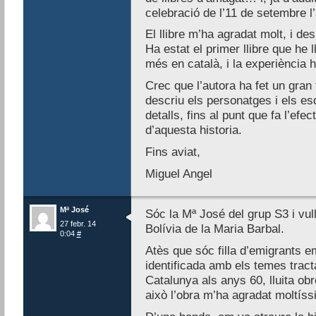
celebració de l’11 de setembre 
El llibre m’ha agradat molt, i d
Ha estat el primer llibre que he 
més en català, i la experiència h
Crec que l’autora ha fet un gran
descriu els personatges i els e
detalls, fins al punt que fa l’efe
d’aquesta historia.
Fins aviat,
Miguel Angel
Mª José
Sóc la Mª José del grup S3 i vull
27 febr. 14
Bolívia de la Maria Barbal.
0:04
#
Atès que sóc filla d’emigrants e
identificada amb els temes tract
Catalunya als anys 60, lluita obre
això l’obra m’ha agradat moltís