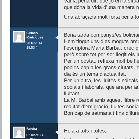
Val la pena dir, que jo en la situ
que dóna la vida d’una manera mo
Una abraçada molt forta per a tot
Ciriaco
Bona tarda companys/es bolivia
Rodríguez
Hem tingut uns dies moguts amb e
28 febr. 14
l’escriptora Maria Barbal, crec q
19:53
#
però sobre tot per ser llegit els i
Per un costat, reflexa molt bé l
pobles cap a les grans ciutats, 
dia és un tema d’actualitat.
Per un altra, les lluites sindical
socials i laborals, que ara per 
lluitant.
La M. Barbal amb aquest llibre 
realitat d’emigració, lluites soc
Bon cap de setmana i fins dillun
Benita
Hola a tots i totes,
02 març 14