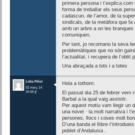
primera persona i t’explica com v
forma de treballar els seus per
cadascun, de l’amor, de la supera
sindicals, de la metàfora que fa
amb un arbre a on les branques 
comuniquen.
Per tant, jo recomano la seva le
problemàtiques que no són gaire 
l’actualitat, i recupera de l’oblit 
Una abraçada a tots i a totes
Lidia Piñol
Hola a tothom:
02 març 14
20:05
#
El passat dia 25 de febrer vem re
Barbal a la qual vaig assistir.
Per aquest motiu vam llegir un de
una novel · la molt narrativa i l
persones, llocs i coses molt bon
D’una banda el llibre t’introduei
poblet d’Andalusia .