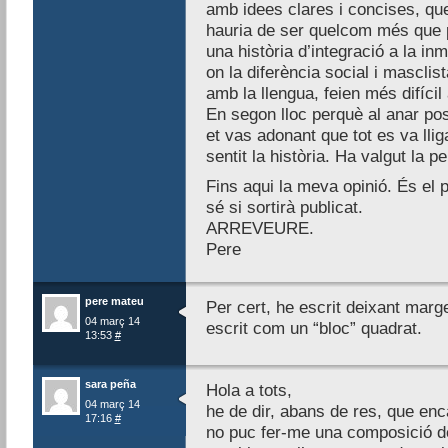
amb idees clares i concises, que
hauria de ser quelcom més que 
una història d’integració a la in
on la diferència social i masclis
amb la llengua, feien més difícil
En segon lloc perquè al anar pos
et vas adonant que tot es va lli
sentit la història. Ha valgut la p
Fins aqui la meva opinió. És el 
sé si sortirà publicat.
ARREVEURE.
Pere
pere mateu
Per cert, he escrit deixant marge
04 març 14
escrit com un “bloc” quadrat.
13:53
#
sara peña
Hola a tots,
04 març 14
he de dir, abans de res, que encar
17:16
#
no puc fer-me una composició de t