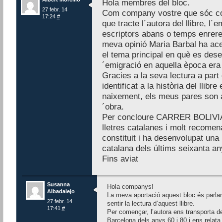
Hola membres del bloc.
27 febr. 14
Com company vostre que sóc com
17:24
#
que tracte l´autora del llibre, l
escriptors abans o temps enrere
meva opinió Maria Barbal ha acer
el tema principal en què es desen
´emigració en aquella època era
Gracies a la seva lectura a part
identificat a la història del llibr
naixement, els meus pares son 
´obra.
Per concloure CARRER BOLIVIA 
lletres catalanes i molt recomen
constituit i ha desenvolupat una p
catalana dels últims seixanta an
Fins aviat
Susanna
Hola companys!
Albadalejo
La meva aportació aquest bloc és parlar
27 febr. 14
sentir la lectura d’aquest llibre.
17:41
#
Per començar, l’autora ens transporta de 
Barcelona dels anys 60 i 80 i ens relata 