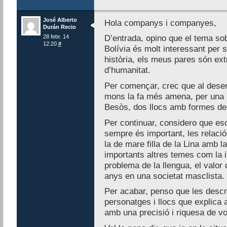
José Alberto
Hola companys i companyes,
Durán Recio
28 febr. 14
D’entrada, opino que el tema sob
12:20
#
Bolívia és molt interessant per 
història, els meus pares són ext
d’humanitat.
Per començar, crec que al desen
mons la fa més amena, per una ban
Besòs, dos llocs amb formes de 
Per continuar, considero que es
sempre és important, les relació
la de mare filla de la Lina amb 
importants altres temes com la in
problema de la llengua, el valor 
anys en una societat masclista.
Per acabar, penso que les descri
personatges i llocs que explica a
amb una precisió i riquesa de v