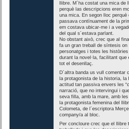
llibre. M´ha costat una mica de l
perquè las descripcions eren mo
una mica. En segon lloc perquè e
passava contínuament de la prim
em costava ubicar-me i a vegade
del qual s´estava parlant.
No obstant això, crec que al final
fa un gran treball de síntesis on
personatges i totes les històrie
durant la novel·la, facilitant que
tot el desenllaç.
D´altra banda us vull comentar
la protagonista de la historia, l
actitud tan passiva envers les “
narració, que no intervingui i qu
seva filla, amb la mare, amb le
la protagonista femenina del llib
Colometa, de l´escriptora Merçe
company/a al bloc.
Per concloure crec que el llibre