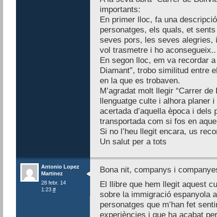
importants:
En primer lloc, fa una descripci
personatges, els quals, et sents i
seves pors, les seves alegries, i
vol trasmetre i ho aconsegueix..
En segon lloc, em va recordar a
Diamant”, trobo similitud entre e
en la que es trobaven.
M’agradat molt llegir “Carrer de B
llenguatge culte i alhora planer i
acertada d’aquella època i dels 
transportada com si fos en aque
Si no l’heu llegit encara, us rec
Un salut per a tots
Antonio Lopez
Bona nit, companys i companye
Martinez
28 febr. 14
El llibre que hem llegit aquest c
1:23
#
sobre la immigració espanyola a
personatges que m’han fet senti
experiències i que ha acabat pe