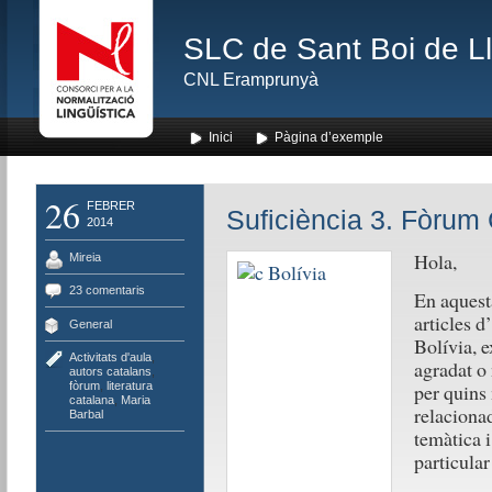
SLC de Sant Boi de L
CNL Eramprunyà
Inici
Pàgina d’exemple
26
FEBRER
Suficiència 3. Fòrum 
2014
Hola,
Mireia
23 comentaris
En aquesta
articles d
General
Bolívia, e
Activitats d'aula
,
agradat o 
autors catalans
,
fòrum
,
literatura
per quins
catalana
,
Maria
relacionad
Barbal
temàtica i
particula