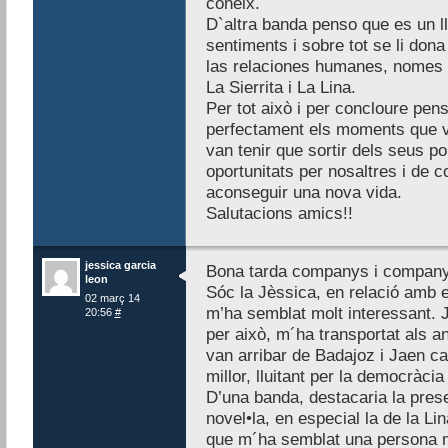
coneix.
D`altra banda penso que es un ll
sentiments i sobre tot se li dona
las relaciones humanes, nomes e
La Sierrita i La Lina.
Per tot això i per concloure pen
perfectament els moments que v
van tenir que sortir dels seus po
oportunitats per nosaltres i de co
aconseguir una nova vida.
Salutacions amics!!
jessica garcia
Bona tarda companys i company
leon
Sóc la Jèssica, en relació amb el
02 març 14
m’ha semblat molt interessant. 
20:56
#
per això, m´ha transportat als a
van arribar de Badajoz i Jaen ca
millor, lluitant per la democràcia 
D’una banda, destacaria la pres
novel•la, en especial la de la Lin
que m´ha semblat una persona mo