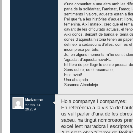
d’una comunitat a una altra amb les dife
parla de la solidaritat, l’amistat, l’amor,
sentiments i valors, aquests estan a flor 
Pel que fa a les històries d’aquest llibr
femenina. Així mateix, crec que el tema 
davant de les dificultats actuals, el fen
Així doncs, deixant de banda el tema de
dones d’aquesta historia tenen un paper 
defineix a cadascuna d’elles, com és el 
incompresa per tots.
Jo, en alguns moments m’he sentit ident
’agrada’t d’aquesta novel•la
El llibre és per llegir-lo sense pressa, 
Sens dubte, us el recomano,
Fins aviat!
Una abraçada
Susanna Albadalejo
Maricarmen
Hola companys i companyes:
27 febr. 14
En referència a la visita de l’au
20:25
#
us vull parlar d’una de les obres
sabeu, ha tingut nombrosos pre
excel·lent narradora i escriptora
A la seva obra “Carrer de Bolívi