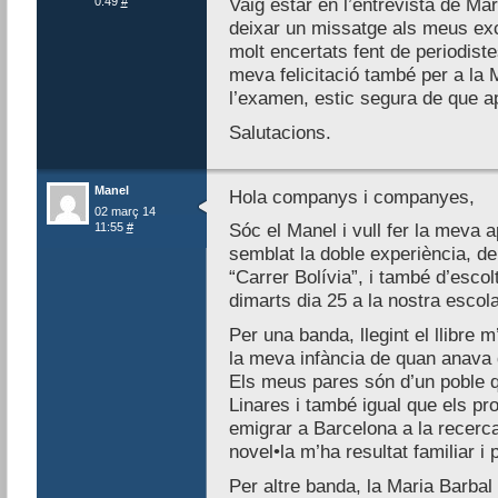
0:49
#
Vaig estar en l’entrevista de Ma
deixar un missatge als meus ex
molt encertats fent de periodistes
meva felicitació també per a la 
l’examen, estic segura de que a
Salutacions.
Manel
Hola companys i companyes,
02 març 14
11:55
#
Sóc el Manel i vull fer la meva 
semblat la doble experiència, de l
“Carrer Bolívia”, i també d’escol
dimarts dia 25 a la nostra escol
Per una banda, llegint el llibre 
la meva infància de quan anava 
Els meus pares són d’un poble q
Linares i també igual que els pro
emigrar a Barcelona a la recerca 
novel•la m’ha resultat familiar i 
Per altre banda, la Maria Barbal