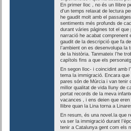
En primer lloc , no és un llibre p
d’un temps relaxat de lectura per
he gaudit molt amb el passatges 
sentiments més profunds de cad
durant váries págines tot el qu
narració he acabat comprenent 
gaudit de la descripció que fa de
l’ambient on es desenvolupa la tr
de la història. Tanmateix l’he tr
capítols fins a que els personat
En segon lloc- i coincidint amb l’
tema la immigració. Encara que 
pares són de Múrcia i van tenir 
millor qualitat de vida lluny de 
portat records de la meva infant
vacances , i ens deien que eren ¨ 
llibre quan la Lina torna a Linar
En resum, és una novel.la que r
va ser la immigració durant l’èpo
tenir a Catalunya gent com els n