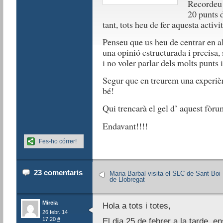
Recordeu 
20 punts d
tant, tots heu de fer aquesta activit
Penseu que us heu de centrar en al
una opinió estructurada i precisa, 
i no voler parlar dels molts punts i
Segur que en treurem una experièn
bé!
Qui trencarà el gel d’ aquest fòr
Endavant!!!!
Fes-ho córrer!
23 comentaris
Maria Barbal visita el SLC de Sant Boi
de Llobregat
Mireia
Hola a tots i totes,
26 febr. 14
17:20
#
El dia 25 de febrer a la tarde, en