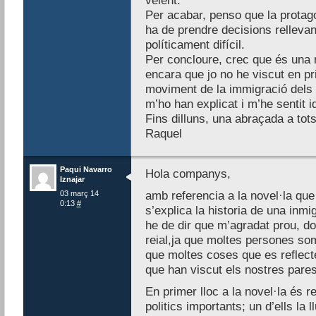
veient.
Per acabar, penso que la protago
ha de prendre decisions relleva
políticament difícil.
Per concloure, crec que és una
encara que jo no he viscut en p
moviment de la immigració dels 
m’ho han explicat i m’he sentit i
Fins dilluns, una abraçada a tots
Raquel
Paqui Navarro
Hola companys,
Iznajar
03 març 14
amb referencia a la novel·la que 
0:13
#
s’explica la historia de una inmi
he de dir que m’agradat prou, do
reial,ja que moltes persones so
que moltes coses que es reflecte
que han viscut els nostres pares
En primer lloc a la novel·la és
politics importants; un d’ells la l