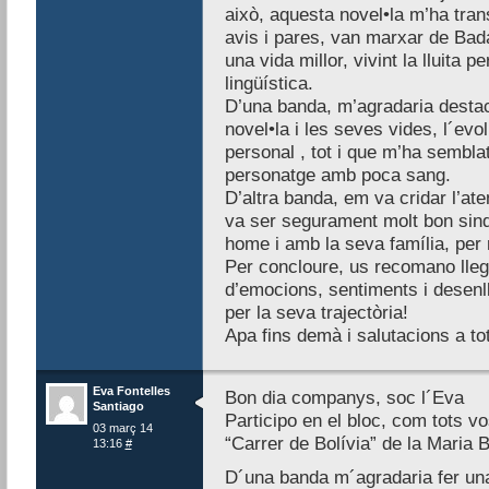
això, aquesta novel•la m’ha tra
avis i pares, van marxar de Bad
una vida millor, vivint la lluita p
lingüística.
D’una banda, m’agradaria destac
novel•la i les seves vides, l´evo
personal , tot i que m’ha sembla
personatge amb poca sang.
D’altra banda, em va cridar l’ate
va ser segurament molt bon sindi
home i amb la seva família, per 
Per concloure, us recomano llegi
d’emocions, sentiments i desenll
per la seva trajectòria!
Apa fins demà i salutacions a to
Eva Fontelles
Bon dia companys, soc l´Eva
Santiago
Participo en el bloc, com tots vos
03 març 14
“Carrer de Bolívia” de la Maria 
13:16
#
D´una banda m´agradaria fer una 