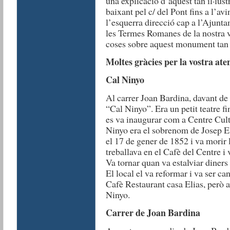
una explicació d’aquest tan il·lu
baixant pel c/ del Pont fins a l’a
l’esquerra direcció cap a l’Ajunt
les Termes Romanes de la nostra v
coses sobre aquest monument tan 
Moltes gràcies per la vostra ate
Cal Ninyo
Al carrer Joan Bardina, davant de l
“Cal Ninyo”. Era un petit teatre f
es va inaugurar com a Centre Cultu
Ninyo era el sobrenom de Josep El
el 17 de gener de 1852 i va morir
treballava en el Cafè del Centre i
Va tornar quan va estalviar diners 
El local el va reformar i va ser c
Cafè Restaurant casa Elias, però 
Ninyo.
Carrer de
Joan Bardina