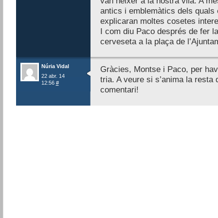
van néixer a la nostra vila. A
antics i emblemàtics dels quals
explicaran moltes cosetes inter
I com diu Paco després de fer 
cerveseta a la plaça de l’Ajuntam
Núria Vidal
Gràcies, Montse i Paco, per hav
22 abr. 14
tria. A veure si s’anima la rest
12:56
#
comentari!