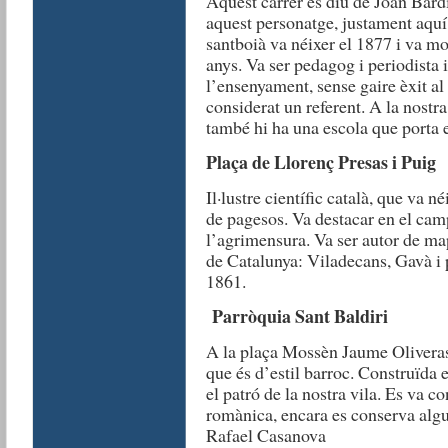
Aquest carrer es diu de Joan Bardi
aquest personatge, justament aquí 
santboià va néixer el 1877 i va mo
anys. Va ser pedagog i periodista i
l’ensenyament, sense gaire èxit al 
considerat un referent. A la nostr
també hi ha una escola que porta 
Plaça de Llorenç Presas i Puig
Il·lustre científic català, que va n
de pagesos. Va destacar en el cam
l’agrimensura. Va ser autor de map
de Catalunya: Viladecans, Gavà i
1861.
Parròquia Sant Baldiri
A la plaça Mossèn Jaume Oliveras 
que és d’estil barroc. Construïda 
el patró de la nostra vila. Es va c
romànica, encara es conserva algun
Rafael Casanova