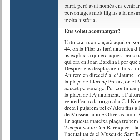
barri, però avui només ens centra
personatges molt lligats a la nost
molta història.
Ens voleu acompanyar?
L’itinerari començarà aquí, on so
44, on la Pilar us farà una mica d’
us explicarà qui era aquest person
qui era en Joan Bardina i per què 
Després ens desplaçarem fins a un
Anirem en direcció al c/ Jaume I o
la plaça de Llorenç Presas, on el 
aquest personatge. Per continuar 
la plaça de l’Ajuntament, a l’altu
veure l’entrada original a Cal Niny
dreta i pujarem pel c/ Alou fins a 
de Mossèn Jaume Oliveras núm. 7, 
En aquesta mateixa plaça trobem l
7 es pot veure Can Barraquer – la
l’actualitat és el Museu de Sant B