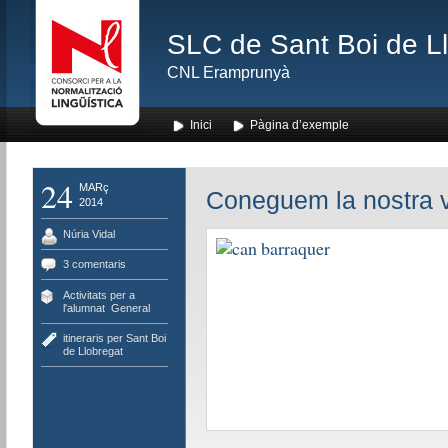
SLC de Sant Boi de L
CNL Eramprunyà
Inici
Pàgina d’exemple
24
MARç
Coneguem la nostra vil
2014
Núria Vidal
3 comentaris
Activitats per a
l'alumnat
,
General
itineraris per Sant Boi
de Llobregat