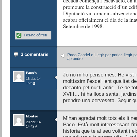
dècada començà l’excavació, en la
promoure la construcció d’un edifi
Diputació va tornar a subvencionar
acabar oficialment el dia de la i
Setembre de 1998.
Fes-ho córrer!
3 comentaris
Paco Candel a Llegir per parlar, llegir p
aprendre
Paco's
Jo no m’ho penso més. He vist i ll
16 abr. 14
moltíssim l’excel·lent qualitat de
1:28
#
decanto pel nucli antic. Té de to
XVIII… hi ha llocs sants, jardins
prendre una cerveseta. Segur qu
Montse
M’han agradat molt tots els itine
20 abr. 14
Paco. Està molt interesesant l’iti
14:42
#
història que te al seu voltant i e