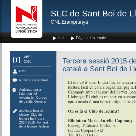
SLC de Sant Boi de L
CNL Eramprunyà
Inici
Pàgina d’exemple
01
ABRIL
Tercera sessió 2015 del
2015
català a Sant Boi de L
RMP
No hi ha comentaris
El dia 29 d’abril tindrà lloc la tercera
lectura fàcil en català organitzat per la
Activitats per a
Capmany amb el suport del Servei Loca
l'alumnat i el
Llobregat.El club es reuneix en sessio
voluntariat
,
Cursos
aproximada d’una hora i mitja, entre el
de català
,
General
On es fa el Club de lectura?
activitats fora de
classe
,
Club de
lectura fàcil
,
curs
Biblioteca Maria Aurèlia Capmany
2014-2015
,
Foment
Passeig d’Eduard Toldrà, s/n
de la lectura
,
lectura
(Ciutat Cooperativa)
Tel. 93 630 64 63