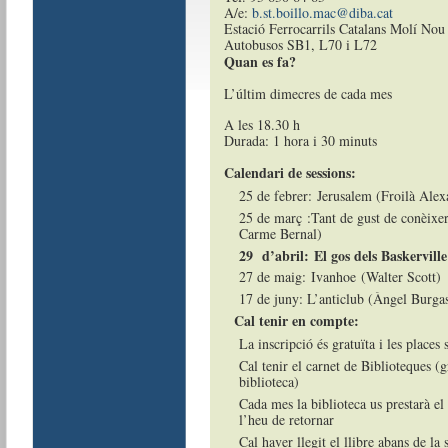
A/e:
b.st.boillo.mac@diba.cat
Estació Ferrocarrils Catalans Molí Nou
Autobusos SB1, L70 i L72
Quan es fa?
L’últim dimecres de cada mes
A les 18.30 h
Durada: 1 hora i 30 minuts
Calendari de sessions:
25 de febrer: Jerusalem (Froilà Ale
25 de març :Tant de gust de conèixe
Carme Bernal)
29 d’abril: El gos dels Baskervil
27 de maig: Ivanhoe (Walter Scott)
17 de juny: L’anticlub (Àngel Burga
Cal tenir en compte:
La inscripció és gratuïta i les places 
Cal tenir el carnet de Biblioteques (gr
biblioteca)
Cada mes la biblioteca us prestarà el 
l’heu de retornar
Cal haver llegit el llibre abans de la 