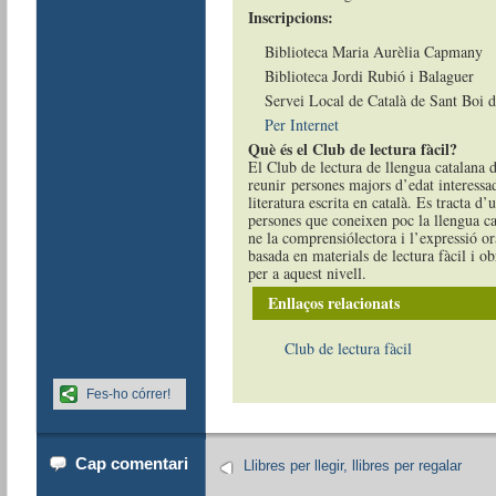
Inscripcions:
Biblioteca Maria Aurèlia Capmany
Biblioteca Jordi Rubió i Balaguer
Servei Local de Català de Sant Boi 
Per Internet
Què és el Club de lectura fàcil?
El Club de lectura de llengua catalana d
reunir persones majors d’edat interessad
literatura escrita en català. Es tracta d’
persones que coneixen poc la llengua ca
ne la comprensiólectora i l’expressió ora
basada en materials de lectura fàcil i o
per a aquest nivell.
Enllaços relacionats
Club de lectura fàcil
Fes-ho córrer!
Cap comentari
Llibres per llegir, llibres per regalar