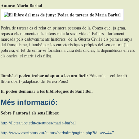
Autora: Ma
ria Barbal
Pedra de tartera és el relat en primera persona de la Conxa que, ja gran,
repassa els moments més intensos de la seva vida al Pallars, fortament
marcada pels esdeveniments històrics de la Guerra Civil i els primers anys
del franquisme, i també per les característiques pròpies del seu entorn (la
pobresa, el fet de sentir-se forastera a casa dels oncles, la dependència envers
els oncles, el marit i els fills).
També el podeu trobar adaptat a lectura fàcil:
Educaula – col·lecció
llibre obert (adaptació de Teresa Pous)
El podeu demanar a les biblioteques de Sant Boi.
Més informació:
Sobre l’autora i els seus llibres
:
http://lletra.uoc.edu/ca/autora/maria-barbal
http://www.escriptors.cat/autors/barbalm/pagina.php?id_sec=447