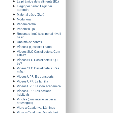
La piràmide dels aliments (B1)
Llegir per parlar, llegir per
aprendre
Material bàsic (Salt)
Mòdul oral
Parlem català
Parlem tu i jo
Recursos lingüístics per al nivell
bàsic
Una mà de contes
Vídeos Ep, escolta i parla
Vídeos SLC Castelldefels. Com
estàs?
Vídeos SLC Castelldefels. Qui
és?
Vídeos SLC Castelldefels. Res
més?
Vídeos UPF: Els transports
Vídeos UPF: La família
Vídeos UPF: La vida acadèmica
Vídeos UPF: Les accions
habituals
Vincles (curs interactiu per a
nouvinguts)
Viure a Catalunya. Làmines
Viure a Catalunya. Vocabulari