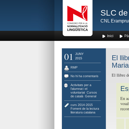
SLC de 
CNL Erampru
Inici
Pà
01
JUNY
El ll
2015
Maria
RMP
El llibre 
No hi ha comentaris
Activitats per a
Es
l'alumnat i el
voluntariat
,
Cursos
de català
,
General
En aq
vosal
curs 2014-2015
,
reco
Foment de la lectura
,
literatura catalana