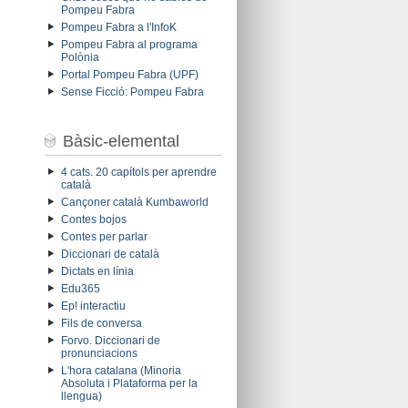
Pompeu Fabra
Pompeu Fabra a l'InfoK
Pompeu Fabra al programa
Polònia
Portal Pompeu Fabra (UPF)
Sense Ficció: Pompeu Fabra
Bàsic-elemental
4 cats. 20 capítols per aprendre
català
Cançoner català Kumbaworld
Contes bojos
Contes per parlar
Diccionari de català
Dictats en línia
Edu365
Ep! interactiu
Fils de conversa
Forvo. Diccionari de
pronunciacions
L'hora catalana (Minoria
Absoluta i Plataforma per la
llengua)