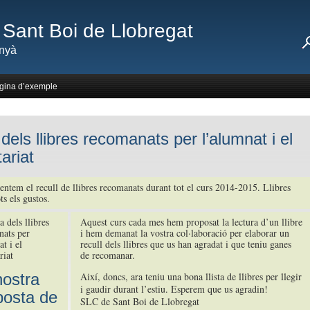
Sant Boi de Llobregat
nyà
gina d’exemple
 dels llibres recomanats per l’alumnat i el
ariat
entem el recull de llibres recomanats durant tot el curs 2014-2015. Llibres
ts els gustos.
Aquest curs cada mes hem proposat la lectura d’un llibre
i hem demanat la vostra col·laboració per elaborar un
recull dels llibres que us han agradat i que teniu ganes
de recomanar.
nostra
Així, doncs, ara teniu una bona llista de llibres per llegir
i gaudir durant l’estiu. Esperem que us agradin!
posta de
SLC de Sant Boi de Llobregat