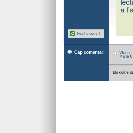
lect
a l’
Fes-ho córrer!
Cap comentari
Vídeos s
Maria 
Els comenta