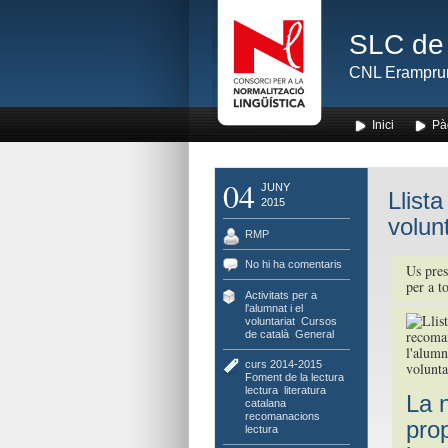
SLC de 
CNL Erampru
Inici
Pà
04
JUNY
Llista
2015
volunt
RMP
No hi ha comentaris
Us pres
per a to
Activitats per a
l'alumnat i el
voluntariat
,
Cursos
de català
,
General
curs 2014-2015
,
Foment de la lectura
,
lectura
,
literatura
La 
catalana
,
recomanacions
pro
lectura