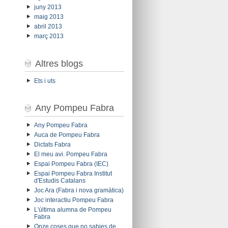
juny 2013
maig 2013
abril 2013
març 2013
Altres blogs
Ets i uts
Any Pompeu Fabra
Any Pompeu Fabra
Auca de Pompeu Fabra
Dictats Fabra
El meu avi. Pompeu Fabra
Espai Pompeu Fabra (IEC)
Espai Pompeu Fabra Institut
d'Estudis Catalans
Joc Ara (Fabra i nova gramàtica)
Joc interactiu Pompeu Fabra
L'última alumna de Pompeu
Fabra
Onze coses que no sabies de