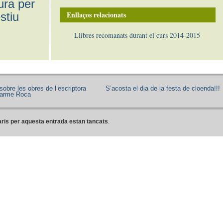
ura per
Enllaços relacionats
estiu
Llibres recomanats durant el curs 2014-2015
obre les obres de l’escriptora
S’acosta el dia de la festa de cloenda!!!
Carme Roca
ris per aquesta entrada estan tancats
.