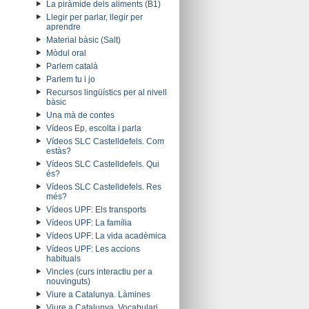
La piràmide dels aliments (B1)
Llegir per parlar, llegir per
aprendre
Material bàsic (Salt)
Mòdul oral
Parlem català
Parlem tu i jo
Recursos lingüístics per al nivell
bàsic
Una mà de contes
Vídeos Ep, escolta i parla
Vídeos SLC Castelldefels. Com
estàs?
Vídeos SLC Castelldefels. Qui
és?
Vídeos SLC Castelldefels. Res
més?
Vídeos UPF: Els transports
Vídeos UPF: La família
Vídeos UPF: La vida acadèmica
Vídeos UPF: Les accions
habituals
Vincles (curs interactiu per a
nouvinguts)
Viure a Catalunya. Làmines
Viure a Catalunya. Vocabulari