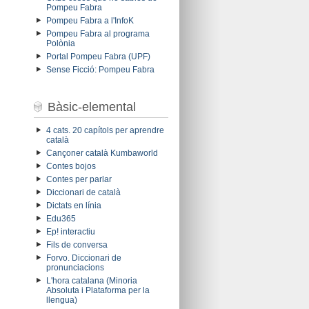
Pompeu Fabra
Pompeu Fabra a l'InfoK
Pompeu Fabra al programa
Polònia
Portal Pompeu Fabra (UPF)
Sense Ficció: Pompeu Fabra
Bàsic-elemental
4 cats. 20 capítols per aprendre
català
Cançoner català Kumbaworld
Contes bojos
Contes per parlar
Diccionari de català
Dictats en línia
Edu365
Ep! interactiu
Fils de conversa
Forvo. Diccionari de
pronunciacions
L'hora catalana (Minoria
Absoluta i Plataforma per la
llengua)