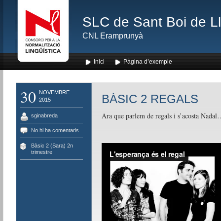
SLC de Sant Boi de L
CNL Eramprunyà
Inici
Pàgina d’exemple
30
NOVEMBRE
BÀSIC 2 REGALS
2015
Ara que parlem de regals i s’acosta Nadal
sginabreda
No hi ha comentaris
Bàsic 2 (Sara) 2n
trimestre