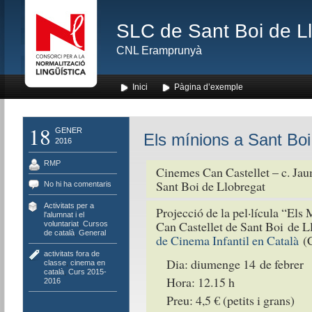
SLC de Sant Boi de L
CNL Eramprunyà
Inici
Pàgina d’exemple
18
GENER
Els mínions a Sant Boi
2016
RMP
Cinemes Can Castellet – c. Jau
Sant Boi de Llobregat
No hi ha comentaris
Activitats per a
Projecció de la pel·lícula “Els
l'alumnat i el
Can Castellet de Sant Boi de L
voluntariat
,
Cursos
de català
,
General
de Cinema Infantil en Català
(
activitats fora de
Dia: diumenge 14 de febrer
classe
,
cinema en
català
,
Curs 2015-
Hora: 12.15 h
2016
Preu: 4,5 € (petits i grans)