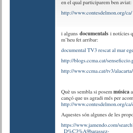
en el qual participarem ben aviat:
http://www.contesdelmon.org/ca/
documentals
i alguns
i notícies 
m’heu fet arribar:
documental TV3 rescat al mar eg
http://blogs.ccma.cat/senseficci
http://www.ccma.cat/tv3/alacarta
música
Què us sembla si posem
a
cançó que us agradi més per acomp
http://www.contesdelmon.org/ca/
Aquestes són algunes de les propo
https://www.jamendo.com/searc
_D%C3%A9barassez-