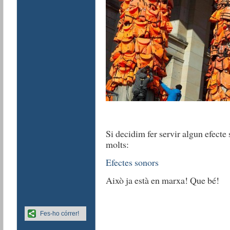
Si decidim fer servir algun efecte
molts:
Efectes sonors
Això ja està en marxa! Que bé!
Fes-ho córrer!