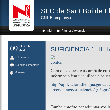
SLC de Sant Boi de L
CNL Eramprunyà
Inici
Pàgina d’exemple
09
FEBRER
SUFICIÈNCIA 1 HI
2016
sginabreda
No hi ha comentaris
con
Com que aquest curs anirà de
General
informació fent una ullada a aques
http://aplicacions.llengua.gencat.c
aprenentatge/suficiencia/sgt/sgt6
També aprofito per adjuntar-vos l