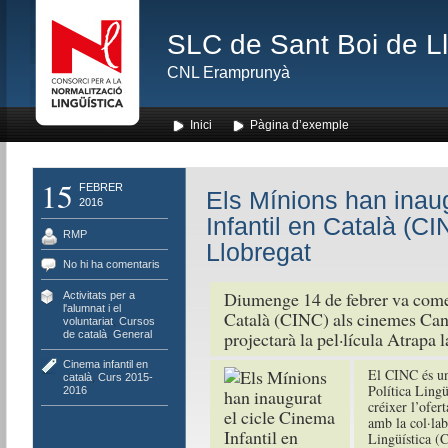
SLC de Sant Boi de L
CNL Eramprunyà
Inici
Pàgina d’exemple
15
FEBRER
Els Mínions han inaug
2016
Infantil en Català (C
RMP
Llobregat
No hi ha comentaris
Diumenge 14 de febrer va comen
Activitats per a
l'alumnat i el
Català (CINC) als cinemes Can
voluntariat
,
Cursos
projectarà la pel·lícula Atrapa 
de català
,
General
Cinema infantil en
El CINC és una
català
,
Curs 2015-
Política Lingü
2016
créixer l’ofer
amb la col·lab
Lingüística (C