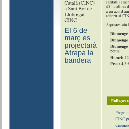
entitats i cin
45 localitats 
a un acord am
adherit al CI
CINC
Aquestes són l
El 6 de
Diumenge 
març es
Diumenge 3
projectarà
Diumenge 
bèstia
Atrapa la
Horari:
12
bandera
Preu:
4,5 €
Enllaços r
Program
CINC pr
Cinemes