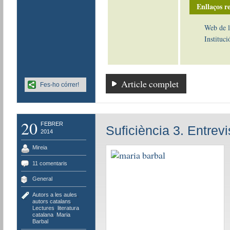
Enllaços re
Web de l
Instituci
Article complet
Fes-ho córrer!
20
FEBRER
Suficiència 3. Entrev
2014
Mireia
11 comentaris
General
Autors a les aules
,
autors catalans
,
Lectures
,
literatura
catalana
,
Maria
Barbal