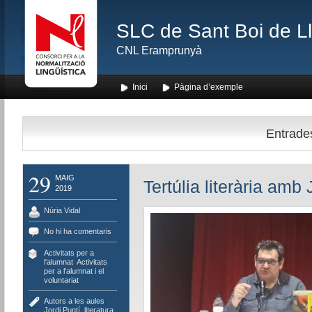
SLC de Sant Boi de L
CNL Eramprunyà
Inici
Pàgina d’exemple
Entrades
29
MAIG
Tertúlia literària amb 
2019
Núria Vidal
No hi ha comentaris
Activitats per a
l'alumnat
,
Activitats
per a l'alumnat i el
voluntariat
Autors a les aules
,
Jordi Puntí
,
literatura