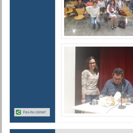
Fes-ho córrer!