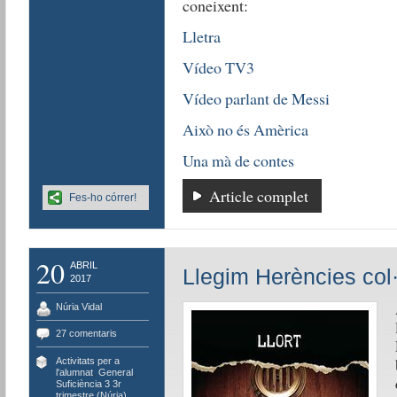
coneixent:
Lletra
Vídeo TV3
Vídeo parlant de Messi
Això no és Amèrica
Una mà de contes
Article complet
Fes-ho córrer!
20
ABRIL
Llegim Herències col·
2017
Núria Vidal
27 comentaris
Activitats per a
l'alumnat
,
General
,
Suficiència 3 3r
trimestre (Núria)