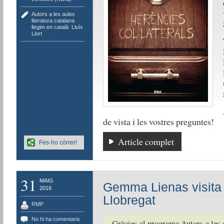
Autors a les aules
,
literatura catalana
,
llegim en català
,
Lluís
Llort
de vista i les vostres preguntes!
Article complet
Fes-ho córrer!
31
MAIG
Gemma Lienas visita 
2016
Llobregat
RMP
No hi ha comentaris
Gràcies al programa Autors a les a