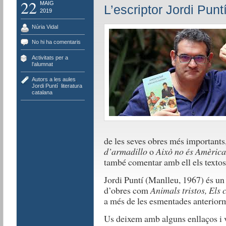
22
MAIG
L’escriptor Jordi Puntí
2019
Núria Vidal
No hi ha comentaris
Activitats per a
l'alumnat
Autors a les aules
,
Jordi Puntí
,
literatura
catalana
de les seves obres més important
d’armadillo
o
Això no és Amèrica
també comentar amb ell els textos 
Jordi Puntí (Manlleu, 1967) és un e
d’obres com
Animals tristos, Els
c
a més de les esmentades anterior
Us deixem amb alguns enllaços i 