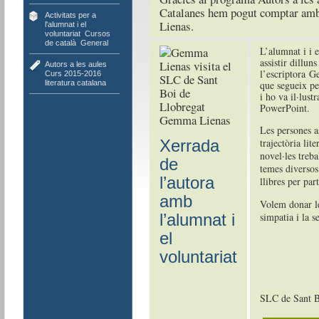
Catalanes hem pogut comptar amb
Activitats per a
Lienas.
l'alumnat i el
voluntariat
,
Cursos
de català
,
General
L’alumnat i i 
assistir dillun
Autors a les aules
,
l’escriptora G
Curs 2015-2016
,
literatura catalana
que segueix per
i ho va il·lust
PowerPoint.
Gemma Lienas
Les persones as
Xerrada
trajectòria lite
novel·les treba
de
temes diversos
l’autora
llibres per par
amb
Volem donar le
l’alumnat i
simpatia i la s
el
voluntariat
SLC de Sant B