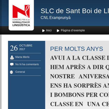
SLC de Sant Boi de L
CNL Eramprunyà
Inici
Pàgina d’exemple
26
OCTUBRE
PER MOLTS ANYS
2017
AVUI A LA CLASSE 
Marta Merlo
HEM APRÈS A DIR Q
No hi ha comentaris
General
NOSTRE
ANIVERSA
ENS HA SORPRÈS
A
I BOMBONS PER CO
CLASSE EN
UNA C