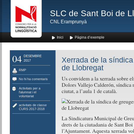
SLC de Sant Boi de L
CNL Eramprunyà
Inici
Pàgina d’exemple
04
DESEMBRE
Xerrada de la síndic
2017
de Llobregat
RMP
Us convidem a la xerrada sobre els
No hi ha comentaris
Dolors Vallejo Calderón, síndica 
Activitats per a
ciutat, a l’aula 1 de català.
l'alumnat i el
voluntariat
activitats de classe
,
CURS 2017-2018
La Sindicatura Municipal de Greug
drets de la ciutadania de Sant Boi
l’Ajuntament. Aquesta xerrada vol 