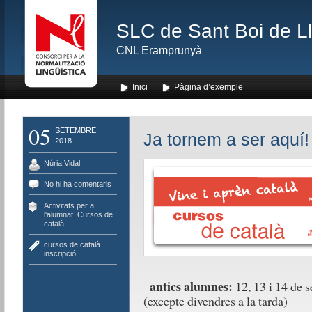
SLC de Sant Boi de L
CNL Eramprunyà
Inici
Pàgina d’exemple
05
SETEMBRE
Ja tornem a ser aquí!
2018
Núria Vidal
No hi ha comentaris
Activitats per a
l'alumnat
,
Cursos de
català
cursos de català
inscripció
antics alumnes:
–
12, 13 i 14 de s
(excepte divendres a la tarda)