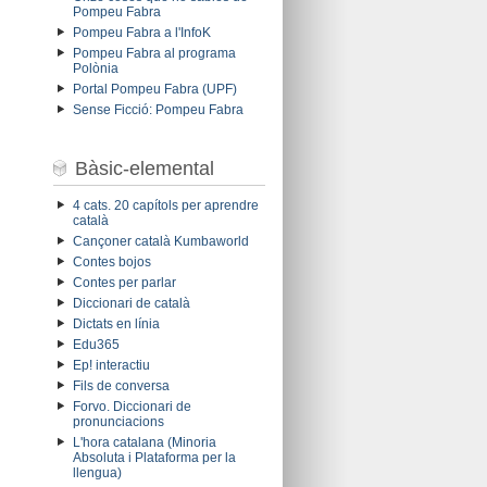
Pompeu Fabra
Pompeu Fabra a l'InfoK
Pompeu Fabra al programa
Polònia
Portal Pompeu Fabra (UPF)
Sense Ficció: Pompeu Fabra
Bàsic-elemental
4 cats. 20 capítols per aprendre
català
Cançoner català Kumbaworld
Contes bojos
Contes per parlar
Diccionari de català
Dictats en línia
Edu365
Ep! interactiu
Fils de conversa
Forvo. Diccionari de
pronunciacions
L'hora catalana (Minoria
Absoluta i Plataforma per la
llengua)