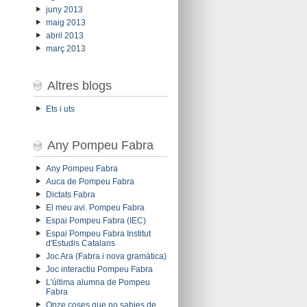
juny 2013
maig 2013
abril 2013
març 2013
Altres blogs
Ets i uts
Any Pompeu Fabra
Any Pompeu Fabra
Auca de Pompeu Fabra
Dictats Fabra
El meu avi. Pompeu Fabra
Espai Pompeu Fabra (IEC)
Espai Pompeu Fabra Institut
d'Estudis Catalans
Joc Ara (Fabra i nova gramàtica)
Joc interactiu Pompeu Fabra
L'última alumna de Pompeu
Fabra
Onze coses que no sabies de