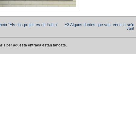
ncia “Els dos projectes de Fabra”
E3 Alguns dubtes que van, venen i se’n
van!
ris per aquesta entrada estan tancats
.