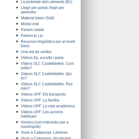
La piràmide dels aliments (B1)
Llegir per parlar, llegir per
aprendre
Material bàsic (Salt)
Mòdul oral
Parlem català
Parlem tu i jo
Recursos lingüístics per al nivell
bàsic
Una mà de contes
Vídeos Ep, escolta i parla
Vídeos SLC Castelldefels. Com
estàs?
Vídeos SLC Castelldefels. Qui
és?
Vídeos SLC Castelldefels. Res
més?
Vídeos UPF: Els transports
Vídeos UPF: La família
Vídeos UPF: La vida acadèmica
Vídeos UPF: Les accions
habituals
Vincles (curs interactiu per a
nouvinguts)
Viure a Catalunya. Làmines
Viure a Catalunya. Vocabulari