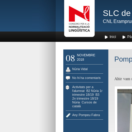
SLC de 
CNL Erampru
Inici
Pà
08
NOVEMBRE
Pompe
2018
Núria Vidal
Ahir vam r
No hi ha comentaris
Activitats per a
l'alumnat
,
B2 Núria 1r
trimestre 18/19
,
B3
2n trimestre 18/19
Núria
,
Cursos de
català
Any Pompeu Fabra