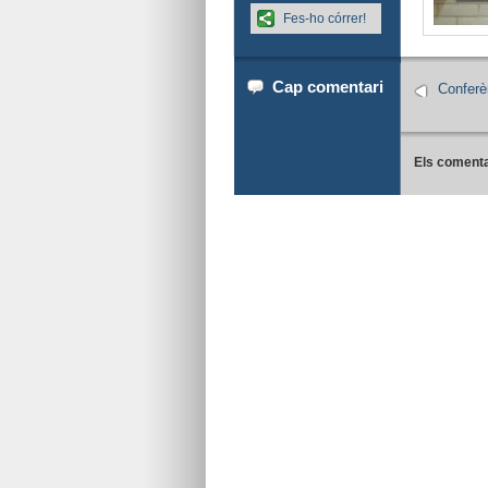
Fes-ho córrer!
Cap comentari
Conferè
Els comenta