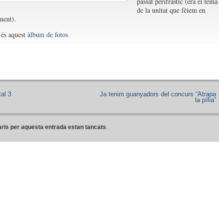
passat perifràstic (era el tema
de la unitat que fèiem en
ment).
t és aquest
àlbum de fotos
al 3
Ja tenim guanyadors del concurs “Atrapa
la pífia”
ris per aquesta entrada estan tancats
.