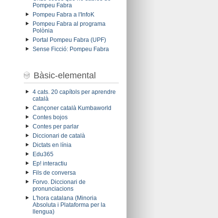
Pompeu Fabra
Pompeu Fabra a l'InfoK
Pompeu Fabra al programa
Polònia
Portal Pompeu Fabra (UPF)
Sense Ficció: Pompeu Fabra
Bàsic-elemental
4 cats. 20 capítols per aprendre
català
Cançoner català Kumbaworld
Contes bojos
Contes per parlar
Diccionari de català
Dictats en línia
Edu365
Ep! interactiu
Fils de conversa
Forvo. Diccionari de
pronunciacions
L'hora catalana (Minoria
Absoluta i Plataforma per la
llengua)