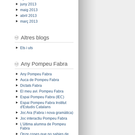
juny 2013
maig 2013
abril 2013
març 2013
Altres blogs
Ets i uts
Any Pompeu Fabra
Any Pompeu Fabra
Auca de Pompeu Fabra
Dictats Fabra
El meu avi. Pompeu Fabra
Espai Pompeu Fabra (IEC)
Espai Pompeu Fabra Institut
d'Estudis Catalans
Joc Ara (Fabra i nova gramàtica)
Joc interactiu Pompeu Fabra
L'última alumna de Pompeu
Fabra
Onze coses que no sabies de