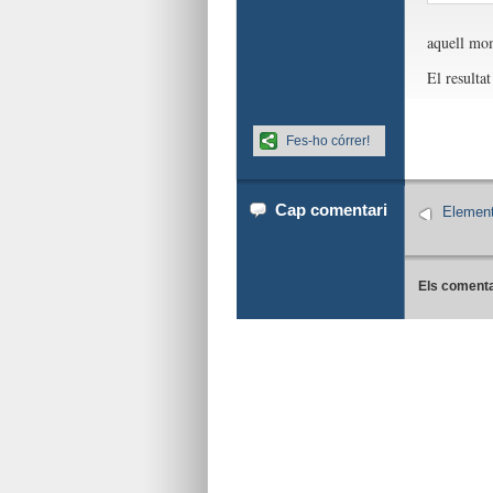
aquell mo
El resulta
Fes-ho córrer!
Cap comentari
Element
Els comenta