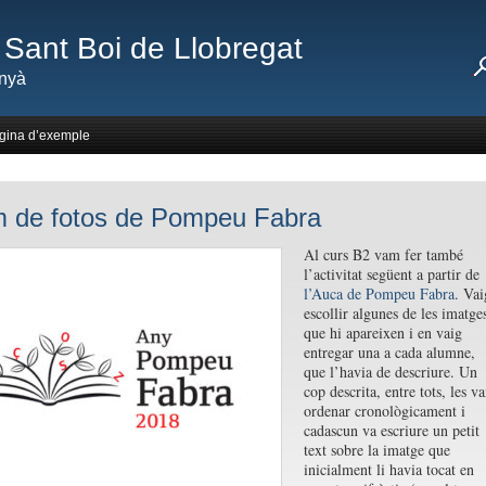
Sant Boi de Llobregat
nyà
gina d’exemple
 de fotos de Pompeu Fabra
Al curs B2 vam fer també
l’activitat següent a partir de
l’Auca de Pompeu Fabra
. Vai
escollir algunes de les imatge
que hi apareixen i en vaig
entregar una a cada alumne,
que l’havia de descriure. Un
cop descrita, entre tots, les v
ordenar cronològicament i
cadascun va escriure un petit
text sobre la imatge que
inicialment li havia tocat en