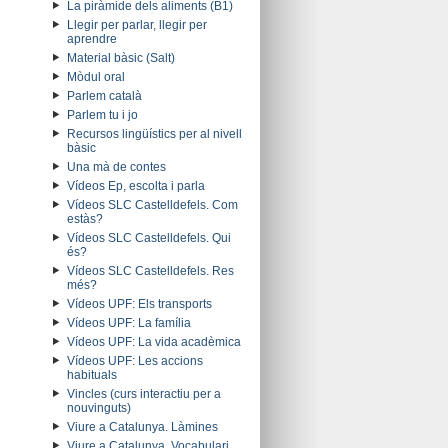
La piràmide dels aliments (B1)
Llegir per parlar, llegir per
aprendre
Material bàsic (Salt)
Mòdul oral
Parlem català
Parlem tu i jo
Recursos lingüístics per al nivell
bàsic
Una mà de contes
Vídeos Ep, escolta i parla
Vídeos SLC Castelldefels. Com
estàs?
Vídeos SLC Castelldefels. Qui
és?
Vídeos SLC Castelldefels. Res
més?
Vídeos UPF: Els transports
Vídeos UPF: La família
Vídeos UPF: La vida acadèmica
Vídeos UPF: Les accions
habituals
Vincles (curs interactiu per a
nouvinguts)
Viure a Catalunya. Làmines
Viure a Catalunya. Vocabulari