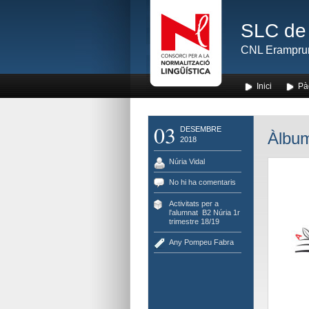
SLC de 
CNL Erampru
Inici
Pà
03
DESEMBRE
Àlbum
2018
Núria Vidal
No hi ha comentaris
Activitats per a
l'alumnat
,
B2 Núria 1r
trimestre 18/19
Any Pompeu Fabra