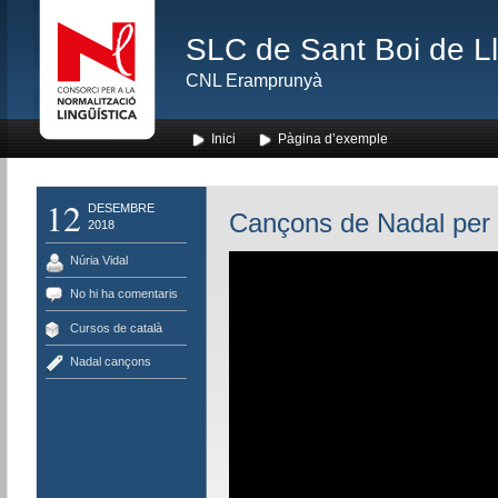
SLC de Sant Boi de L
CNL Eramprunyà
Inici
Pàgina d’exemple
12
DESEMBRE
Cançons de Nadal per a
2018
Núria Vidal
No hi ha comentaris
Cursos de català
Nadal cançons