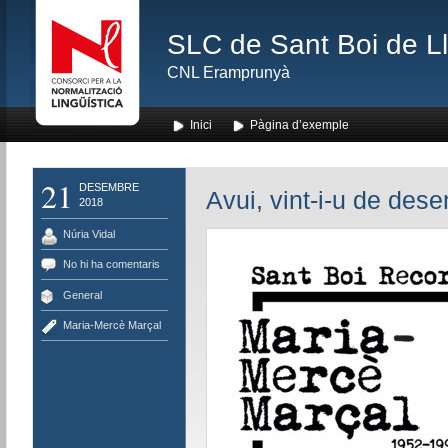
SLC de Sant Boi de L
CNL Eramprunyà
Inici
Pàgina d’exemple
21
DESEMBRE
Avui, vint-i-u de des
2018
Núria Vidal
No hi ha comentaris
General
Maria-Mercè Marçal