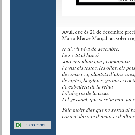
Avui, que és 21 de desembre precis
Maria-Mercè Marçal, us volem re
Avui, vint-i-u de desembre,
he sortit al balcó:
sota una pluja que ja amainava
he vist els testos, les olles, els pot
de conserva, plantats d’atzavares
de cintes, begònies, geranis i cact
de cabellera de la reina
i d’alegria de la casa.
I el gessamí, que si se’m mor, no 
Feia molts dies que no sortia al b
corrent darrere d’amors i d’altres
Fes-ho córrer!