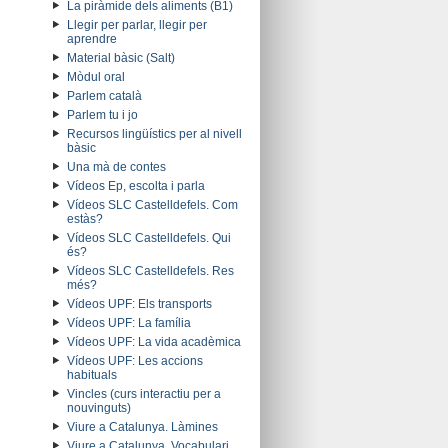
La piràmide dels aliments (B1)
Llegir per parlar, llegir per
aprendre
Material bàsic (Salt)
Mòdul oral
Parlem català
Parlem tu i jo
Recursos lingüístics per al nivell
bàsic
Una mà de contes
Vídeos Ep, escolta i parla
Vídeos SLC Castelldefels. Com
estàs?
Vídeos SLC Castelldefels. Qui
és?
Vídeos SLC Castelldefels. Res
més?
Vídeos UPF: Els transports
Vídeos UPF: La família
Vídeos UPF: La vida acadèmica
Vídeos UPF: Les accions
habituals
Vincles (curs interactiu per a
nouvinguts)
Viure a Catalunya. Làmines
Viure a Catalunya. Vocabulari