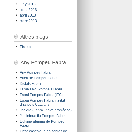
juny 2013
maig 2013
abril 2013
març 2013
Altres blogs
Ets i uts
Any Pompeu Fabra
Any Pompeu Fabra
Auca de Pompeu Fabra
Dictats Fabra
El meu avi. Pompeu Fabra
Espai Pompeu Fabra (IEC)
Espai Pompeu Fabra Institut
d'Estudis Catalans
Joc Ara (Fabra i nova gramàtica)
Joc interactiu Pompeu Fabra
L'última alumna de Pompeu
Fabra
Onze coses que no sabies de