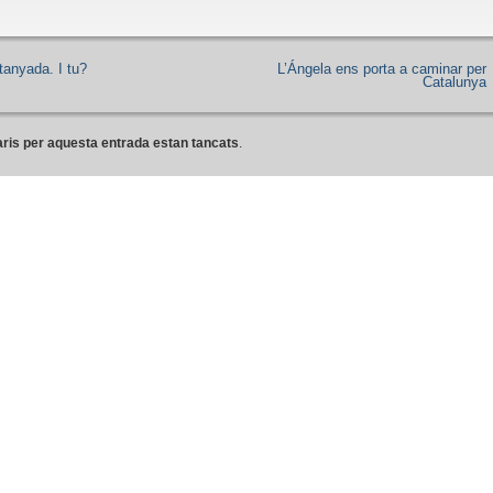
tanyada. I tu?
L’Ángela ens porta a caminar per
Catalunya
ris per aquesta entrada estan tancats
.