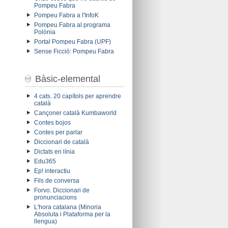
Pompeu Fabra
Pompeu Fabra a l'InfoK
Pompeu Fabra al programa
Polònia
Portal Pompeu Fabra (UPF)
Sense Ficció: Pompeu Fabra
Bàsic-elemental
4 cats. 20 capítols per aprendre
català
Cançoner català Kumbaworld
Contes bojos
Contes per parlar
Diccionari de català
Dictats en línia
Edu365
Ep! interactiu
Fils de conversa
Forvo. Diccionari de
pronunciacions
L'hora catalana (Minoria
Absoluta i Plataforma per la
llengua)