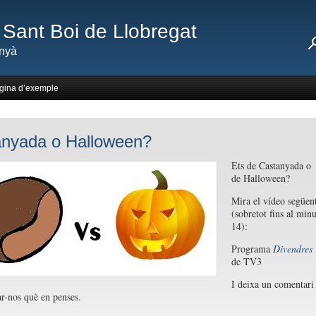
Sant Boi de Llobregat
nyà
gina d’exemple
nyada o Halloween?
Ets de Castanyada o
de Halloween?
Mira el vídeo següen
(sobretot fins al minu
14):
Programa
Divendres
de TV3
I deixa un comentari
ar-nos què en penses.