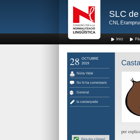
SLC de 
CNL Erampru
Inici
Pà
28
OCTUBRE
Casta
2019
Núria Vidal
No hi ha comentaris
General
la castanyada
per explic
Fes-ho córrer!