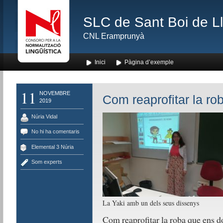
SLC de Sant Boi de L
CNL Eramprunyà
Inici
Pàgina d’exemple
11
NOVEMBRE
Com reaprofitar la ro
2019
Núria Vidal
No hi ha comentaris
Elemental 3 Núria
Som experts
La Yaki amb un dels seus dissenys
Com reaprofitar la roba que ens d