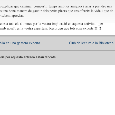
a explicar que caminar, compartir temps amb les amigues i anar a prendre una
és una bona manera de gaudir dels petits plaers que ens ofereix la vida i que de
 sabem apreciar.
ies a tots els alumnes per la vostra implicació en aquesta activitat i per
amb nosaltres la vostra expertesa. Recordeu que tots som experts!!!!!!
alia és una gestora experta
Club de lectura a la Biblioteca
ris per aquesta entrada estan tancats
.