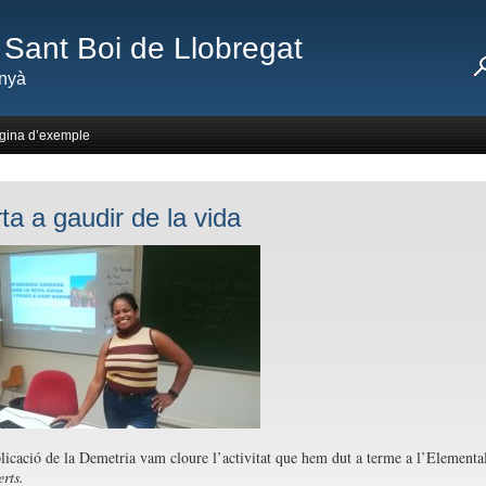
Sant Boi de Llobregat
nyà
gina d’exemple
ta a gaudir de la vida
icació de la Demetria vam cloure l’activitat que hem dut a terme a l’Elemental
rts.