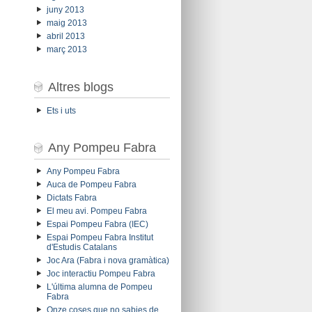
juny 2013
maig 2013
abril 2013
març 2013
Altres blogs
Ets i uts
Any Pompeu Fabra
Any Pompeu Fabra
Auca de Pompeu Fabra
Dictats Fabra
El meu avi. Pompeu Fabra
Espai Pompeu Fabra (IEC)
Espai Pompeu Fabra Institut
d'Estudis Catalans
Joc Ara (Fabra i nova gramàtica)
Joc interactiu Pompeu Fabra
L'última alumna de Pompeu
Fabra
Onze coses que no sabies de