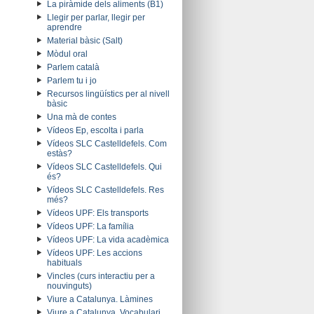
La piràmide dels aliments (B1)
Llegir per parlar, llegir per
aprendre
Material bàsic (Salt)
Mòdul oral
Parlem català
Parlem tu i jo
Recursos lingüístics per al nivell
bàsic
Una mà de contes
Vídeos Ep, escolta i parla
Vídeos SLC Castelldefels. Com
estàs?
Vídeos SLC Castelldefels. Qui
és?
Vídeos SLC Castelldefels. Res
més?
Vídeos UPF: Els transports
Vídeos UPF: La família
Vídeos UPF: La vida acadèmica
Vídeos UPF: Les accions
habituals
Vincles (curs interactiu per a
nouvinguts)
Viure a Catalunya. Làmines
Viure a Catalunya. Vocabulari