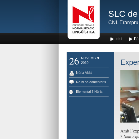
SLC de 
CNL Erampru
Inici
Pà
26
NOVEMBRE
Exper
2019
Núria Vidal
No hi ha comentaris
Elemental 3 Núria
Amb l’expl
3
Som expe