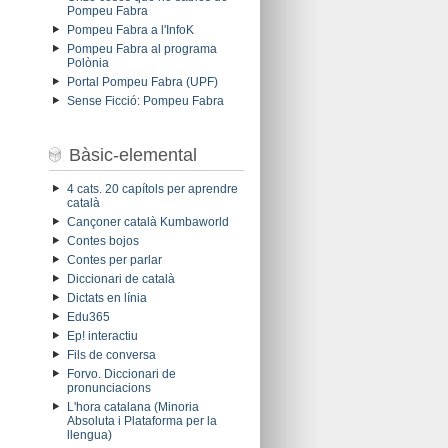
Pompeu Fabra
Pompeu Fabra a l'InfoK
Pompeu Fabra al programa
Polònia
Portal Pompeu Fabra (UPF)
Sense Ficció: Pompeu Fabra
Bàsic-elemental
4 cats. 20 capítols per aprendre
català
Cançoner català Kumbaworld
Contes bojos
Contes per parlar
Diccionari de català
Dictats en línia
Edu365
Ep! interactiu
Fils de conversa
Forvo. Diccionari de
pronunciacions
L'hora catalana (Minoria
Absoluta i Plataforma per la
llengua)