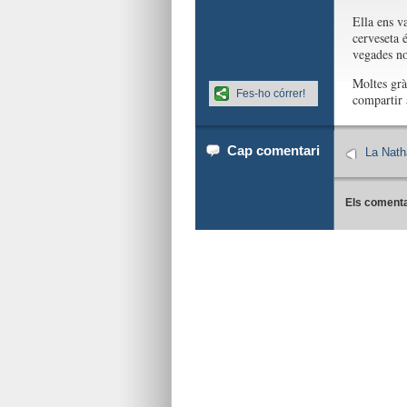
Ella ens v
cerveseta 
vegades no
Moltes gràc
Fes-ho córrer!
compartir 
Cap comentari
La Nath
Els comenta