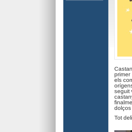
Castan
primer 
els co
orígen
seguit 
castan
finalme
dolços 
Tot de