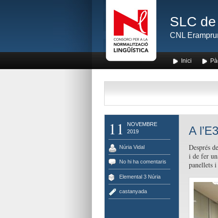
SLC de 
CNL Erampru
Inici
Pà
11
NOVEMBRE
A l’E
2019
Després de
Núria Vidal
i de fer u
No hi ha comentaris
panellets 
Elemental 3 Núria
castanyada