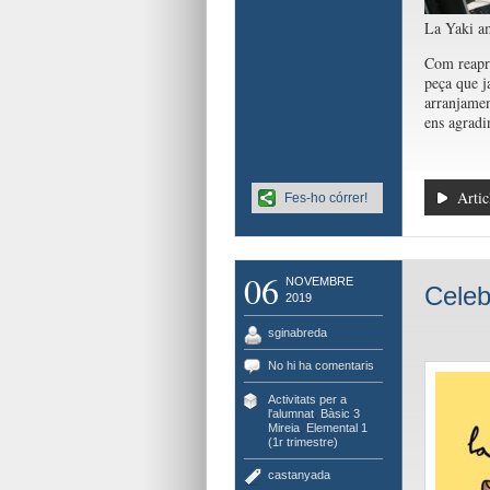
La Yaki am
Com reapro
peça que j
arranjamen
ens agradi
Artic
Fes-ho córrer!
06
NOVEMBRE
Celeb
2019
sginabreda
No hi ha comentaris
Activitats per a
l'alumnat
,
Bàsic 3
Mireia
,
Elemental 1
(1r trimestre)
castanyada