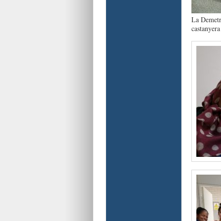
La Demetri
castanyera