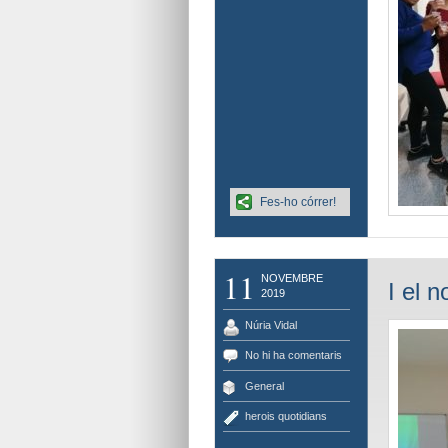
Fes-ho córrer!
11
NOVEMBRE
I el 
2019
Núria Vidal
No hi ha comentaris
General
herois quotidians