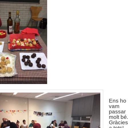
Ens ho
vam
passar
molt bé
Gràcies
a tots!