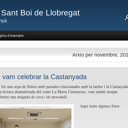
Sant Boi de Llobregat
nyà
gina d’exemple
Arxiu per novembre, 20
3 vam celebrar la Castanyada
 fer una sopa de lletres amb paraules relacionades amb la tardor i la Castanyad
na lectura dramatitzada del conte La Maria Castanyera, vam també menjar
i beure una miqueta de cava i de moscatell.
Aquí teniu algunes fotos: