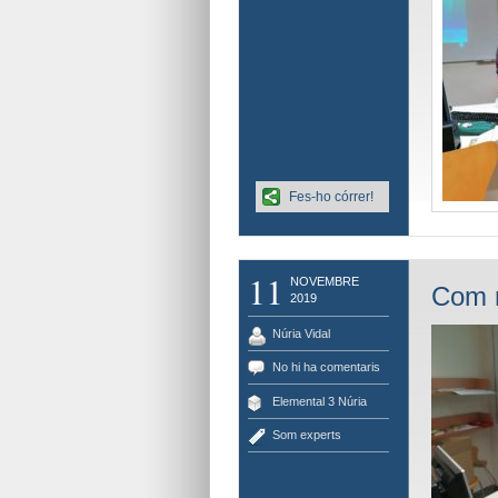
Fes-ho córrer!
11
NOVEMBRE
Com r
2019
Núria Vidal
No hi ha comentaris
Elemental 3 Núria
Som experts