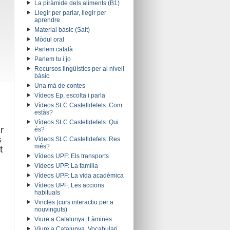
La piràmide dels aliments (B1)
Llegir per parlar, llegir per
aprendre
Material bàsic (Salt)
Mòdul oral
Parlem català
Parlem tu i jo
Recursos lingüístics per al nivell
bàsic
Una mà de contes
Vídeos Ep, escolta i parla
Vídeos SLC Castelldefels. Com
estàs?
Vídeos SLC Castelldefels. Qui
r
és?
s
Vídeos SLC Castelldefels. Res
més?
t
Vídeos UPF: Els transports
Vídeos UPF: La família
Vídeos UPF: La vida acadèmica
Vídeos UPF: Les accions
habituals
Vincles (curs interactiu per a
nouvinguts)
Viure a Catalunya. Làmines
Viure a Catalunya. Vocabulari