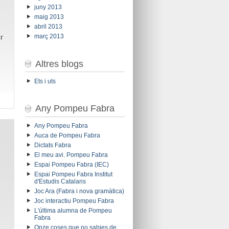
juny 2013
maig 2013
abril 2013
r
març 2013
Altres blogs
Ets i uts
Any Pompeu Fabra
Any Pompeu Fabra
Auca de Pompeu Fabra
Dictats Fabra
El meu avi. Pompeu Fabra
Espai Pompeu Fabra (IEC)
Espai Pompeu Fabra Institut
d'Estudis Catalans
Joc Ara (Fabra i nova gramàtica)
Joc interactiu Pompeu Fabra
L'última alumna de Pompeu
Fabra
Onze coses que no sabies de