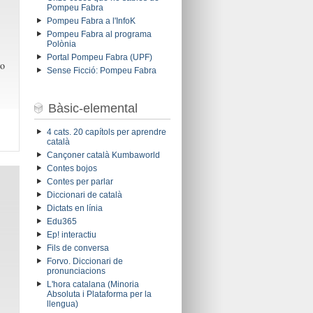
Pompeu Fabra
Pompeu Fabra a l'InfoK
Pompeu Fabra al programa
Polònia
Portal Pompeu Fabra (UPF)
no
Sense Ficció: Pompeu Fabra
Bàsic-elemental
4 cats. 20 capítols per aprendre
català
Cançoner català Kumbaworld
Contes bojos
Contes per parlar
Diccionari de català
Dictats en línia
Edu365
Ep! interactiu
Fils de conversa
Forvo. Diccionari de
pronunciacions
L'hora catalana (Minoria
Absoluta i Plataforma per la
llengua)