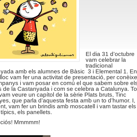
El dia 31 d’octubre
vam celebrar la
tradicional
yada amb els alumnes de Bàsic 3 i Elemental 1. En
lloc vam fer una activitat de presentació, per conèixe
mpanys i vam posar en comú el que sabem sobre el
s de la Castanyada i com se celebra a Catalunya. To
vam veure un capítol de la sèrie Plats bruts, Tinc
yes, que parla d’aquesta festa amb un to d’humor. I,
nt, vam fer un brindis amb moscatell i vam tastar els
típics, els panellets.
liciós! Mmmmm!