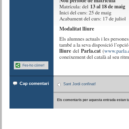
Nou període de matrícula
13 al 18 de maig
Matrícula: del
Inici del curs: 25 de maig
Acabament del curs: 17 de juliol
Modalitat lliure
Els alumnes actuals i les persones
també a la seva disposició l’opció
lliure
Parla.cat
del
(
www.parla.
coneixement del català al seu ritme
Fes-ho córrer!
Cap comentari
Sant Jordi confinat!
Els comentaris per aquesta entrada estan t