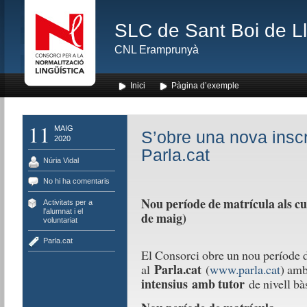
SLC de Sant Boi de L
CNL Eramprunyà
Inici
Pàgina d’exemple
11
MAIG
S’obre una nova inscr
2020
Parla.cat
Núria Vidal
No hi ha comentaris
Nou període de matrícula als cu
Activitats per a
l'alumnat i el
de maig)
voluntariat
Parla.cat
El Consorci obre un nou període de
Parla.cat
al
(
www.parla.cat
) amb
intensius
amb tutor
de nivell bàs