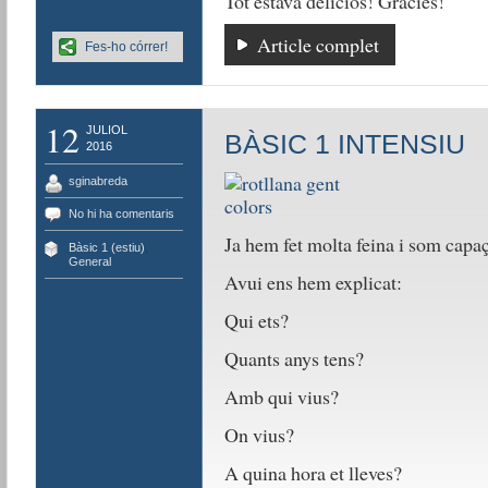
Tot estava deliciós! Gràcies!
Article complet
Fes-ho córrer!
12
JULIOL
BÀSIC 1 INTENSIU
2016
sginabreda
No hi ha comentaris
Ja hem fet molta feina i som capaç
Bàsic 1 (estiu)
,
General
Avui ens hem explicat:
Qui ets?
Quants anys tens?
Amb qui vius?
On vius?
A quina hora et lleves?