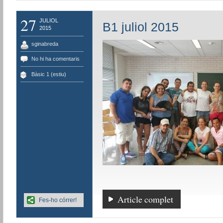
27
JULIOL
B1 juliol 2015
2015
sginabreda
No hi ha comentaris
Bàsic 1 (estiu)
Article complet
Fes-ho córrer!