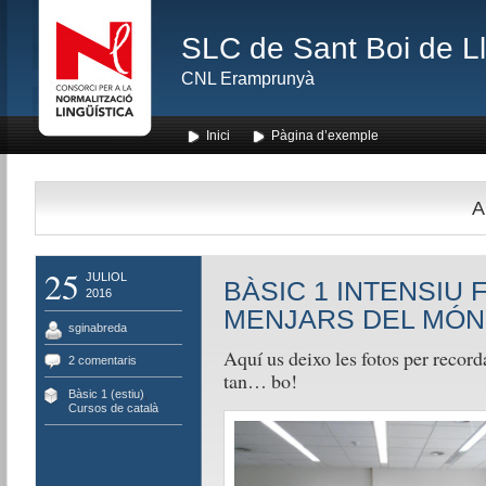
SLC de Sant Boi de L
CNL Eramprunyà
Inici
Pàgina d’exemple
A
25
JULIOL
BÀSIC 1 INTENSIU 
2016
MENJARS DEL MÓN
sginabreda
Aquí us deixo les fotos per recorda
2 comentaris
tan… bo!
Bàsic 1 (estiu)
,
Cursos de català