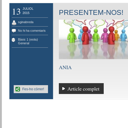
13
JULIOL
PRESENTEM-NOS!
2015
sginabreda
No hi ha comentaris
Bàsic 1 (estiu)
,
General
ANIA
Article complet
Fes-ho córrer!