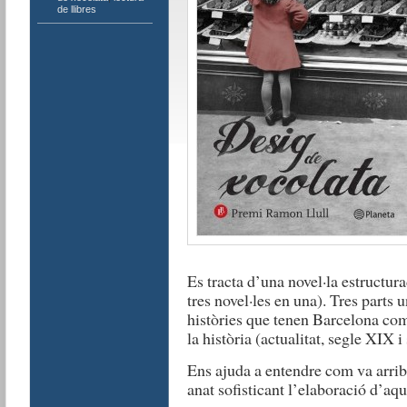
de llibres
Es tracta d’una novel·la estructur
tres novel·les en una). Tres parts 
històries que tenen Barcelona com
la història (actualitat, segle XIX 
Ens ajuda a entendre com va arrib
anat sofisticant l’elaboració d’aqu