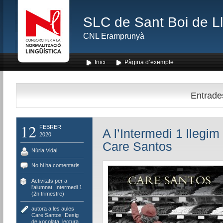
SLC de Sant Boi de L
CNL Eramprunyà
Inici
Pàgina d’exemple
Entrades
12
FEBRER
A l’Intermedi 1 llegi
2020
Care Santos
Núria Vidal
No hi ha comentaris
Activitats per a
l'alumnat
,
Intermedi 1
(2n trimestre)
autora a les aules
,
Care Santos
,
Desig
de xocolata
,
lectura