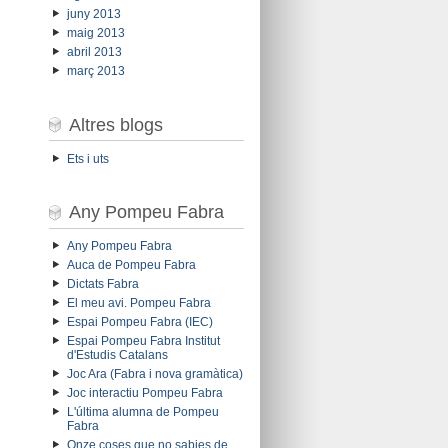
juny 2013
maig 2013
abril 2013
març 2013
Altres blogs
Ets i uts
Any Pompeu Fabra
Any Pompeu Fabra
Auca de Pompeu Fabra
Dictats Fabra
El meu avi. Pompeu Fabra
Espai Pompeu Fabra (IEC)
Espai Pompeu Fabra Institut
d'Estudis Catalans
Joc Ara (Fabra i nova gramàtica)
Joc interactiu Pompeu Fabra
L'última alumna de Pompeu
Fabra
Onze coses que no sabies de