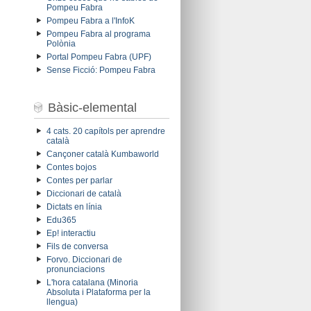
Pompeu Fabra
Pompeu Fabra a l'InfoK
Pompeu Fabra al programa
Polònia
Portal Pompeu Fabra (UPF)
Sense Ficció: Pompeu Fabra
Bàsic-elemental
4 cats. 20 capítols per aprendre
català
Cançoner català Kumbaworld
Contes bojos
Contes per parlar
Diccionari de català
Dictats en línia
Edu365
Ep! interactiu
Fils de conversa
Forvo. Diccionari de
pronunciacions
L'hora catalana (Minoria
Absoluta i Plataforma per la
llengua)