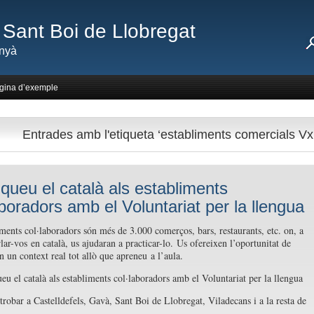
Sant Boi de Llobregat
nyà
gina d’exemple
Entrades amb l'etiqueta ‘establiments comercials Vx
iqueu el català als establiments
aboradors amb el Voluntariat per la llengua
iments col·laboradors són més de 3.000 comerços, bars, restaurants, etc. on, a
lar-vos en català, us ajudaran a practicar-lo. Us ofereixen l’oportunitat de
n un context real tot allò que apreneu a l’aula.
trobar a Castelldefels, Gavà, Sant Boi de Llobregat, Viladecans i a la resta de