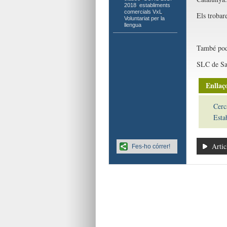
2018
,
establiments
comercials VxL
,
Els trobar
Voluntariat per la
llengua
També pode
SLC de Sa
Enllaço
Cerc
Esta
Artic
Fes-ho córrer!