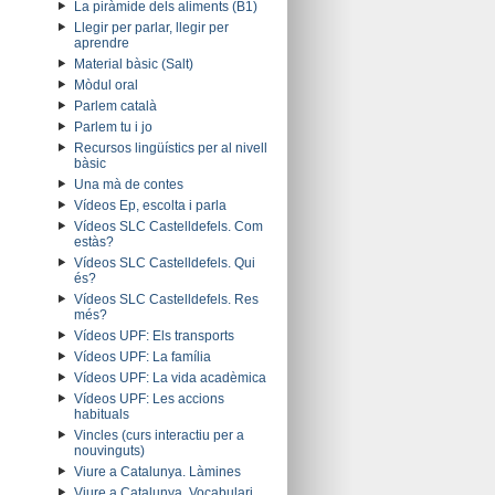
La piràmide dels aliments (B1)
Llegir per parlar, llegir per
aprendre
Material bàsic (Salt)
Mòdul oral
Parlem català
Parlem tu i jo
Recursos lingüístics per al nivell
bàsic
Una mà de contes
Vídeos Ep, escolta i parla
Vídeos SLC Castelldefels. Com
estàs?
Vídeos SLC Castelldefels. Qui
és?
Vídeos SLC Castelldefels. Res
més?
Vídeos UPF: Els transports
Vídeos UPF: La família
Vídeos UPF: La vida acadèmica
Vídeos UPF: Les accions
habituals
Vincles (curs interactiu per a
nouvinguts)
Viure a Catalunya. Làmines
Viure a Catalunya. Vocabulari