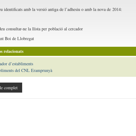
eu identificats amb la versió antiga de l’adhesiu o amb la nova de 2014:
u consultar-ne la llista per població al cercador
nt Boi de Llobregat
s relacionats
ador d’establiments
bliments del CNL Eramprunyà
le complet