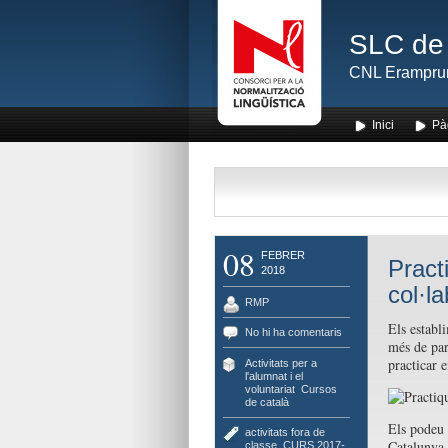
SLC de 
CNL Erampru
Inici
Pà
08
FEBRER
Pract
2018
col·l
RMP
Els establ
No hi ha comentaris
més de par
practicar e
Activitats per a
l'alumnat i el
voluntariat
,
Cursos
de català
Els podeu 
activitats fora de
Catalunya.
classe
,
CURS 2017-