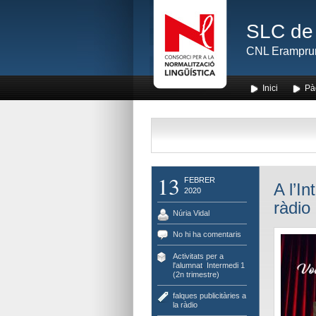
SLC de 
CNL Erampru
Inici
Pà
13
FEBRER
A l’In
2020
ràdio
Núria Vidal
No hi ha comentaris
Activitats per a
l'alumnat
,
Intermedi 1
(2n trimestre)
falques publicitàries a
la ràdio