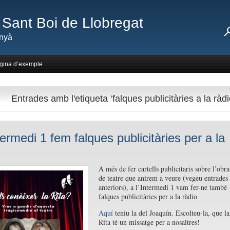
Sant Boi de Llobregat
nyà
gina d’exemple
Entrades amb l'etiqueta ‘falques publicitàries a la ràdi
termedi 1 fem falques publicitàries per a la
A més de fer cartells publicitaris sobre l’obra
de teatre que anirem a veure (vegeu entrades
anteriors), a l’Intermedi 1 vam fer-ne també
falques publicitàries per a la ràdio
Aquí
teniu la del Joaquín. Escolteu-la, que la
Rita té un missatge per a nosaltres!