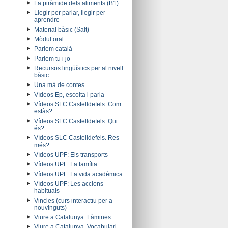
La piràmide dels aliments (B1)
Llegir per parlar, llegir per
aprendre
Material bàsic (Salt)
Mòdul oral
Parlem català
Parlem tu i jo
Recursos lingüístics per al nivell
bàsic
Una mà de contes
Vídeos Ep, escolta i parla
Vídeos SLC Castelldefels. Com
estàs?
Vídeos SLC Castelldefels. Qui
és?
Vídeos SLC Castelldefels. Res
més?
Vídeos UPF: Els transports
Vídeos UPF: La família
Vídeos UPF: La vida acadèmica
Vídeos UPF: Les accions
habituals
Vincles (curs interactiu per a
nouvinguts)
Viure a Catalunya. Làmines
Viure a Catalunya. Vocabulari