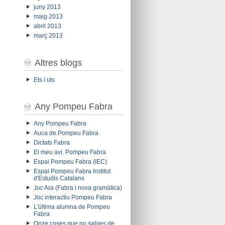
juny 2013
maig 2013
abril 2013
març 2013
Altres blogs
Ets i uts
Any Pompeu Fabra
Any Pompeu Fabra
Auca de Pompeu Fabra
Dictats Fabra
El meu avi. Pompeu Fabra
Espai Pompeu Fabra (IEC)
Espai Pompeu Fabra Institut
d'Estudis Catalans
Joc Ara (Fabra i nova gramàtica)
Joc interactiu Pompeu Fabra
L'última alumna de Pompeu
Fabra
Onze coses que no sabies de