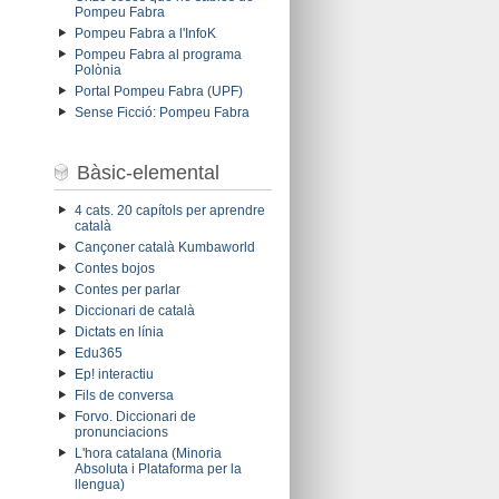
Pompeu Fabra
Pompeu Fabra a l'InfoK
Pompeu Fabra al programa
Polònia
Portal Pompeu Fabra (UPF)
Sense Ficció: Pompeu Fabra
Bàsic-elemental
4 cats. 20 capítols per aprendre
català
Cançoner català Kumbaworld
Contes bojos
Contes per parlar
Diccionari de català
Dictats en línia
Edu365
Ep! interactiu
Fils de conversa
Forvo. Diccionari de
pronunciacions
L'hora catalana (Minoria
Absoluta i Plataforma per la
llengua)