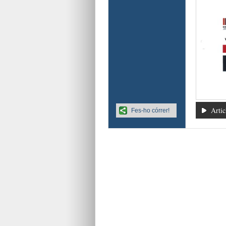
Artic
Fes-ho córrer!