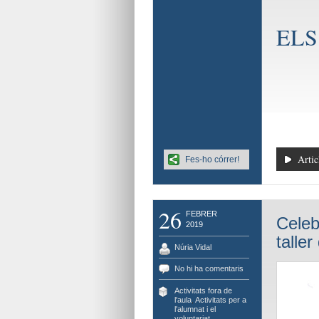
ELS
Artic
Fes-ho córrer!
26
FEBRER
Celeb
2019
taller
Núria Vidal
No hi ha comentaris
Activitats fora de
l'aula
,
Activitats per a
l'alumnat i el
voluntariat