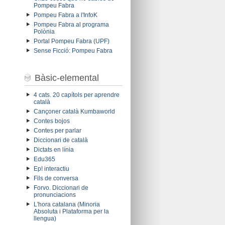
Pompeu Fabra
Pompeu Fabra a l'InfoK
Pompeu Fabra al programa
Polònia
Portal Pompeu Fabra (UPF)
Sense Ficció: Pompeu Fabra
Bàsic-elemental
4 cats. 20 capítols per aprendre
català
Cançoner català Kumbaworld
Contes bojos
Contes per parlar
Diccionari de català
Dictats en línia
Edu365
Ep! interactiu
Fils de conversa
Forvo. Diccionari de
pronunciacions
L'hora catalana (Minoria
Absoluta i Plataforma per la
llengua)