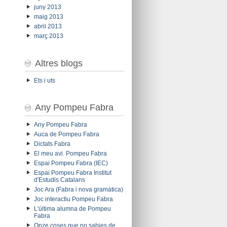
juny 2013
maig 2013
abril 2013
març 2013
Altres blogs
Ets i uts
Any Pompeu Fabra
Any Pompeu Fabra
Auca de Pompeu Fabra
Dictats Fabra
El meu avi. Pompeu Fabra
Espai Pompeu Fabra (IEC)
Espai Pompeu Fabra Institut
d'Estudis Catalans
Joc Ara (Fabra i nova gramàtica)
Joc interactiu Pompeu Fabra
L'última alumna de Pompeu
Fabra
Onze coses que no sabies de