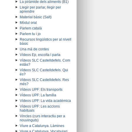
La piràmide dels aliments (B1)
Llegir per parlar, llegir per
aprendre
Material bàsic (Salt)
Mòdul oral
Parlem català
Parlem tu i jo
Recursos lingüístics per al nivell
bàsic
Una mà de contes
Vídeos Ep, escolta i parla
Vídeos SLC Castelldefels. Com
estàs?
Vídeos SLC Castelldefels. Qui
és?
Vídeos SLC Castelldefels. Res
més?
Vídeos UPF: Els transports
Vídeos UPF: La família
Vídeos UPF: La vida acadèmica
Vídeos UPF: Les accions
habituals
Vincles (curs interactiu per a
nouvinguts)
Viure a Catalunya. Làmines
Viure a Catalunya. Vocabulari