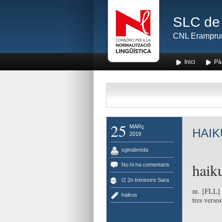
SLC de 
CNL Erampru
Inici
Pà
25
MARç
HAIKU
2019
sginabreda
hai
No hi ha comentaris
I2 2n trimestre Sara
m.
[FLL
haikus
tres verso