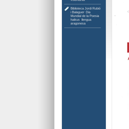
Biblioteca Jordi Rubió
i Balaguer
,
Dia
Mundial de la Poesia
,
haikus
,
llengua
aragonesa