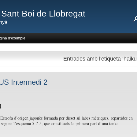
Sant Boi de Llobregat
nyà
gina d’exemple
Entrades amb l'etiqueta ‘haiku
S Intermedi 2
ku
]
Estrofa d’origen japonès formada per disset síl·labes mètriques, repartides en
s segons l’esquema 5-7-5, que constitueix la primera part d’una tanka.