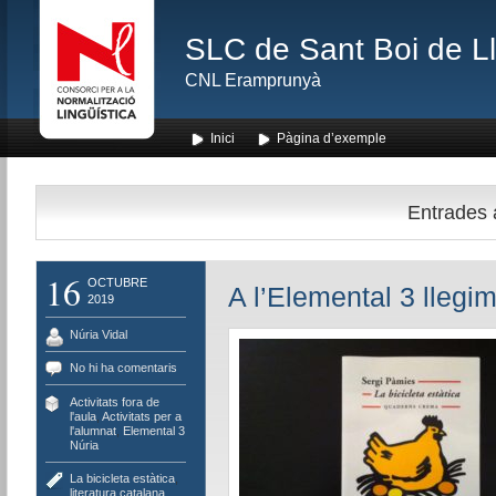
SLC de Sant Boi de L
CNL Eramprunyà
Inici
Pàgina d’exemple
Entrades a
16
OCTUBRE
A l’Elemental 3 llegim
2019
Núria Vidal
No hi ha comentaris
Activitats fora de
l'aula
,
Activitats per a
l'alumnat
,
Elemental 3
Núria
La bicicleta estàtica
,
literatura catalana
,